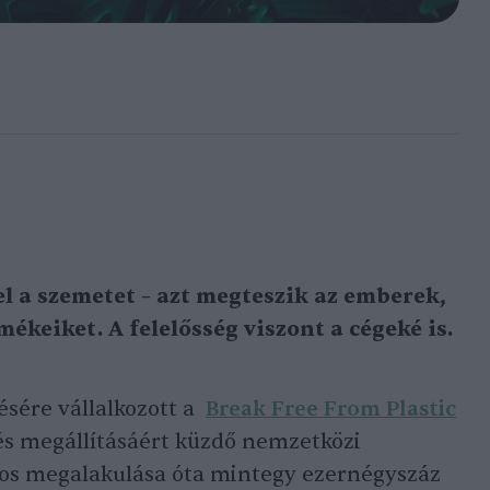
l a szemetet – azt megteszik az emberek,
ékeiket. A felelősség viszont a cégeké is.
ésére vállalkozott a
Break Free From Plastic
s megállításáért küzdő nemzetközi
os megalakulása óta mintegy ezernégyszáz