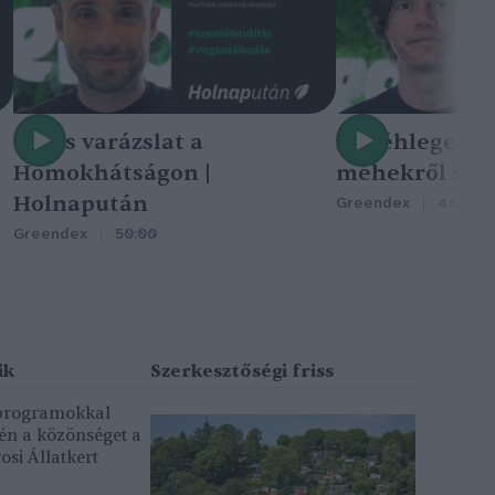
Nincs varázslat a
A méhlegelő 
Homokhátságon |
méhekről szól
Holnapután
Greendex
46:47
Greendex
50:00
 programokkal
gén a közönséget a
osi Állatkert