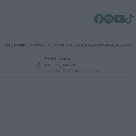
OTTHONUNK
JÖVŐNK
ENERGIA
HULLADÉK
GAZDASÁG
GASZTRO
Hétfő
–
Meleg
Max 37° / Min 21°
Csapadék: 1% (0 mm)
Szél: 7 km/h