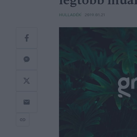
legtöbb műa
HULLADÉK
2019.01.21