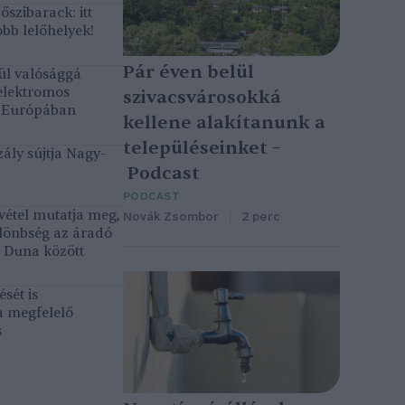
szibarack: itt
bb lelőhelyek!
Pár éven belül
ül valósággá
elektromos
szivacsvárosokká
k Európában
kellene alakítanunk a
településeinket –
ály sújtja Nagy-
Podcast
PODCAST
vétel mutatja meg,
Novák Zsombor
2 perc
lönbség az áradó
ó Duna között
sét is
a megfelelő
s