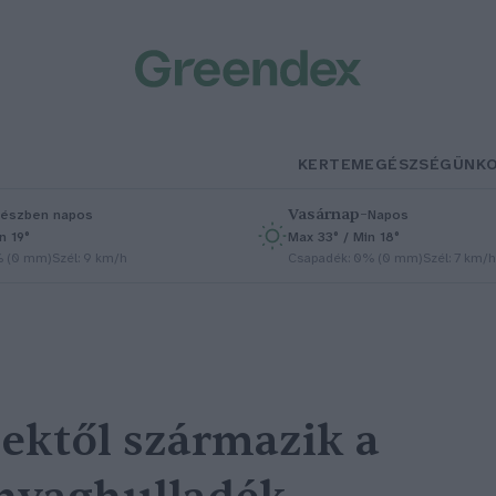
KERTEM
EGÉSZSÉGÜNK
Vasárnap
–
észben napos
Napos
n 19°
Max 33° / Min 18°
% (0 mm)
Szél: 9 km/h
Csapadék: 0% (0 mm)
Szél: 7 km/h
gektől származik a