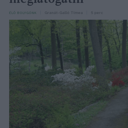
Granát-Galló Tímea
5 perc
ÉLŐ BOLYGÓNK