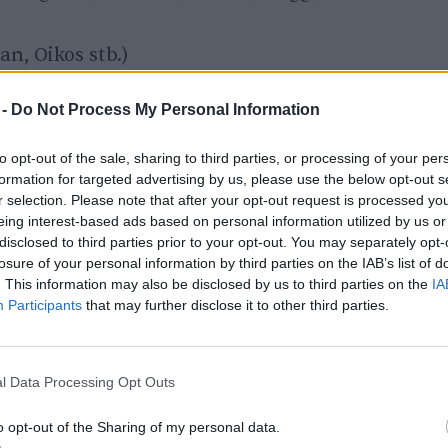
n, Oikos stb.)
Kraft Foods – Milka, Halls, Oreo, Tuc, Győri
 -
Do Not Process My Personal Information
to opt-out of the sale, sharing to third parties, or processing of your per
an olvasható.
formation for targeted advertising by us, please use the below opt-out s
r selection. Please note that after your opt-out request is processed y
eing interest-based ads based on personal information utilized by us or
zold-jovo/ezektol-a-cegektol-szarmazik-a-
disclosed to third parties prior to your opt-out. You may separately opt-
losure of your personal information by third parties on the IAB’s list of
/
. This information may also be disclosed by us to third parties on the
IA
Participants
that may further disclose it to other third parties.
l Data Processing Opt Outs
o opt-out of the Sharing of my personal data.