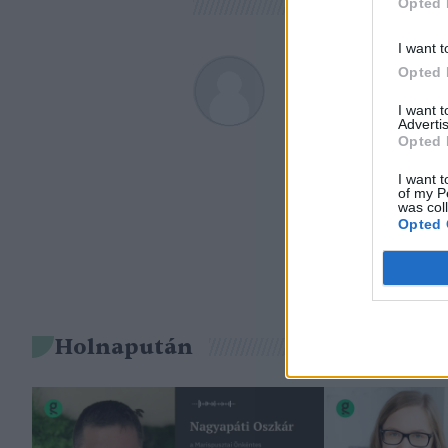
Opted 
I want t
Opted 
Greendex
I want 
A szerző további cikk
Advertis
Opted 
I want t
of my P
was col
Opted 
Holnapután