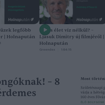
tüzek legfőbb
Nincs élet víz nélkül? –
r | Holnapután
Ljasuk Dimitry új filmjéről |
Holnapután
3
Greendex
1:04:15
ngóknak! – 8
Születésnapi
 érdemes
várja a hétvé
160 éves Fővár
ÉLŐ BOLYGÓNK