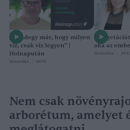
„Mindegy már, hogy milyen
A vegetáció
víz, csak víz legyen” |
oka az embe
Holnapután
Greendex
29:5
Greendex
55:58
Nem csak növényrajo
arborétum, amelyet
meglátogatni