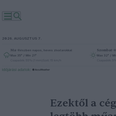
2026. AUGUSZTUS 7.
Ma
–
Szombat
–
Részben napos, heves zivatarokkal
R
Max 35° / Min 21°
Max 32° / Mi
Csapadék: 55% (1 mm)
Szél: 15 km/h
Csapadék: 5
időjárási adatok:
Ezektől a cé