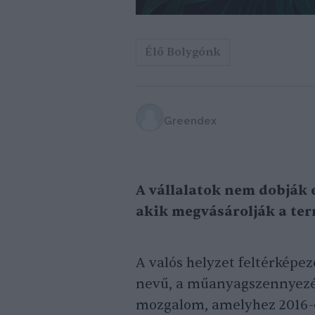
Élő Bolygónk
Greendex
A vállalatok nem dobják e
akik megvásárolják a term
A valós helyzet feltérképez
nevű, a műanyagszennyezé
mozgalom, amelyhez 2016-