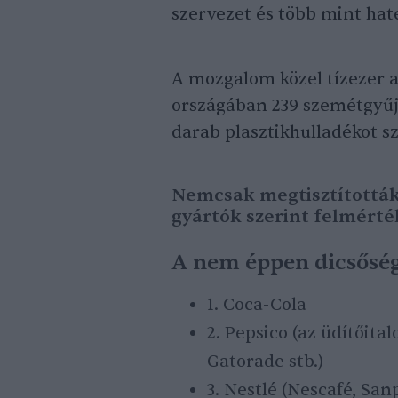
szervezet és több mint hate
A mozgalom közel tízezer a
országában 239 szemétgyűjt
darab plasztikhulladékot sz
Nemcsak megtisztították 
gyártók szerint felmérték
A nem éppen dicsőség
1. Coca-Cola
2. Pepsico (az üdítőita
Gatorade stb.)
3. Nestlé (Nescafé, San