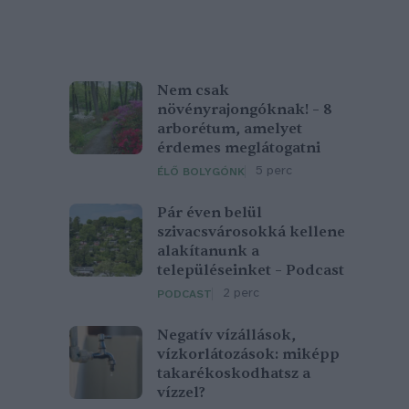
Nem csak
növényrajongóknak! – 8
arborétum, amelyet
érdemes meglátogatni
5 perc
ÉLŐ BOLYGÓNK
Pár éven belül
szivacsvárosokká kellene
alakítanunk a
településeinket – Podcast
2 perc
PODCAST
Negatív vízállások,
vízkorlátozások: miképp
takarékoskodhatsz a
vízzel?