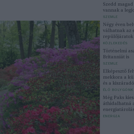
Szedd magad ő
vannak a legjo
SZEMLE
Négy éven bel
válhatnak az 
repülőjárato
KÖZLEKEDÉS
Történelmi asz
Britanniát is
SZEMLE
Elképesztő fel
mekkora a kü
és a kiszárad
ÉLŐ BOLYGÓNK
Még Paks kiesé
áthidalhatná 
energiatárolá
ENERGIA