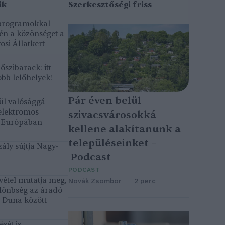
 programokkal
gén a közönséget a
osi Állatkert
szibarack: itt
bb lelőhelyek!
Pár éven belül
ül valósággá
elektromos
szivacsvárosokká
k Európában
kellene alakítanunk a
településeinket –
ály sújtja Nagy-
Podcast
PODCAST
vétel mutatja meg,
Novák Zsombor
2 perc
lönbség az áradó
ó Duna között
sét is