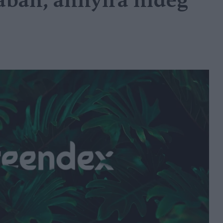
dában, annyira hideg