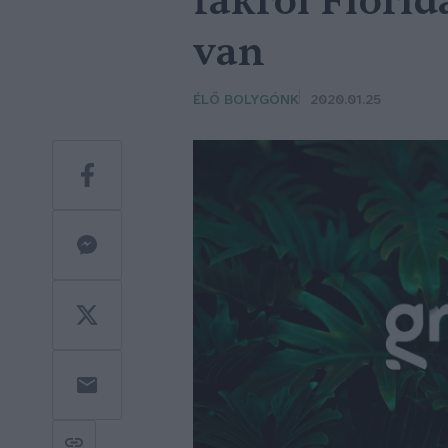
fákról Flori
van
ÉLŐ BOLYGÓNK
2020.01.25