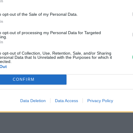
In
o opt-out of the Sale of my Personal Data.
In
to opt-out of processing my Personal Data for Targeted
ing.
In
o opt-out of Collection, Use, Retention, Sale, and/or Sharing
ersonal Data that Is Unrelated with the Purposes for which it
lected.
Out
tüzek legfőbb
Nincs élet víz nélkül? –
CONFIRM
r | Holnapután
Ljasuk Dimitry új filmjéről |
Holnapután
3
Greendex
1:04:15
Data Deletion
Data Access
Privacy Policy