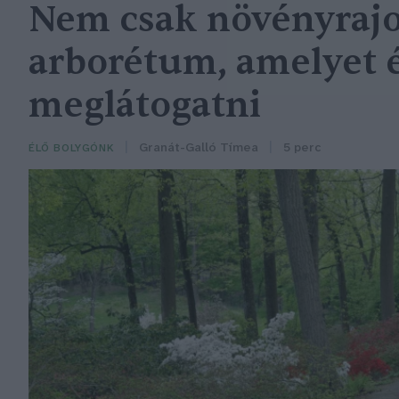
Nem csak növényrajo
arborétum, amelyet
meglátogatni
Granát-Galló Tímea
5 perc
ÉLŐ BOLYGÓNK