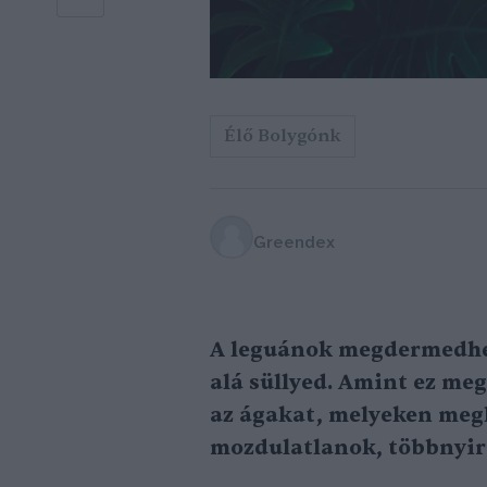
Élő Bolygónk
Greendex
A leguánok megdermedhet
alá süllyed. Amint ez meg
az ágakat, melyeken megk
mozdulatlanok, többnyir