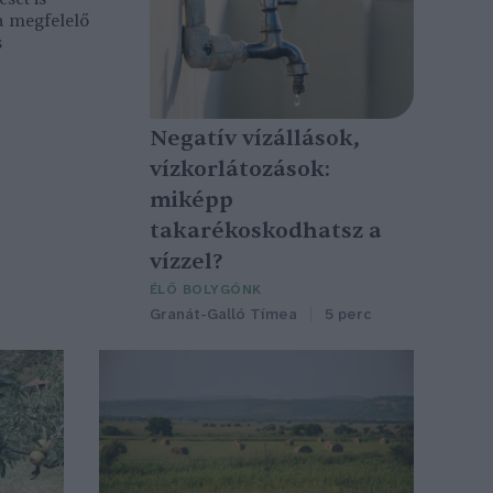
a megfelelő
s
Negatív vízállások,
vízkorlátozások:
miképp
takarékoskodhatsz a
vízzel?
ÉLŐ BOLYGÓNK
Granát-Galló Tímea
5 perc