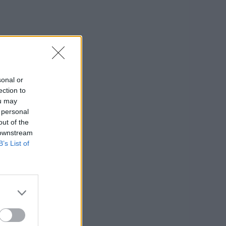
sonal or
ection to
ou may
 personal
out of the
 downstream
B’s List of