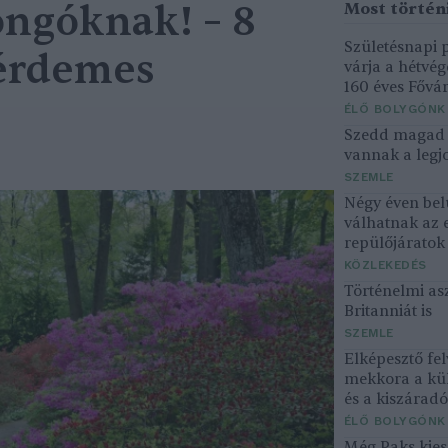
ngóknak! – 8
Születésnapi
 érdemes
várja a hétvé
160 éves Fővár
ÉLŐ BOLYGÓNK
Szedd magad ő
vannak a legjo
SZEMLE
Négy éven bel
válhatnak az 
repülőjárato
KÖZLEKEDÉS
Történelmi asz
Britanniát is
SZEMLE
Elképesztő fel
mekkora a kü
és a kiszárad
ÉLŐ BOLYGÓNK
Még Paks kiesé