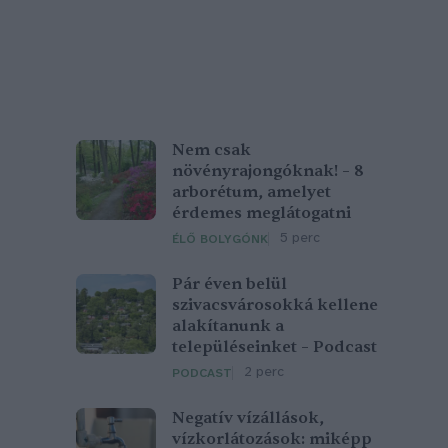
Nem csak
növényrajongóknak! – 8
arborétum, amelyet
érdemes meglátogatni
5 perc
ÉLŐ BOLYGÓNK
Pár éven belül
szivacsvárosokká kellene
alakítanunk a
településeinket – Podcast
2 perc
PODCAST
Negatív vízállások,
vízkorlátozások: miképp