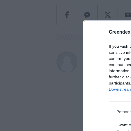
Greendex
If you wish 
sensitive in
Greendex
confirm you
continue se
A szerző további cikk
information 
further disc
participants
Downstream 
Persona
I want t