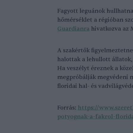
Fagyott leguánok hullhatnak
hőmérséklet a régióban szok
Guardianra
hivatkozva az 
A szakértők figyelmeztetn
halottak a lehullott állatok
Ha veszélyt éreznek a köze
megpróbálják megvédeni ma
floridai hal- és vadvilágvé
Forrás:
https://www.szere
potyognak-a-fakrol-flori