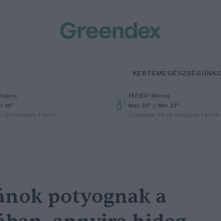
KERTEM
EGÉSZSÉGÜNK
Hétfő
–
Napos
Meleg
n 18°
Max 36° / Min 21°
% (0 mm)
Szél: 7 km/h
Csapadék: 1% (0 mm)
Szél: 7 km/h
ánok potyognak a