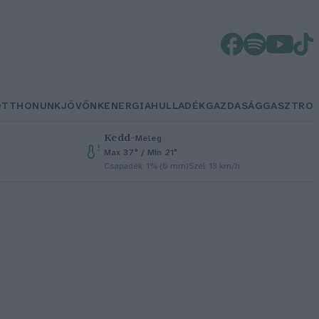
OTTHONUNK
JÖVŐNK
ENERGIA
HULLADÉK
GAZDASÁG
GASZTRO
Kedd
–
Meleg
Max 37° / Min 21°
Csapadék: 1% (0 mm)
Szél: 13 km/h