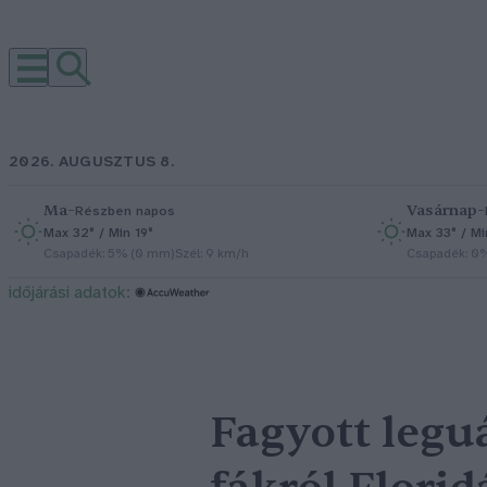
2026. AUGUSZTUS 8.
Ma
–
Vasárnap
–
Részben napos
Max 32° / Min 19°
Max 33° / Mi
Csapadék: 5% (0 mm)
Szél: 9 km/h
Csapadék: 0
időjárási adatok:
Fagyott legu