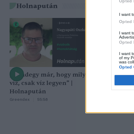
Opted 
Holnapután
I want t
Opted 
I want 
Advertis
Opted 
I want t
of my P
was col
Opted 
„Mindegy már, hogy milyen
A vegetáció
víz, csak víz legyen” |
oka az embe
Holnapután
Greendex
29:5
Greendex
55:58