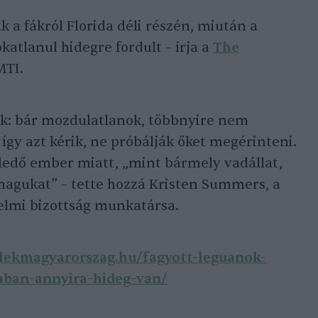
 a fákról Florida déli részén, miután a
atlanul hidegre fordult – írja a
The
MTI.
ek: bár mozdulatlanok, többnyire nem
, így azt kérik, ne próbálják őket megérinteni.
ledő ember miatt, „mint bármely vadállat,
gukat” – tette hozzá Kristen Summers, a
delmi bizottság munkatársa.
tlekmagyarorszag.hu/fagyott-leguanok-
daban-annyira-hideg-van/