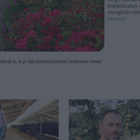
áthidalhatná 
energiatárolá
ENERGIA
okkal is. A jó idő beköszöntével érdemes minél