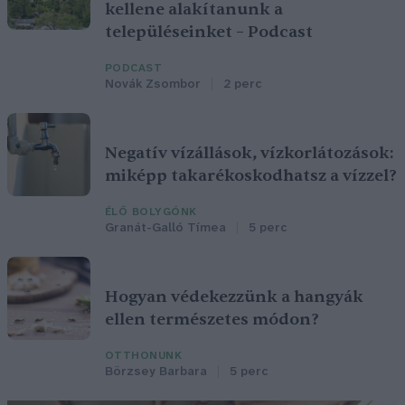
kellene alakítanunk a
településeinket – Podcast
PODCAST
Novák Zsombor
2 perc
Negatív vízállások, vízkorlátozások:
miképp takarékoskodhatsz a vízzel?
ÉLŐ BOLYGÓNK
Granát-Galló Tímea
5 perc
Hogyan védekezzünk a hangyák
ellen természetes módon?
OTTHONUNK
Börzsey Barbara
5 perc