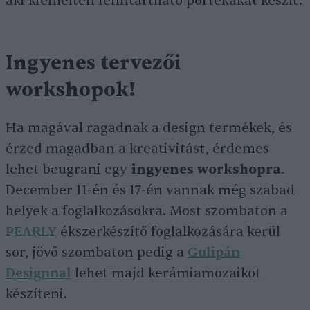
aki kiemelten fenntartható portékákat készít.
Ingyenes tervezői
workshopok!
Ha magával ragadnak a design termékek, és
érzed magadban a kreativitást, érdemes
lehet beugrani egy
ingyenes workshopra
.
December 11-én és 17-én vannak még szabad
helyek a foglalkozásokra. Most szombaton a
PEARLY
ékszerkészítő foglalkozására kerül
sor, jövő szombaton pedig a
Gulipán
Designnal
lehet majd kerámiamozaikot
készíteni.