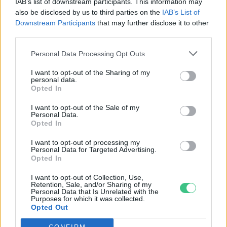
IAB’s list of downstream participants. This information may
Szedd magad őszibarack: itt vannak
also be disclosed by us to third parties on the
IAB’s List of
a legjobb lelőhelyek!
Downstream Participants
that may further disclose it to other
third parties.
SZEMLE
Personal Data Processing Opt Outs
I want to opt-out of the Sharing of my
personal data.
Opted In
I want to opt-out of the Sale of my
Personal Data.
Opted In
I want to opt-out of processing my
Personal Data for Targeted Advertising.
Opted In
I want to opt-out of Collection, Use,
Retention, Sale, and/or Sharing of my
Négy éven belül valósággá válhatnak az
Personal Data that Is Unrelated with the
Purposes for which it was collected.
elektromos repülőjáratok Európában
Opted Out