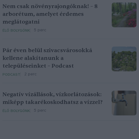
Nem csak növényrajongóknak! – 8
arborétum, amelyet érdemes
meglátogatni
5 perc
ÉLŐ BOLYGÓNK
Pár éven belül szivacsvárosokká
kellene alakítanunk a
településeinket – Podcast
2 perc
PODCAST
Negatív vízállások, vízkorlátozások:
miképp takarékoskodhatsz a vízzel?
5 perc
ÉLŐ BOLYGÓNK