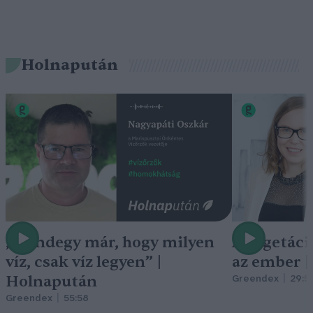
Holnapután
„Mindegy már, hogy milyen
A vegetáci
víz, csak víz legyen” |
az ember 
Holnapután
Greendex
29:5
Greendex
55:58