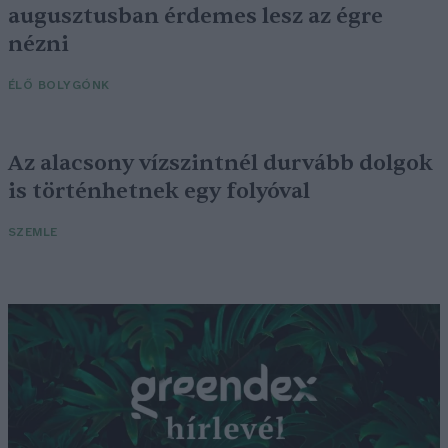
augusztusban érdemes lesz az égre
nézni
ÉLŐ BOLYGÓNK
Az alacsony vízszintnél durvább dolgok
is történhetnek egy folyóval
SZEMLE