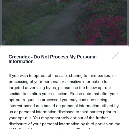
Greendex -
Do Not Process My Personal
Information
Magyarország tele van gyönyörű növényekkel, így arborétumokkal
is. A jó idő beköszöntével érdemes minél többet felkeresni.
If you wish to opt-out of the sale, sharing to third parties, or
processing of your personal or sensitive information for
targeted advertising by us, please use the below opt-out
Születésnapi programokkal várja a
section to confirm your selection. Please note that after your
hétvégén a közönséget a 160 éves
opt-out request is processed you may continue seeing
interest-based ads based on personal information utilized by
Fővárosi Állatkert
us or personal information disclosed to third parties prior to
your opt-out. You may separately opt-out of the further
ÉLŐ BOLYGÓNK
disclosure of your personal information by third parties on the