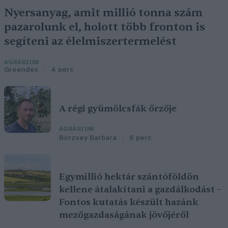
Nyersanyag, amit millió tonna szám
pazarolunk el, holott több fronton is
segíteni az élelmiszertermelést
AGRÁRIUM
Greendex
4 perc
A régi gyümölcsfák őrzője
AGRÁRIUM
Börzsey Barbara
6 perc
Egymillió hektár szántóföldön
kellene átalakítani a gazdálkodást –
Fontos kutatás készült hazánk
mezőgazdaságának jövőjéről