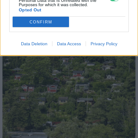
Personal Data that Is Unrelated with the
Podcast
Purposes for which it was collected.
Opted Out
Novák Zsombor
2 perc
PODCAST
CONFIRM
Data Deletion
Data Access
Privacy Policy