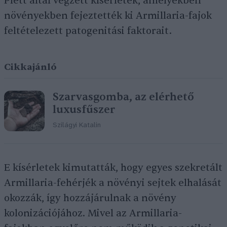
Plett által végzett kísérletek, amelyekben
növényekben fejeztették ki Armillaria-fajok
feltételezett patogenitási faktorait.
Cikkajánló
Szarvasgomba, az elérhető
luxusfűszer
Szilágyi Katalin
E kísérletek kimutatták, hogy egyes szekretált
Armillaria-fehérjék a növényi sejtek elhalását
okozzák, így hozzájárulnak a növény
kolonizációjához. Mivel az Armillaria-