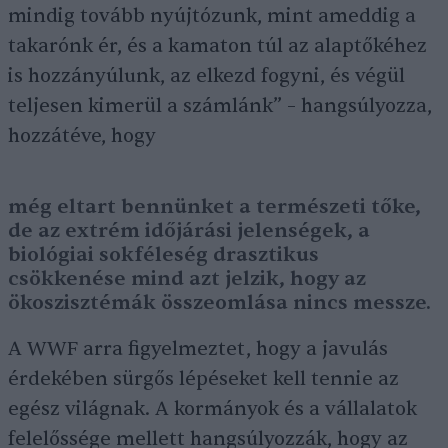
mindig tovább nyújtózunk, mint ameddig a
takarónk ér, és a kamaton túl az alaptőkéhez
is hozzányúlunk, az elkezd fogyni, és végül
teljesen kimerül a számlánk” – hangsúlyozza,
hozzátéve, hogy
még eltart bennünket a természeti tőke,
de az extrém időjárási jelenségek, a
biológiai sokféleség drasztikus
csökkenése mind azt jelzik, hogy az
ökoszisztémák összeomlása nincs messze.
A WWF arra figyelmeztet, hogy a javulás
érdekében sürgős lépéseket kell tennie az
egész világnak. A kormányok és a vállalatok
felelőssége mellett hangsúlyozzák, hogy az