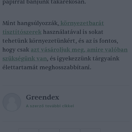
papírral bánjunk takarékosan.
Mint hangsúlyozzák,
környezetbarát
tisztítószerek
használatával is sokat
tehetünk környezetünkért, és az is fontos,
hogy csak
azt vásároljuk meg, amire valóban
szükségünk van
, és igyekezzünk tárgyaink
élettartamát meghosszabbítani.
Greendex
A szerző további cikkei