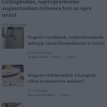
Csillaghullás, napfogyatkozás:
augusztusban érdemes lesz az égre
nézni
ÉLŐ BOLYGÓNK
Negatív vízállások, vízkorlátozások:
miképp takarékoskodhatsz a vízzel?
ÉLŐ BOLYGÓNK
Granát-Galló Tímea
5 perc
Hogyan védekezzünk a hangyák
ellen természetes módon?
OTTHONUNK
Börzsey Barbara
5 perc