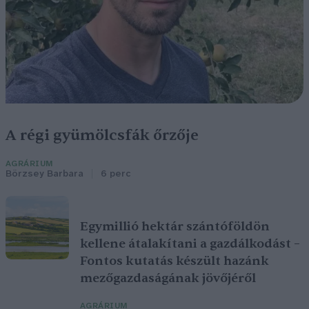
A régi gyümölcsfák őrzője
AGRÁRIUM
Börzsey Barbara
6 perc
Egymillió hektár szántóföldön
kellene átalakítani a gazdálkodást –
Fontos kutatás készült hazánk
mezőgazdaságának jövőjéről
AGRÁRIUM