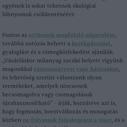
egyének is sokat tehetnek ökológiai
lábnyomuk csökkentéséért:
Fontos az
otthonok megfelelő szigetelése
,
továbbá autózás helyett a
kerékpározást
,
gyaloglást és a tömegközlekedést ajánlják.
„Vásárláskor műanyag zacskó helyett vigyünk
magunkkal
vászonszatyrot vagy hátizsákot
,
és lehetőség szerint válasszunk olyan
termékeket, amelyek nincsenek
becsomagolva vagy csomagolásuk
újrahasznosítható” – írják, hozzátéve azt is,
hogy fogmosás, borotválkozás és mosogatás
közben
ne folyassuk feleslegesen a vizet
, és a