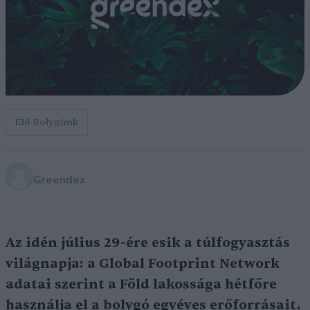
Élő Bolygónk
Greendex
Az idén július 29-ére esik a túlfogyasztás
világnapja: a Global Footprint Network
adatai szerint a Föld lakossága hétfőre
használja el a bolygó egyéves erőforrásait.