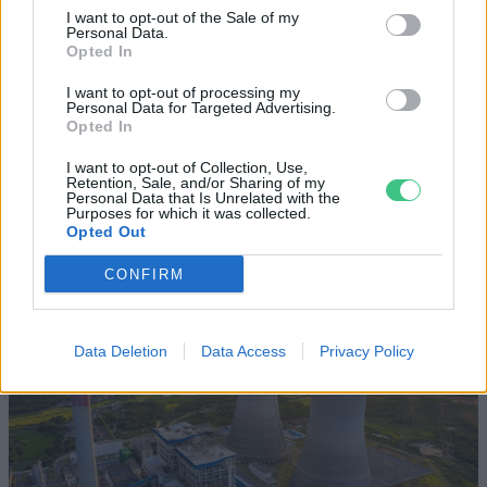
I want to opt-out of the Sale of my
Personal Data.
Történelmi aszály sújtja Nagy-
Opted In
Britanniát is
I want to opt-out of processing my
Personal Data for Targeted Advertising.
SZEMLE
Opted In
I want to opt-out of Collection, Use,
Elképesztő felvétel mutatja meg,
Retention, Sale, and/or Sharing of my
Personal Data that Is Unrelated with the
mekkora a különbség az áradó és a
Purposes for which it was collected.
kiszáradó Duna között
Opted Out
CONFIRM
ÉLŐ BOLYGÓNK
Data Deletion
Data Access
Privacy Policy