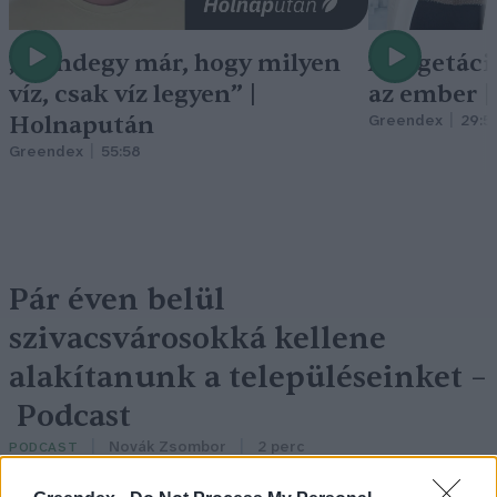
„Mindegy már, hogy milyen
A vegetáci
víz, csak víz legyen” |
az ember 
Holnapután
Greendex
29:5
Greendex
55:58
Pár éven belül
szivacsvárosokká kellene
alakítanunk a településeinket –
Podcast
Novák Zsombor
2 perc
PODCAST