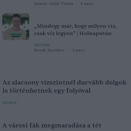
Granát-Galló Tímea
6 perc
„Mindegy már, hogy milyen víz,
csak víz legyen” | Holnapután
JÖVŐNK
Novák Zsombor
3 perc
Az alacsony vízszintnél durvább dolgok
is történhetnek egy folyóval
SZEMLE
A városi fák megmaradása a tét