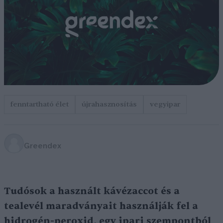
fenntartható élet
újrahasznosítás
vegyipar
Greendex
Tudósok a használt kávézaccot és a
tealevél maradványait használják fel a
hidrogén-peroxid, egy ipari szempontból