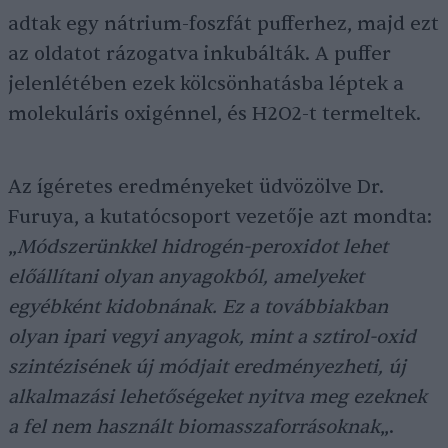
adtak egy nátrium-foszfát pufferhez, majd ezt
az oldatot rázogatva inkubálták. A puffer
jelenlétében ezek kölcsönhatásba léptek a
molekuláris oxigénnel, és H2O2-t termeltek.
Az ígéretes eredményeket üdvözölve Dr.
Furuya, a kutatócsoport vezetője azt mondta:
„
Módszerünkkel hidrogén-peroxidot lehet
előállítani olyan anyagokból, amelyeket
egyébként kidobnának. Ez a továbbiakban
olyan ipari vegyi anyagok, mint a sztirol-oxid
szintézisének új módjait eredményezheti, új
alkalmazási lehetőségeket nyitva meg ezeknek
a fel nem használt biomasszaforrásoknak
„.