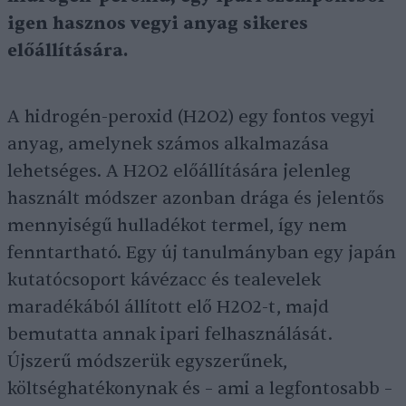
igen hasznos vegyi anyag sikeres
előállítására.
A hidrogén-peroxid (H2O2) egy fontos vegyi
anyag, amelynek számos alkalmazása
lehetséges. A H2O2 előállítására jelenleg
használt módszer azonban drága és jelentős
mennyiségű hulladékot termel, így nem
fenntartható. Egy új tanulmányban egy japán
kutatócsoport kávézacc és tealevelek
maradékából állított elő H2O2-t, majd
bemutatta annak ipari felhasználását.
Újszerű módszerük egyszerűnek,
költséghatékonynak és – ami a legfontosabb –