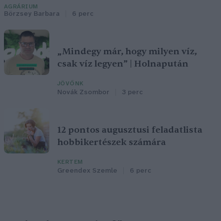
AGRÁRIUM
Börzsey Barbara
6 perc
„Mindegy már, hogy milyen víz,
csak víz legyen” | Holnapután
JÖVŐNK
Novák Zsombor
3 perc
12 pontos augusztusi feladatlista
hobbikertészek számára
KERTEM
Greendex Szemle
6 perc