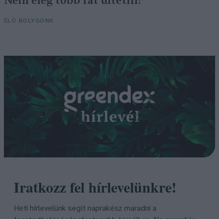
Nem elég több fát ültetni!
ÉLŐ BOLYGÓNK
Iratkozz fel hírlevelünkre!
Heti hírlevelünk segít naprakész maradni a