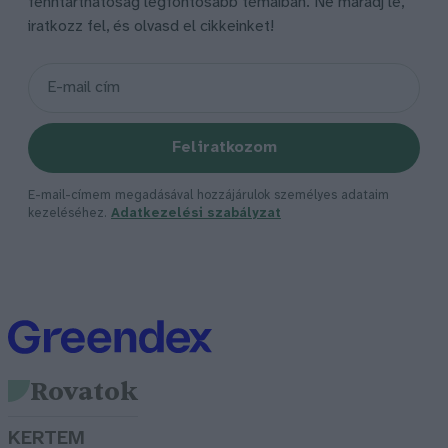
fenntarthatóság legfontosabb témáiban. Ne maradj le,
iratkozz fel, és olvasd el cikkeinket!
Feliratkozom
E-mail-címem megadásával hozzájárulok személyes adataim
kezeléséhez.
Adatkezelési szabályzat
Rovatok
KERTEM