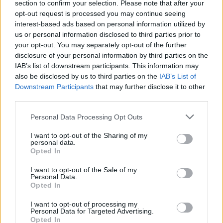
section to confirm your selection. Please note that after your
opt-out request is processed you may continue seeing
interest-based ads based on personal information utilized by
us or personal information disclosed to third parties prior to
your opt-out. You may separately opt-out of the further
disclosure of your personal information by third parties on the
IAB’s list of downstream participants. This information may
also be disclosed by us to third parties on the
IAB’s List of
Downstream Participants
that may further disclose it to other
third parties.
Ha elmúlik az aszályos időszak, akkor is szem előtt kell(ene)
tartanunk ezeket a döntéseket.
Personal Data Processing Opt Outs
I want to opt-out of the Sharing of my
personal data.
Miért viseli meg az embert a hőség
Opted In
és mit tehetünk ellene?
I want to opt-out of the Sale of my
Personal Data.
EGÉSZSÉGÜNK
Opted In
I want to opt-out of processing my
Csillaghullás, napfogyatkozás:
Personal Data for Targeted Advertising.
Opted In
augusztusban érdemes lesz az égre