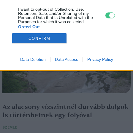
nézni
I want to opt-out of Collection, Use,
Retention, Sale, and/or Sharing of my
Personal Data that Is Unrelated with the
ÉLŐ BOLYGÓNK
Purposes for which it was collected.
Opted Out
CONFIRM
Data Deletion
Data Access
Privacy Policy
Az alacsony vízszintnél durvább dolgok
is történhetnek egy folyóval
SZEMLE