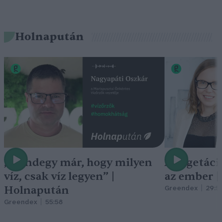
Holnapután
„Mindegy már, hogy milyen
A vegetáci
víz, csak víz legyen” |
az ember 
Holnapután
Greendex
29:5
Greendex
55:58