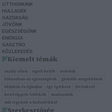
OTTHONUNK
HULLADÉK
GAZDASÁG
JÖVŐNK
EGÉSZSÉGÜNK
ENERGIA
GASZTRO
KÖZLEKEDÉS
Kiemelt témák
aszály ellen
egyél helyit
erdeink
fókuszban az egészségünk
globális megoldások
időjárás és éghajlat
így építkezz
jövőnkről
kerti tippek-trükkök
madaraink
mit tegyünk a hulladékkal
Szerkesztőség