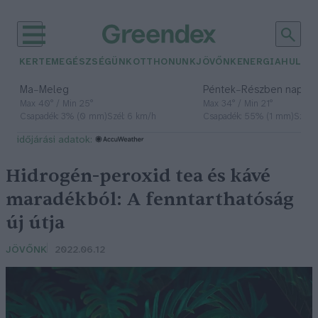
KERTEM
EGÉSZSÉGÜNK
OTTHONUNK
JÖVŐNK
ENERGIA
HULLA
–
–
Ma
Meleg
Péntek
Részben napos, 
Max 40° / Min 25°
Max 34° / Min 21°
Csapadék: 3% (0 mm)
Szél: 6 km/h
Csapadék: 55% (1 mm)
Szél: 
időjárási adatok:
Hidrogén-peroxid tea és kávé
maradékból: A fenntarthatóság
új útja
JÖVŐNK
2022.06.12