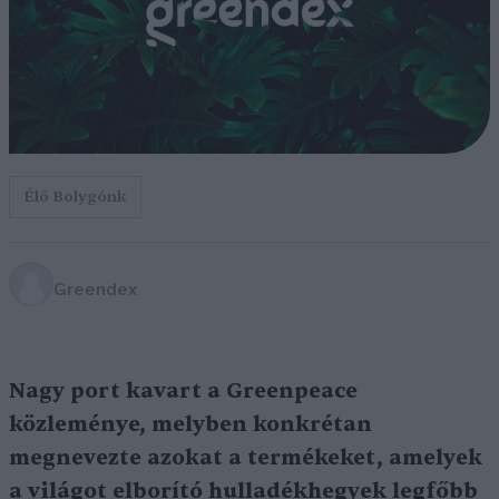
Élő Bolygónk
Greendex
Nagy port kavart a Greenpeace
közleménye, melyben konkrétan
megnevezte azokat a termékeket, amelyek
a világot elborító hulladékhegyek legfőbb