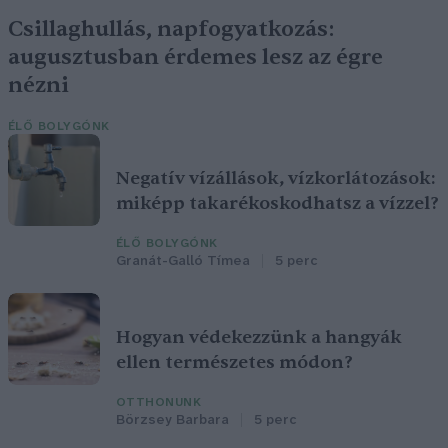
Csillaghullás, napfogyatkozás:
augusztusban érdemes lesz az égre
nézni
ÉLŐ BOLYGÓNK
Negatív vízállások, vízkorlátozások:
miképp takarékoskodhatsz a vízzel?
ÉLŐ BOLYGÓNK
Granát-Galló Tímea
5 perc
Hogyan védekezzünk a hangyák
ellen természetes módon?
OTTHONUNK
Börzsey Barbara
5 perc