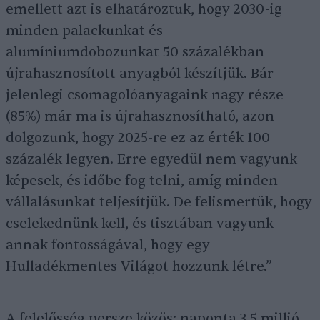
emellett azt is elhatároztuk, hogy 2030-ig
minden palackunkat és
alumíniumdobozunkat 50 százalékban
újrahasznosított anyagból készítjük. Bár
jelenlegi csomagolóanyagaink nagy része
(85%) már ma is újrahasznosítható, azon
dolgozunk, hogy 2025-re ez az érték 100
százalék legyen. Erre egyedül nem vagyunk
képesek, és időbe fog telni, amíg minden
vállalásunkat teljesítjük. De felismertük, hogy
cselekednünk kell, és tisztában vagyunk
annak fontosságával, hogy egy
Hulladékmentes Világot hozzunk létre.”
A felelősség persze közös: naponta 3,5 millió