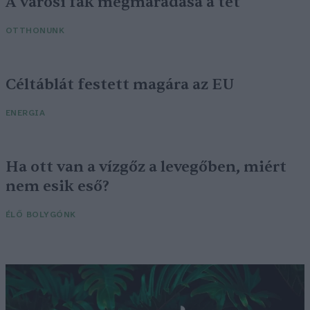
A városi fák megmaradása a tét
OTTHONUNK
Céltáblát festett magára az EU
ENERGIA
Ha ott van a vízgőz a levegőben, miért
nem esik eső?
ÉLŐ BOLYGÓNK