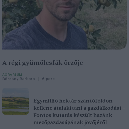
A régi gyümölcsfák őrzője
AGRÁRIUM
Börzsey Barbara
6 perc
Egymillió hektár szántóföldön
kellene átalakítani a gazdálkodást –
Fontos kutatás készült hazánk
mezőgazdaságának jövőjéről