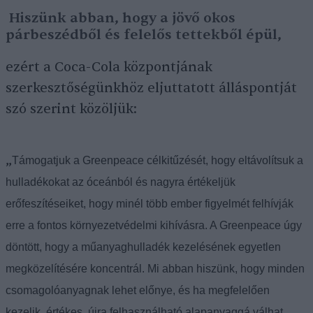
Hiszünk abban, hogy a jövő okos
párbeszédből és felelős tettekből épül,
ezért a Coca-Cola központjának
szerkesztőségünkhöz eljuttatott álláspontját
szó szerint közöljük:
„
Támogatjuk a Greenpeace célkitűzését, hogy eltávolítsuk a
hulladékokat az óceánból és nagyra értékeljük
erőfeszítéseiket, hogy minél több ember figyelmét felhívják
erre a fontos környezetvédelmi kihívásra. A Greenpeace úgy
döntött, hogy a műanyaghulladék kezelésének egyetlen
megközelítésére koncentrál. Mi abban hiszünk, hogy minden
csomagolóanyagnak lehet előnye, és ha megfelelően
kezelik, értékes, újra felhasználható alapanyaggá válhat.