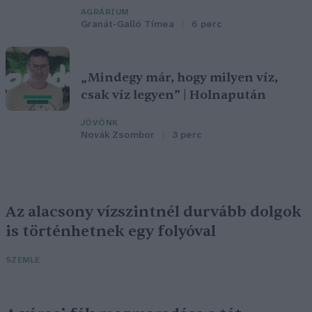
AGRÁRIUM
Granát-Galló Tímea
6 perc
„Mindegy már, hogy milyen víz,
csak víz legyen” | Holnapután
JÖVŐNK
Novák Zsombor
3 perc
Az alacsony vízszintnél durvább dolgok
is történhetnek egy folyóval
SZEMLE