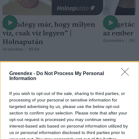
„Mindegy már, hogy milyen
A vegetáci
víz, csak víz legyen” |
az ember 
Holnapután
Greendex
29:5
Greendex
55:58
Greendex -
Do Not Process My Personal
Information
Pár éven belül
If you wish to opt-out of the sale, sharing to third parties, or
szivacsvárosokká kellene
processing of your personal or sensitive information for
targeted advertising by us, please use the below opt-out
alakítanunk a településeinket –
section to confirm your selection. Please note that after your
opt-out request is processed you may continue seeing
Podcast
interest-based ads based on personal information utilized by
Novák Zsombor
2 perc
PODCAST
us or personal information disclosed to third parties prior to