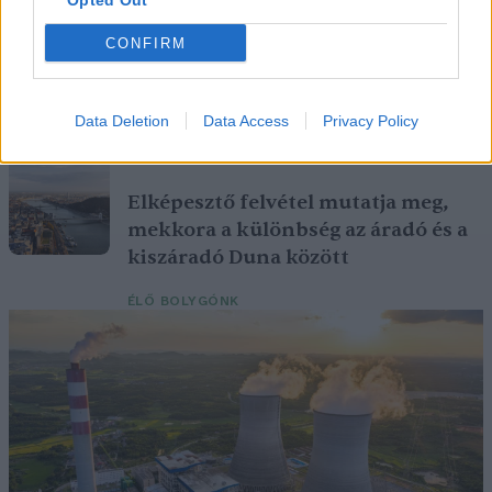
Opted Out
CONFIRM
Történelmi aszály sújtja Nagy-
Britanniát is
Data Deletion
Data Access
Privacy Policy
SZEMLE
Elképesztő felvétel mutatja meg,
mekkora a különbség az áradó és a
kiszáradó Duna között
ÉLŐ BOLYGÓNK