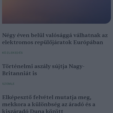
Négy éven belül valósággá válhatnak az
elektromos repülőjáratok Európában
KÖZLEKEDÉS
Történelmi aszály sújtja Nagy-
Britanniát is
SZEMLE
Elképesztő felvétel mutatja meg,
mekkora a különbség az áradó és a
kiszáradó Duna között