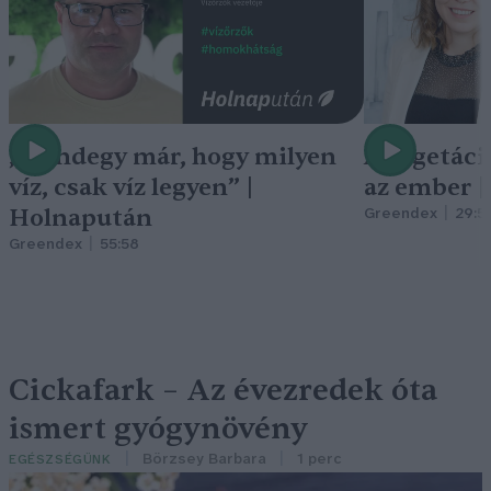
„Mindegy már, hogy milyen
A vegetáci
víz, csak víz legyen” |
az ember 
Holnapután
Greendex
29:5
Greendex
55:58
Cickafark – Az évezredek óta
ismert gyógynövény
Börzsey Barbara
1 perc
EGÉSZSÉGÜNK