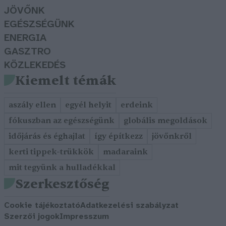
JÖVŐNK
EGÉSZSÉGÜNK
ENERGIA
GASZTRO
KÖZLEKEDÉS
Kiemelt témák
aszály ellen
egyél helyit
erdeink
fókuszban az egészségünk
globális megoldások
időjárás és éghajlat
így építkezz
jövőnkről
kerti tippek-trükkök
madaraink
mit tegyünk a hulladékkal
Szerkesztőség
Cookie tájékoztató
Adatkezelési szabályzat
Szerzői jogok
Impresszum