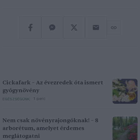
Cickafark – Az évezredek óta ismert
gyógynövény
1 perc
EGÉSZSÉGÜNK
Nem csak növényrajongóknak! – 8
arborétum, amelyet érdemes
meglátogatni