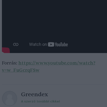
Forrás:
https://www.youtube.com/watch?
v=w_FuGcrqFSw
Greendex
A szerző további cikkei