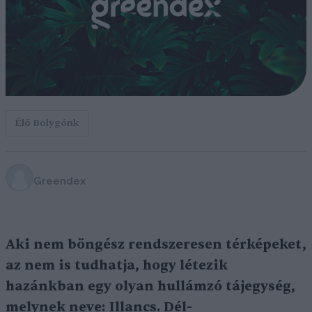
Élő Bolygónk
Greendex
Aki nem böngész rendszeresen térképeket,
az nem is tudhatja, hogy létezik
hazánkban egy olyan hullámzó tájegység,
melynek neve: Illancs. Dél-