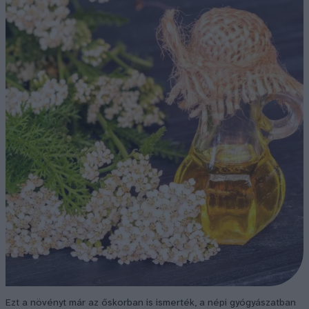
Ezt a növényt már az őskorban is ismerték, a népi gyógyászatban