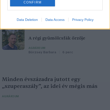
CONFIRM
is segíteni az élelmiszertermelést
AGRÁRIUM
Greendex
4 perc
Data Deletion
Data Access
Privacy Policy
A régi gyümölcsfák őrzője
AGRÁRIUM
Börzsey Barbara
6 perc
Minden évszázadra jutott egy
„szuperaszály”, az idei év mégis más
AGRÁRIUM