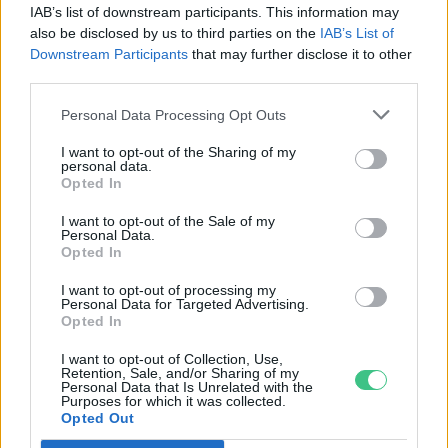
IAB’s list of downstream participants. This information may
also be disclosed by us to third parties on the
IAB’s List of
Downstream Participants
that may further disclose it to other
third parties.
Personal Data Processing Opt Outs
I want to opt-out of the Sharing of my
personal data.
Opted In
I want to opt-out of the Sale of my
Personal Data.
Opted In
Hogyan védekezzünk a hangyák ellen
természetes módon?
I want to opt-out of processing my
Personal Data for Targeted Advertising.
Opted In
OTTHONUNK
Börzsey Barbara
5 perc
I want to opt-out of Collection, Use,
Retention, Sale, and/or Sharing of my
Personal Data that Is Unrelated with the
Purposes for which it was collected.
Nyersanyag, amit millió tonna szám
Opted Out
pazarolunk el, holott több fronton