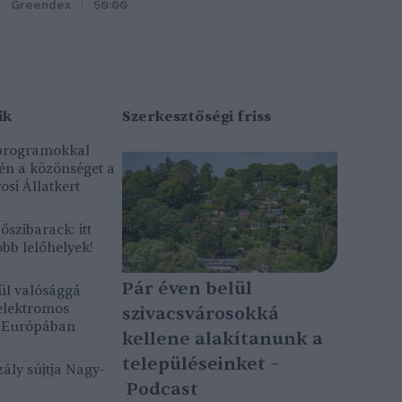
Greendex
50:00
 programokkal
gén a közönséget a
osi Állatkert
szibarack: itt
bb lelőhelyek!
Pár éven belül
ül valósággá
elektromos
szivacsvárosokká
k Európában
kellene alakítanunk a
településeinket –
ály sújtja Nagy-
Podcast