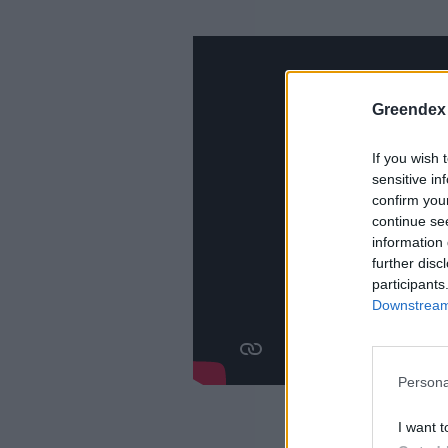
Greendex
If you wish 
sensitive in
confirm you
continue se
information 
further disc
participants
Downstream 
Persona
I want t