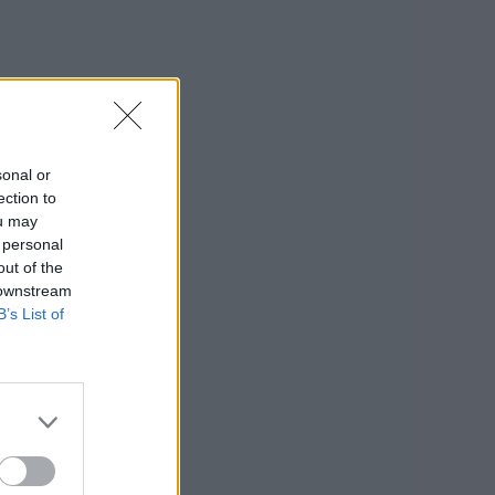
sonal or
ection to
ou may
 personal
out of the
 downstream
B’s List of