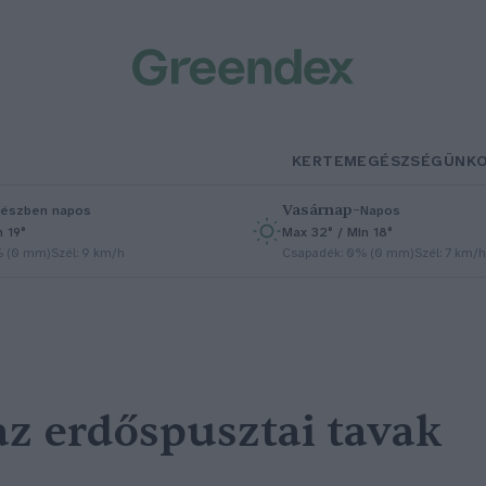
KERTEM
EGÉSZSÉGÜNK
Vasárnap
–
észben napos
Napos
n 19°
Max 32° / Min 18°
% (0 mm)
Szél: 9 km/h
Csapadék: 0% (0 mm)
Szél: 7 km/h
az erdőspusztai tavak