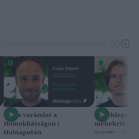
Nincs varázslat a
A méhlegelő 
Homokhátságon |
méhekről szól
Holnapután
Greendex
46:47