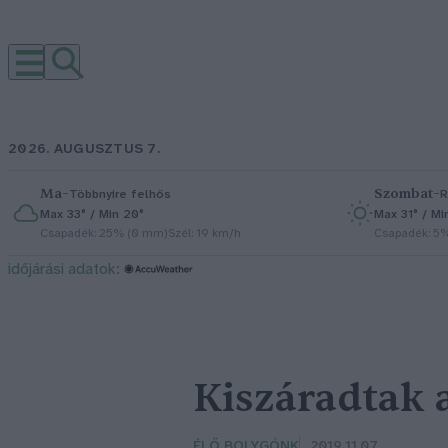
2026. AUGUSZTUS 7.
Ma
–
Szombat
–
Többnyire felhős
R
Max 33° / Min 20°
Max 31° / Mi
Csapadék: 25% (0 mm)
Szél: 19 km/h
Csapadék: 5
időjárási adatok:
Kiszáradtak 
ÉLŐ BOLYGÓNK
2019.11.07