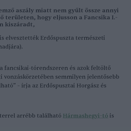
emző aszály miatt nem gyűlt össze annyi
tő területen, hogy eljusson a Fancsika I.-
en kiszáradt,
 is elvesztették Erdőspuszta természeti
madjára).
a fancsikai-tórendszeren és azok feltöltő
eti vonzáskörzetében semmilyen jelentősebb
ható” – írja az Erdőspusztai Horgász és
terrel arrébb található
Hármashegyi-tó
is