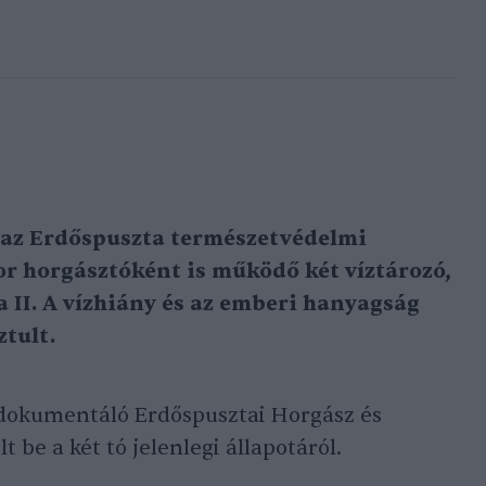
t az Erdőspuszta természetvédelmi
or horgásztóként is működő két víztározó,
ka II. A vízhiány és az emberi hanyagság
ztult.
 dokumentáló Erdőspusztai Horgász és
 be a két tó jelenlegi állapotáról.