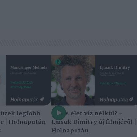
tüzek legfőbb
Nincs élet víz nélkül? –
r | Holnapután
Ljasuk Dimitry új filmjéről |
Holnapután
3