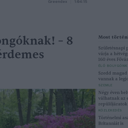
Greendex
1:04:15
ngóknak! – 8
Születésnapi
 érdemes
várja a hétvé
160 éves Fővár
ÉLŐ BOLYGÓNK
Szedd magad ő
vannak a legjo
SZEMLE
Négy éven bel
válhatnak az 
repülőjárato
KÖZLEKEDÉS
Történelmi asz
Britanniát is