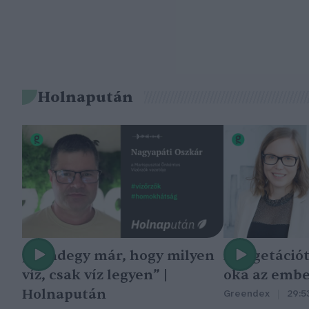
Holnapután
„Mindegy már, hogy milyen
A vegetáció
víz, csak víz legyen” |
oka az embe
Holnapután
Greendex
29:5