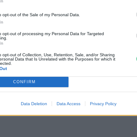
In
kai Portál/Youtube
o opt-out of the Sale of my Personal Data.
aihorg.wordpress.com/
In
to opt-out of processing my Personal Data for Targeted
ing.
In
o opt-out of Collection, Use, Retention, Sale, and/or Sharing
ersonal Data that Is Unrelated with the Purposes for which it
lected.
Out
CONFIRM
Data Deletion
Data Access
Privacy Policy
ei