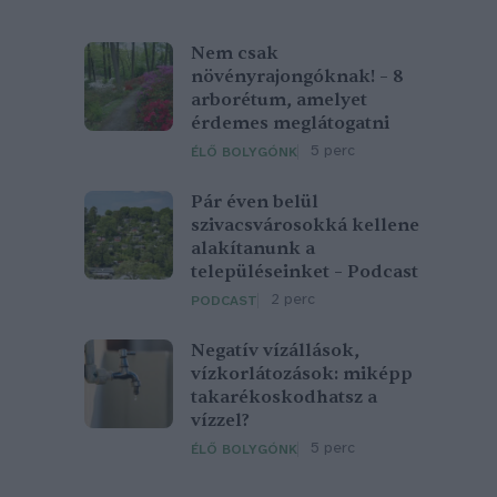
Nem csak
növényrajongóknak! – 8
arborétum, amelyet
érdemes meglátogatni
5 perc
ÉLŐ BOLYGÓNK
Pár éven belül
szivacsvárosokká kellene
alakítanunk a
településeinket – Podcast
2 perc
PODCAST
Negatív vízállások,
vízkorlátozások: miképp
takarékoskodhatsz a
vízzel?
5 perc
ÉLŐ BOLYGÓNK