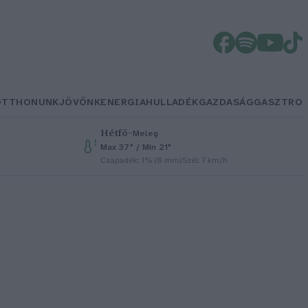
OTTHONUNK
JÖVŐNK
ENERGIA
HULLADÉK
GAZDASÁG
GASZTRO
Hétfő
–
Meleg
Max 37° / Min 21°
Csapadék: 1% (0 mm)
Szél: 7 km/h