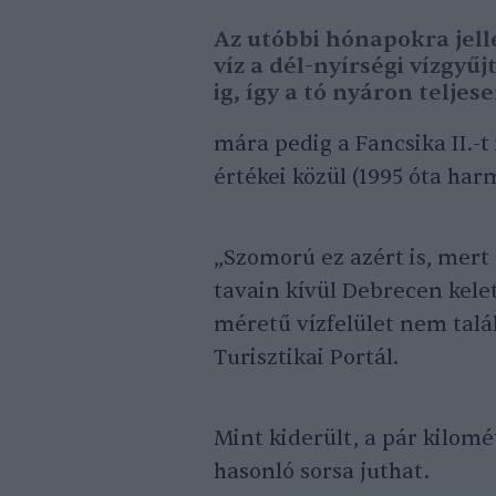
Az utóbbi hónapokra jell
víz a dél-nyírségi vízgyűj
ig, így a tó nyáron teljes
mára pedig a Fancsika II.-t
értékei közül (1995 óta har
„Szomorú ez azért is, mert 
tavain kívül Debrecen kel
méretű vízfelület nem talál
Turisztikai Portál.
Mint kiderült, a pár kilomé
hasonló sorsa juthat.