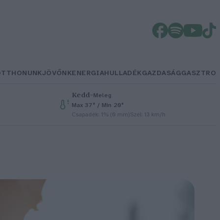
OTTHONUNK
JÖVŐNK
ENERGIA
HULLADÉK
GAZDASÁG
GASZTRO
Kedd
–
Meleg
Max 37° / Min 20°
Csapadék: 1% (0 mm)
Szél: 13 km/h