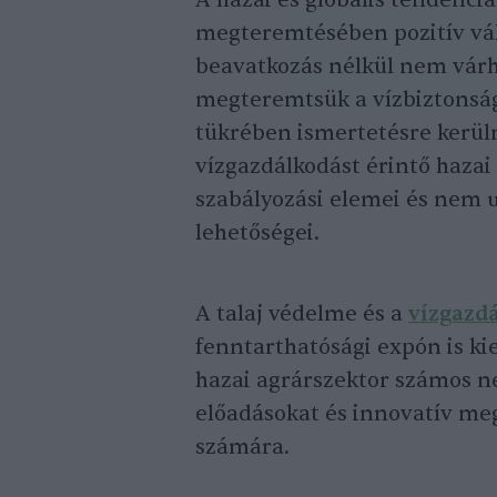
A hazai és globális tendenciá
megteremtésében pozitív vál
beavatkozás nélkül nem vár
megteremtsük a vízbiztonság
tükrében ismertetésre kerül
vízgazdálkodást érintő hazai 
szabályozási elemei és nem u
lehetőségei.
A talaj védelme és a
vízgazd
fenntarthatósági expón is k
hazai agrárszektor számos ne
előadásokat és innovatív me
számára.