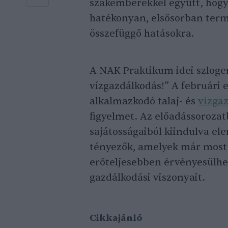
szakemberekkel együtt, hogy
hatékonyan, elsősorban term
összefüggő hatásokra.
A NAK Praktikum idei szlogen
vízgazdálkodás!” A februári
alkalmazkodó talaj- és
vízga
figyelmet. Az előadássorozat
sajátosságaiból kiindulva el
tényezők, amelyek már most, 
erőteljesebben érvényesülh
gazdálkodási viszonyait.
Cikkajánló