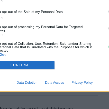
ada az aszály mellett ár- és belvíznek is
In
járáshoz hatékonyan kell alkalmazkodnia a
o opt-out of the Sale of my Personal Data.
asztikus
aszály
után, az év végét, és az év
In
lletve a belvizek jellemzik, melynek
to opt-out of processing my Personal Data for Targeted
ihívások elé állítja a gazdálkodókat.
ing.
In
o opt-out of Collection, Use, Retention, Sale, and/or Sharing
ersonal Data that Is Unrelated with the Purposes for which it
lected.
Out
CONFIRM
 a talajnedvesség megtartásáért!
Data Deletion
Data Access
Privacy Policy