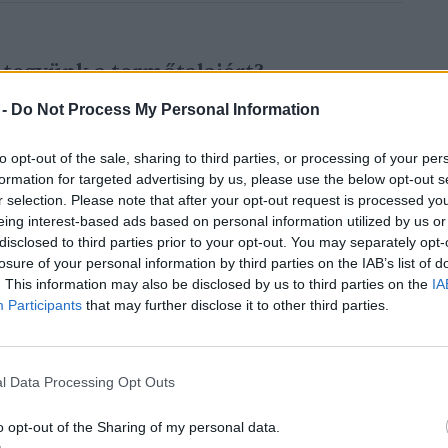
t tegyünk a termőtalajért?
 -
Do Not Process My Personal Information
to opt-out of the sale, sharing to third parties, or processing of your per
formation for targeted advertising by us, please use the below opt-out s
r selection. Please note that after your opt-out request is processed y
eing interest-based ads based on personal information utilized by us or
zerkezetességének javítása a gazdálkodó
disclosed to third parties prior to your opt-out. You may separately opt-
 jelentős mértékben hatnak a költségekre,
losure of your personal information by third parties on the IAB’s list of
ukkal csökkenthetők a szélsőséges
. This information may also be disclosed by us to third parties on the
IA
Participants
that may further disclose it to other third parties.
yzetek. Ismertetésre kerülnek továbbá azon
a legnagyobb víztározónk, a talaj megfelelő
zen fontos szerepét betölteni.
l Data Processing Opt Outs
o opt-out of the Sharing of my personal data.