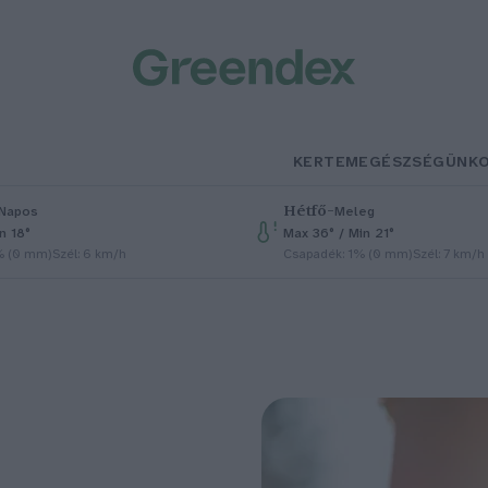
KERTEM
EGÉSZSÉGÜNK
Hétfő
–
Napos
Meleg
n 18°
Max 36° / Min 21°
% (0 mm)
Szél: 6 km/h
Csapadék: 1% (0 mm)
Szél: 7 km/h