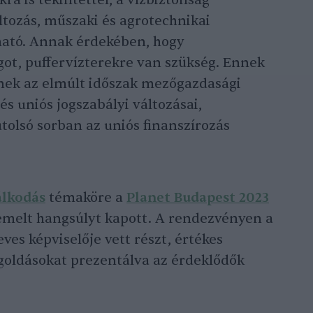
kra is tekintettel, a vízbiztonság
tozás, műszaki és agrotechnikai
ható. Annak érdekében, hogy
ot, puffervízterekre van szükség. Ennek
nek az elmúlt időszak mezőgazdasági
és uniós jogszabályi változásai,
tolsó sorban az uniós finanszírozás
álkodás
témaköre a
Planet Budapest 2023
iemelt hangsúlyt kapott. A rendezvényen a
ves képviselője vett részt, értékes
goldásokat prezentálva az érdeklődők