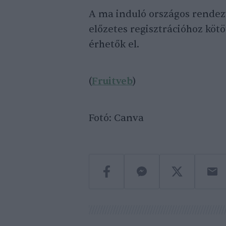
A ma induló országos rendez
előzetes regisztrációhoz kötö
érhetők el.
(
Fruitveb
)
Fotó: Canva