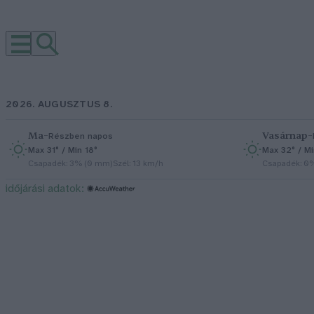
2026. AUGUSZTUS 8.
Ma
–
Vasárnap
–
Részben napos
Max 31° / Min 18°
Max 32° / Mi
Csapadék: 3% (0 mm)
Szél: 13 km/h
Csapadék: 0
időjárási adatok: