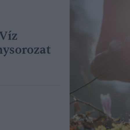
-Víz
ysorozat