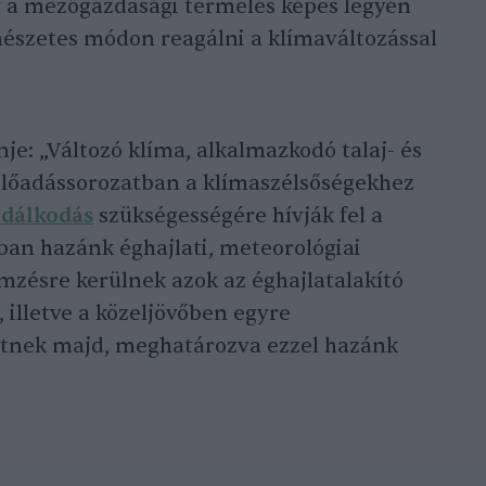
 a mezőgazdasági termelés képes legyen
észetes módon reagálni a klímaváltozással
je: „Változó klíma, alkalmazkodó talaj- és
 előadássorozatban a klímaszélsőségekhez
zdálkodás
szükségességére hívják fel a
ban hazánk éghajlati, meteorológiai
emzésre kerülnek azok az éghajlatalakító
illetve a közeljövőben egyre
etnek majd, meghatározva ezzel hazánk