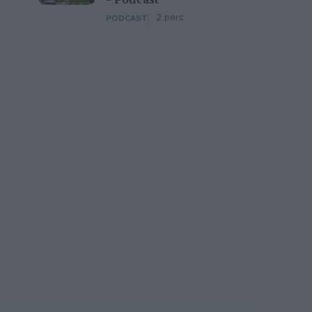
– Podcast
2 perc
PODCAST