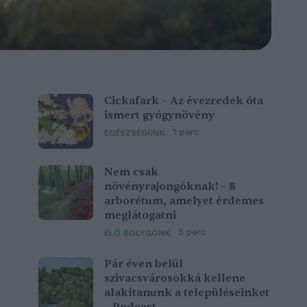
Cickafark – Az évezredek óta
ismert gyógynövény
1 perc
EGÉSZSÉGÜNK
Nem csak
növényrajongóknak! – 8
arborétum, amelyet érdemes
meglátogatni
5 perc
ÉLŐ BOLYGÓNK
Pár éven belül
szivacsvárosokká kellene
alakítanunk a településeinket