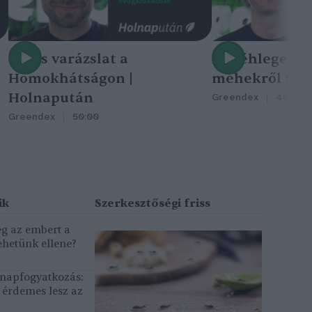
Nincs varázslat a
A méhlegelő 
Homokhátságon |
méhekről szól
Holnapután
Greendex
46:47
Greendex
50:00
eg az embert a
ehetünk ellene?
, napfogyatkozás:
érdemes lesz az