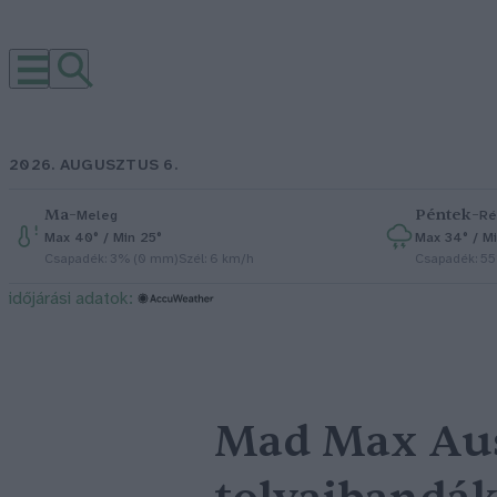
2026. AUGUSZTUS 6.
Ma
–
Péntek
–
Meleg
Ré
Max 40° / Min 25°
Max 34° / Mi
Csapadék: 3% (0 mm)
Szél: 6 km/h
Csapadék: 5
időjárási adatok:
Mad Max Ausz