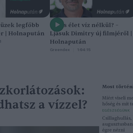
tüzek legfőbb
Nincs élet víz nélkül? –
r | Holnapután
Ljasuk Dimitry új filmjéről |
Holnapután
3
Greendex
1:04:15
ízkorlátozások:
Miért viseli m
hatsz a vízzel?
hőség és mit t
EGÉSZSÉGÜNK
Csillaghullás
augusztusban 
égre nézni