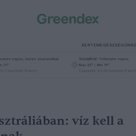
KERTEM
EGÉSZSÉGÜNK
Szombat
–
szben napos, heves zivatarokkal
Többnyire napos
n 21°
Max 33° / Min 19°
5% (1 mm)
Szél: 13 km/h
Csapadék: 4% (0 mm)
Szél: 9 km/
tráliában: víz kell a