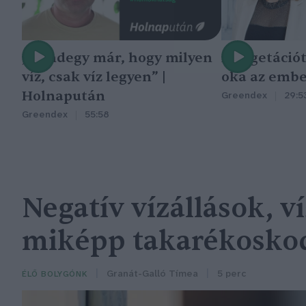
„Mindegy már, hogy milyen
A vegetáció
víz, csak víz legyen” |
oka az embe
Holnapután
Greendex
29:5
Greendex
55:58
Negatív vízállások, v
miképp takarékoskod
Granát-Galló Tímea
5 perc
ÉLŐ BOLYGÓNK