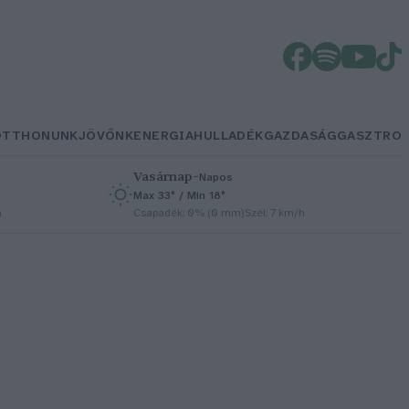
OTTHONUNK
JÖVŐNK
ENERGIA
HULLADÉK
GAZDASÁG
GASZTRO
Vasárnap
–
Napos
Max 33° / Min 18°
h
Csapadék: 0% (0 mm)
Szél: 7 km/h