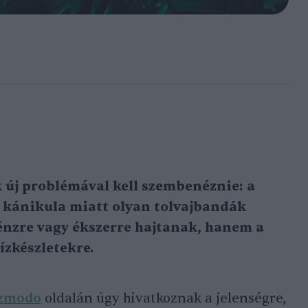
 új problémával kell szembenéznie: a
 kánikula miatt olyan tolvajbandák
énzre vagy ékszerre hajtanak, hanem a
ízkészletekre.
zmodo
oldalán úgy hivatkoznak a jelenségre,