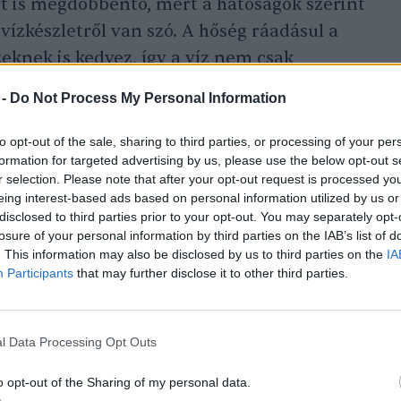
ért is megdöbbentő, mert a hatóságok szerint
vízkészletről van szó. A hőség ráadásul a
eknek is kedvez, így a víz nem csak
rendőrség úgy véli: a támadásokat nem
 -
Do Not Process My Personal Information
bb csoportok követik el.
to opt-out of the sale, sharing to third parties, or processing of your per
formation for targeted advertising by us, please use the below opt-out s
r selection. Please note that after your opt-out request is processed y
eing interest-based ads based on personal information utilized by us or
20191223_mad_max_ausztralia_hoseg_kanikula_
disclosed to third parties prior to your opt-out. You may separately opt-
losure of your personal information by third parties on the IAB’s list of
. This information may also be disclosed by us to third parties on the
IA
Participants
that may further disclose it to other third parties.
l Data Processing Opt Outs
o opt-out of the Sharing of my personal data.