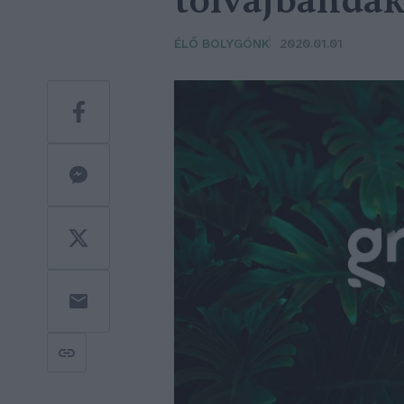
tolvajbandá
ÉLŐ BOLYGÓNK
2020.01.01