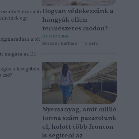
Hogyan védekezzünk a
ízszintnél durvább
énhetnek egy
hangyák ellen
természetes módon?
OTTHONUNK
megmaradása a tét
Börzsey Barbara
5 perc
tett magára az EU
ízgőz a levegőben,
k eső?
Nyersanyag, amit millió
tonna szám pazarolunk
el, holott több fronton
is segíteni az