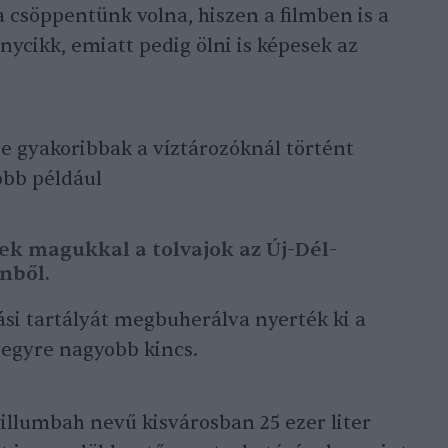
csöppentünk volna, hiszen a filmben is a
nycikk, emiatt pedig ölni is képesek az
e gyakoribbak a víztározóknál történt
bb például
ttek magukkal a tolvajok az Új-Dél-
nből.
ási tartályát megbuherálva nyerték ki a
 egyre nagyobb kincs.
llumbah nevű kisvárosban 25 ezer liter