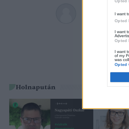
Opted 
Greendex
I want t
A szerző további cikk
Opted 
I want 
Advertis
Opted 
I want t
of my P
was col
Opted 
Holnapután