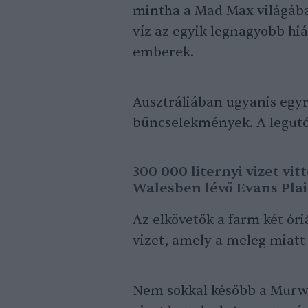
mintha a Mad Max világába 
víz az egyik legnagyobb hiá
emberek.
Ausztráliában ugyanis egyr
bűncselekmények. A legutó
300 000 liternyi vizet vi
Walesben lévő Evans Plai
Az elkövetők a farm két óri
vizet, amely a meleg miatt
Nem sokkal később a Murwi