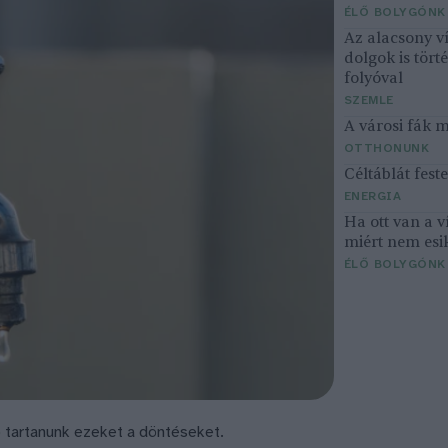
ÉLŐ BOLYGÓNK
Az alacsony v
dolgok is tört
folyóval
SZEMLE
A városi fák 
OTTHONUNK
Céltáblát fes
ENERGIA
Ha ott van a v
miért nem esi
ÉLŐ BOLYGÓNK
e) tartanunk ezeket a döntéseket.