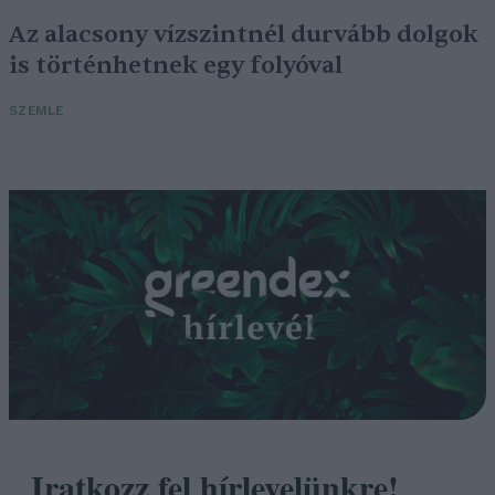
Az alacsony vízszintnél durvább dolgok
is történhetnek egy folyóval
SZEMLE
Iratkozz fel hírlevelünkre!