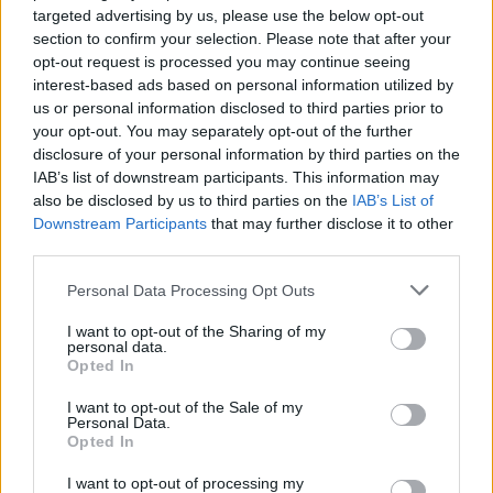
targeted advertising by us, please use the below opt-out
section to confirm your selection. Please note that after your
opt-out request is processed you may continue seeing
interest-based ads based on personal information utilized by
us or personal information disclosed to third parties prior to
your opt-out. You may separately opt-out of the further
disclosure of your personal information by third parties on the
IAB’s list of downstream participants. This information may
also be disclosed by us to third parties on the
IAB’s List of
Downstream Participants
that may further disclose it to other
third parties.
Négy éven belül valósággá válhatnak az
Personal Data Processing Opt Outs
elektromos repülőjáratok Európában
I want to opt-out of the Sharing of my
personal data.
KÖZLEKEDÉS
Opted In
Történelmi aszály sújtja Nagy-
I want to opt-out of the Sale of my
Personal Data.
Britanniát is
Opted In
I want to opt-out of processing my
SZEMLE