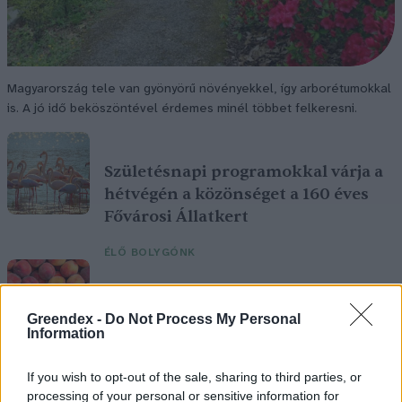
Magyarország tele van gyönyörű növényekkel, így arborétumokkal
is. A jó idő beköszöntével érdemes minél többet felkeresni.
Születésnapi programokkal várja a
hétvégén a közönséget a 160 éves
Fővárosi Állatkert
ÉLŐ BOLYGÓNK
Szedd magad őszibarack: itt vannak
a legjobb lelőhelyek!
Greendex -
Do Not Process My Personal
Information
SZEMLE
If you wish to opt-out of the sale, sharing to third parties, or
processing of your personal or sensitive information for