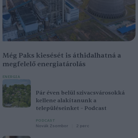
Még Paks kiesését is áthidalhatná a
megfelelő energiatárolás
ENERGIA
Pár éven belül szivacsvárosokká
kellene alakítanunk a
településeinket – Podcast
PODCAST
Novák Zsombor
2 perc