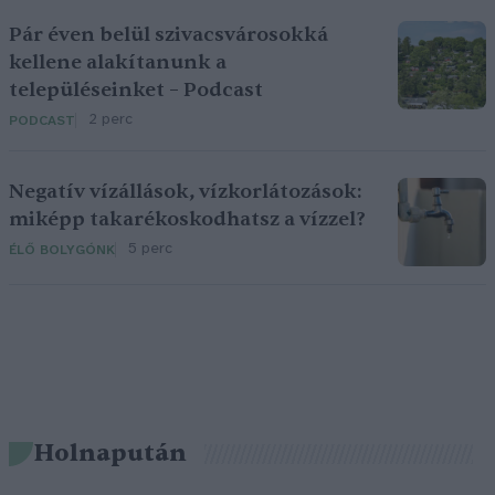
Pár éven belül szivacsvárosokká
kellene alakítanunk a
településeinket – Podcast
2 perc
PODCAST
Negatív vízállások, vízkorlátozások:
miképp takarékoskodhatsz a vízzel?
5 perc
ÉLŐ BOLYGÓNK
Holnapután