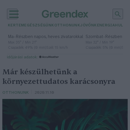
KERTEM
EGÉSZSÉGÜNK
OTTHONUNK
JÖVŐNK
ENERGIA
HULLA
–
–
Ma
Részben napos, heves zivatarokkal
Szombat
Részben na
Max 35° / Min 21°
Max 32° / Min 19°
Csapadék: 49% (0 mm)
Szél: 15 km/h
Csapadék: 5% (0 mm)
Szél:
időjárási adatok:
Már készülhetünk a
környezettudatos karácsonyra
OTTHONUNK
2020.11.10