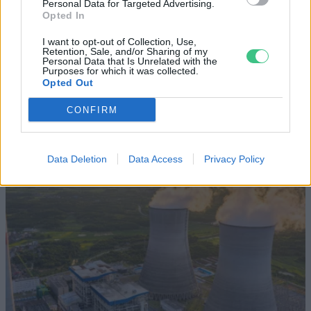
Personal Data for Targeted Advertising.
Opted In
Elképesztő felvétel mutatja meg,
I want to opt-out of Collection, Use,
mekkora a különbség az áradó és a
Retention, Sale, and/or Sharing of my
Personal Data that Is Unrelated with the
kiszáradó Duna között
Purposes for which it was collected.
Opted Out
ÉLŐ BOLYGÓNK
CONFIRM
Data Deletion
Data Access
Privacy Policy