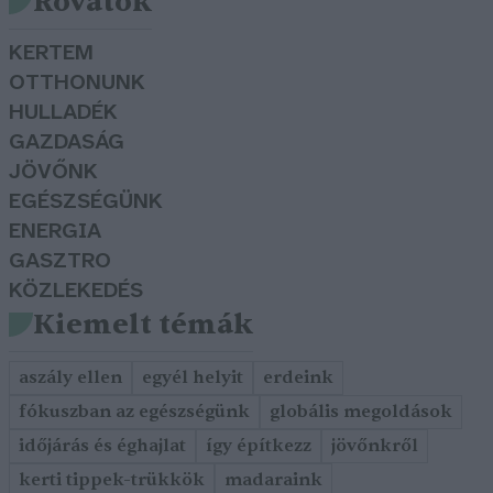
Rovatok
KERTEM
OTTHONUNK
HULLADÉK
GAZDASÁG
JÖVŐNK
EGÉSZSÉGÜNK
ENERGIA
GASZTRO
KÖZLEKEDÉS
Kiemelt témák
aszály ellen
egyél helyit
erdeink
fókuszban az egészségünk
globális megoldások
időjárás és éghajlat
így építkezz
jövőnkről
kerti tippek-trükkök
madaraink