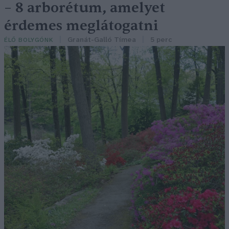
– 8 arborétum, amelyet
érdemes meglátogatni
Granát-Galló Tímea
5 perc
ÉLŐ BOLYGÓNK