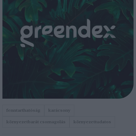
fenntarthatóság
karácsony
környezetbarát csomagolás
környezettudatos