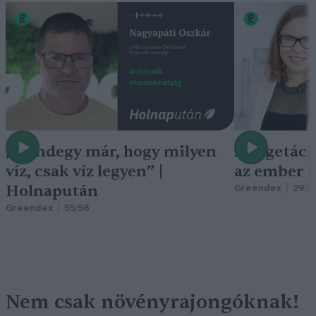
„Mindegy már, hogy milyen
A vegetáci
víz, csak víz legyen” |
az ember 
Holnapután
Greendex
29:5
Greendex
55:58
Nem csak növényrajongóknak!