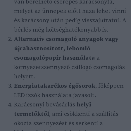
van bérelhető cserepes karácsonyfa,
melyet az ünnepek előtt haza lehet vinni
és karácsony után pedig visszajuttatni. A
bérlés még költséghatékonyabb is.
Alternatív csomagoló anyagok vagy
újrahasznosított, lebomló
csomagolópapír használata
a
környezetszennyező csillogó csomagolás
helyett.
Energiatakarékos égősorok
, főképpen
LED izzók használata javasolt.
Karácsonyi bevásárlás
helyi
termelőktől
, ami csökkenti a szállítás
okozta szennyezést és serkenti a