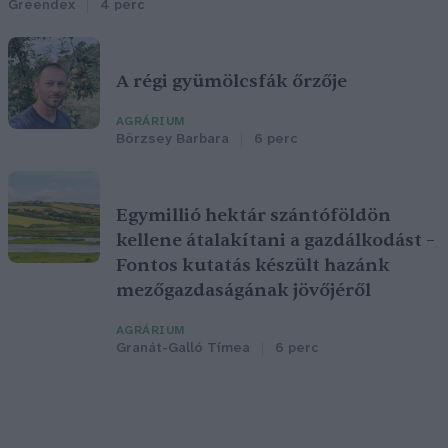
Greendex
4 perc
A régi gyümölcsfák őrzője
AGRÁRIUM
Börzsey Barbara
6 perc
Egymillió hektár szántóföldön
kellene átalakítani a gazdálkodást –
Fontos kutatás készült hazánk
mezőgazdaságának jövőjéről
AGRÁRIUM
Granát-Galló Tímea
6 perc