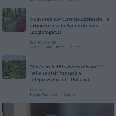
Nem csak növényrajongóknak! – 8
arborétum, amelyet érdemes
meglátogatni
ÉLŐ BOLYGÓNK
Granát-Galló Tímea
5 perc
Pár éven belül szivacsvárosokká
kellene alakítanunk a
településeinket – Podcast
PODCAST
Novák Zsombor
2 perc