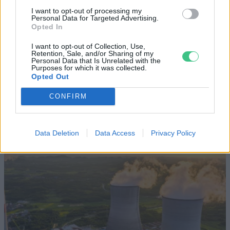
Britanniát is
I want to opt-out of processing my
Personal Data for Targeted Advertising.
Opted In
SZEMLE
I want to opt-out of Collection, Use,
Elképesztő felvétel mutatja meg,
Retention, Sale, and/or Sharing of my
Personal Data that Is Unrelated with the
mekkora a különbség az áradó és a
Purposes for which it was collected.
Opted Out
kiszáradó Duna között
CONFIRM
ÉLŐ BOLYGÓNK
Data Deletion
Data Access
Privacy Policy