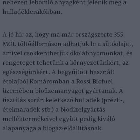
nehezen lebomló anyagként jelenik meg a
hulladéklerakókban.
A jó hír az, hogy ma már országszerte 355
MOL töltőállomáson adhatjuk le a sütőolajat,
amivel csökkenthetjük ökolábnyomunkat, és
rengeteget tehetünk a környezetünkért, az
egészségünkért. A begyűjtött használt
étolajból Komáromban a Rossi Biofuel
üzemében bioüzemanyagot gyártanak. A
tisztítás során keletkező hulladék (prézli-,
ételmaradék stb.) a biodízelgyártás
melléktermékeivel együtt pedig kiváló
alapanyaga a biogáz-előállításnak.