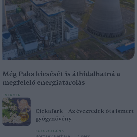
Még Paks kiesését is áthidalhatná a
megfelelő energiatárolás
ENERGIA
Cickafark – Az évezredek óta ismert
gyógynövény
EGÉSZSÉGÜNK
Börzsey Barbara
1 perc