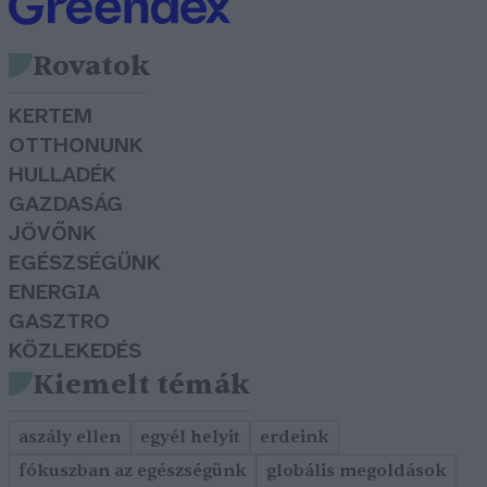
Rovatok
KERTEM
OTTHONUNK
HULLADÉK
GAZDASÁG
JÖVŐNK
EGÉSZSÉGÜNK
ENERGIA
GASZTRO
KÖZLEKEDÉS
Kiemelt témák
aszály ellen
egyél helyit
erdeink
fókuszban az egészségünk
globális megoldások