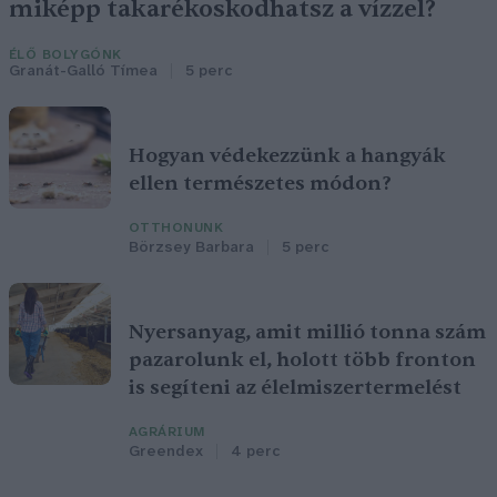
miképp takarékoskodhatsz a vízzel?
ÉLŐ BOLYGÓNK
Granát-Galló Tímea
5 perc
Hogyan védekezzünk a hangyák
ellen természetes módon?
OTTHONUNK
Börzsey Barbara
5 perc
Nyersanyag, amit millió tonna szám
pazarolunk el, holott több fronton
is segíteni az élelmiszertermelést
AGRÁRIUM
Greendex
4 perc