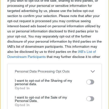
If you wish to opt-out of the sale, sharing to third parties, or
SZEMLE
processing of your personal or sensitive information for
targeted advertising by us, please use the below opt-out
section to confirm your selection. Please note that after your
opt-out request is processed you may continue seeing
interest-based ads based on personal information utilized by
us or personal information disclosed to third parties prior to
your opt-out. You may separately opt-out of the further
disclosure of your personal information by third parties on the
IAB’s list of downstream participants. This information may
also be disclosed by us to third parties on the
IAB’s List of
Downstream Participants
that may further disclose it to other
third parties.
Personal Data Processing Opt Outs
Négy éven belül valósággá válhatnak az
I want to opt-out of the Sharing of my
elektromos repülőjáratok Európában
personal data.
Opted In
KÖZLEKEDÉS
I want to opt-out of the Sale of my
Personal Data.
Történelmi aszály sújtja Nagy-
Opted In