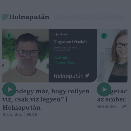
Holnapután
„Mindegy már, hogy milyen
A vegetáci
víz, csak víz legyen” |
az ember 
Holnapután
Greendex
29:5
Greendex
55:58