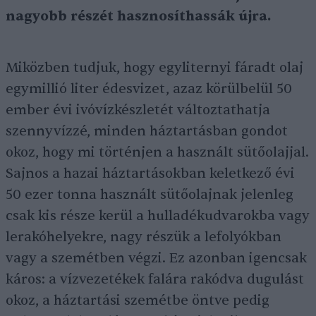
nagyobb részét hasznosíthassák újra.
Miközben tudjuk, hogy egyliternyi fáradt olaj
egymillió liter édesvizet, azaz körülbelül 50
ember évi ivóvízkészletét változtathatja
szennyvízzé, minden háztartásban gondot
okoz, hogy mi történjen a használt sütőolajjal.
Sajnos a hazai háztartásokban keletkező évi
50 ezer tonna használt sütőolajnak jelenleg
csak kis része kerül a hulladékudvarokba vagy
lerakóhelyekre, nagy részük a lefolyókban
vagy a szemétben végzi. Ez azonban igencsak
káros: a vízvezetékek falára rakódva dugulást
okoz, a háztartási szemétbe öntve pedig