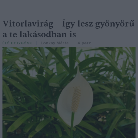
Vitorlavirág – Így lesz gyönyörű
a te lakásodban is
Lonkay Márta
4 perc
ÉLŐ BOLYGÓNK