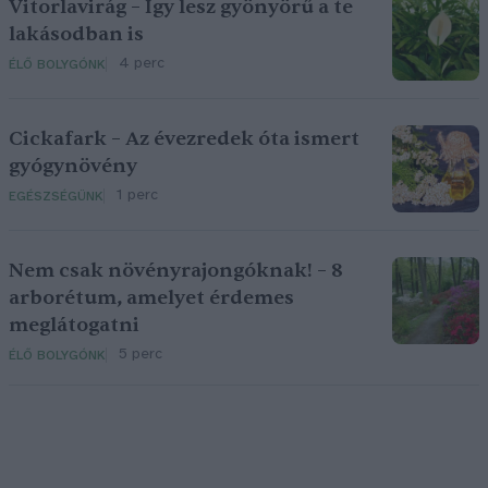
Vitorlavirág – Így lesz gyönyörű a te
lakásodban is
4 perc
ÉLŐ BOLYGÓNK
Cickafark – Az évezredek óta ismert
gyógynövény
1 perc
EGÉSZSÉGÜNK
Nem csak növényrajongóknak! – 8
arborétum, amelyet érdemes
meglátogatni
5 perc
ÉLŐ BOLYGÓNK