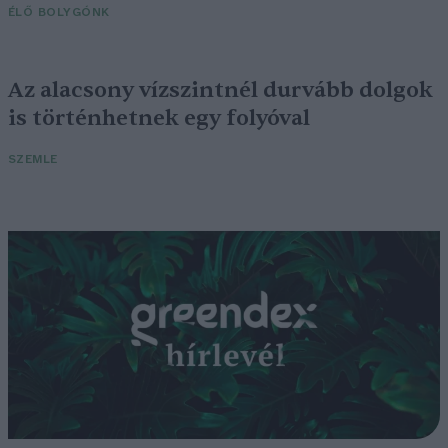
ÉLŐ BOLYGÓNK
Az alacsony vízszintnél durvább dolgok
is történhetnek egy folyóval
SZEMLE