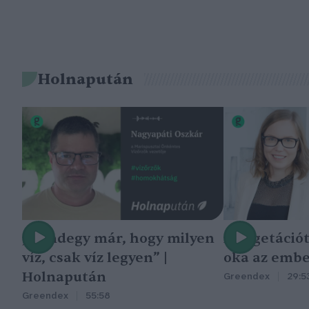
Holnapután
„Mindegy már, hogy milyen
A vegetáció
víz, csak víz legyen” |
oka az embe
Holnapután
Greendex
29:5
Greendex
55:58