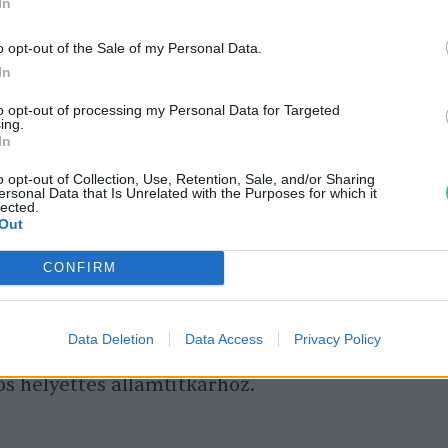
In
álata nyolc parlagi sas, három uhu és két
o opt-out of the Sale of my Personal Data.
azolta, további hat parlagi sas, egy rétisas
In
ben a tünetek és a megtalálási helyszín
to opt-out of processing my Personal Data for Targeted
ing.
nyag jelenlétét. Mivel az elpusztult védett
In
gnagyobb része soha nem kerül elő, a valós
o opt-out of Collection, Use, Retention, Sale, and/or Sharing
ersonal Data that Is Unrelated with the Purposes for which it
lected.
Out
 hogy egy új és országosan igen jelentős
CONFIRM
zdálkodási problémáról van szó, amely gyors
 igényel, ezért felvették a kapcsolatot az
Data Deletion
Data Access
Privacy Policy
 főosztályaival, és levélben fordultak a
s helyettes államtitkárhoz.