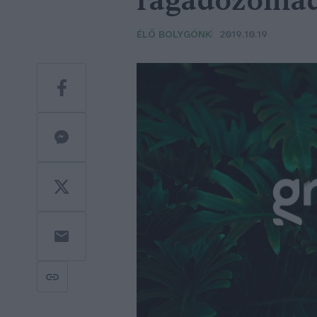
ragadozóma
ÉLŐ BOLYGÓNK
2019.10.19