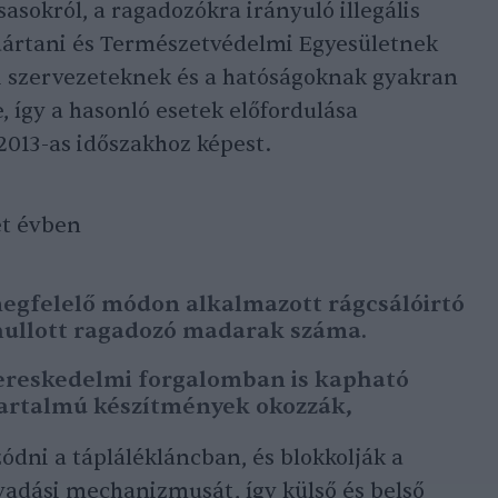
asokról, a ragadozókra irányuló illegális
dártani és Természetvédelmi Egyesületnek
 szervezeteknek és a hatóságoknak gyakran
e, így a hasonló esetek előfordulása
2013-as időszakhoz képest.
ét évben
gfelelő módon alkalmazott rágcsálóirtó
hullott ragadozó madarak száma.
ereskedelmi forgalomban is kapható
artalmú készítmények okozzák,
dni a táplálékláncban, és blokkolják a
vadási mechanizmusát, így külső és belső