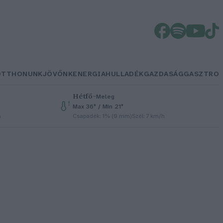
OTTHONUNK
JÖVŐNK
ENERGIA
HULLADÉK
GAZDASÁG
GASZTRO
Hétfő
–
Meleg
Max 36° / Min 21°
h
Csapadék: 1% (0 mm)
Szél: 7 km/h