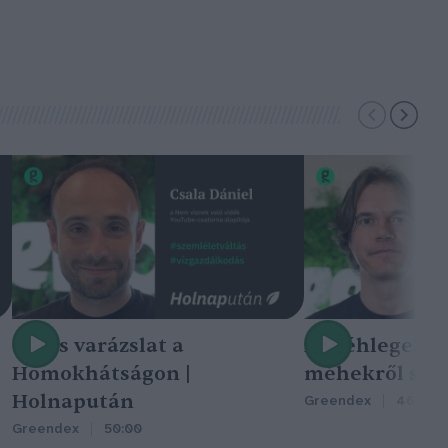
Nincs varázslat a
A méhlegelő 
Homokhátságon |
méhekről szól
Holnapután
Greendex
46:47
Greendex
50:00