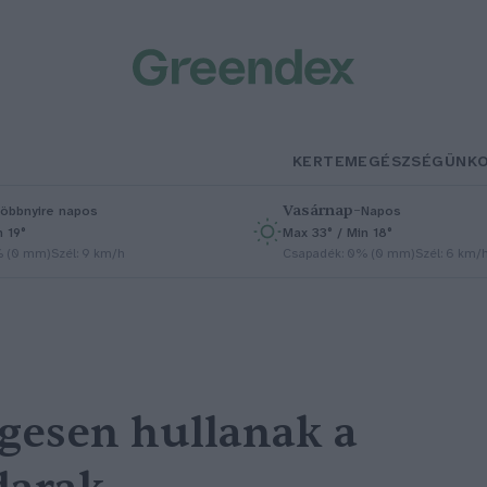
KERTEM
EGÉSZSÉGÜNK
Vasárnap
–
öbbnyire napos
Napos
n 19°
Max 33° / Min 18°
% (0 mm)
Szél: 9 km/h
Csapadék: 0% (0 mm)
Szél: 6 km/
gesen hullanak a