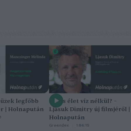
tüzek legfőbb
Nincs élet víz nélkül? –
r | Holnapután
Ljasuk Dimitry új filmjéről |
Holnapután
3
Greendex
1:04:15