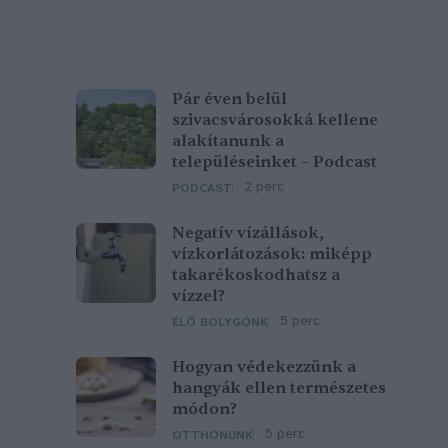
Pár éven belül
szivacsvárosokká kellene
alakítanunk a
településeinket – Podcast
2 perc
PODCAST
Negatív vízállások,
vízkorlátozások: miképp
takarékoskodhatsz a
vízzel?
5 perc
ÉLŐ BOLYGÓNK
Hogyan védekezzünk a
hangyák ellen természetes
módon?
5 perc
OTTHONUNK