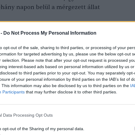
hány napon belül a mérgezett állat
 -
Do Not Process My Personal Information
rat szerint csak kis dózisban, lakossági
eltéren vagy zárt etetőállomásokon
to opt-out of the sale, sharing to third parties, or processing of your per
formation for targeted advertising by us, please use the below opt-out s
dók a gyakorlatban ezt sok esetben sajnos
r selection. Please note that after your opt-out request is processed y
agyobb mennyiségben és illegálisan
eing interest-based ads based on personal information utilized by us or
disclosed to third parties prior to your opt-out. You may separately opt-
 területeken, elsősorban a mezei pocok és a
losure of your personal information by third parties on the IAB’s list of
. This information may also be disclosed by us to third parties on the
IA
Participants
that may further disclose it to other third parties.
lő alkalmazása 2015-ben már komoly
kozott, 80 őz és 10 mezei nyúl
l Data Processing Opt Outs
ékés megyében. 2018 őszétől
en mérgezés következtében elpusztult
o opt-out of the Sharing of my personal data.
dett madarak száma.