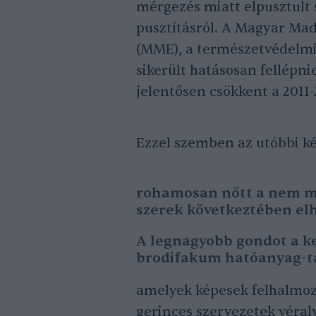
mérgezés miatt elpusztult s
pusztításról. A Magyar Ma
(MME), a természetvédelmi
sikerült hatásosan fellépni
jelentősen csökkent a 2011-
Ezzel szemben az utóbbi k
rohamosan nőtt a nem me
szerek következtében el
A legnagyobb gondot a k
brodifakum hatóanyag-t
amelyek képesek felhalmozó
gerinces szervezetek véral