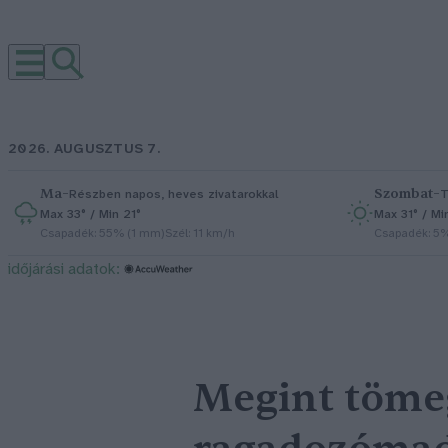
2026. AUGUSZTUS 7.
Ma
–
Szombat
–
Részben napos, heves zivatarokkal
T
Max 33° / Min 21°
Max 31° / Mi
Csapadék: 55% (1 mm)
Szél: 11 km/h
Csapadék: 5
időjárási adatok:
Megint töme