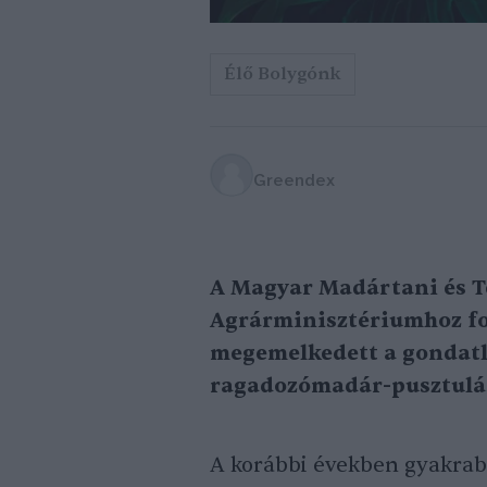
Élő Bolygónk
Greendex
A Magyar Madártani és T
Agrárminisztériumhoz for
megemelkedett a gondatla
ragadozómadár-pusztulá
A korábbi években gyakrab