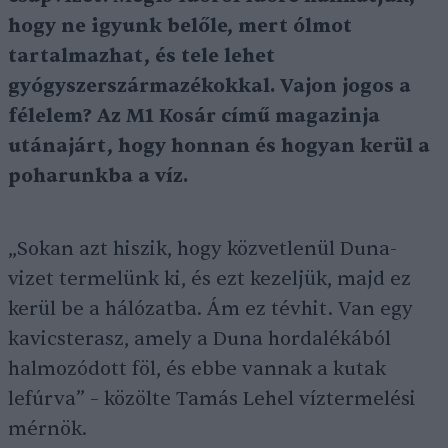
hogy ne igyunk belőle, mert ólmot
tartalmazhat, és tele lehet
gyógyszerszármazékokkal. Vajon jogos a
félelem? Az M1 Kosár című magazinja
utánajárt, hogy honnan és hogyan kerül a
poharunkba a víz.
„Sokan azt hiszik, hogy közvetlenül Duna-
vizet termelünk ki, és ezt kezeljük, majd ez
kerül be a hálózatba. Ám ez tévhit. Van egy
kavicsterasz, amely a Duna hordalékából
halmozódott föl, és ebbe vannak a kutak
lefúrva” – közölte Tamás Lehel víztermelési
mérnök.