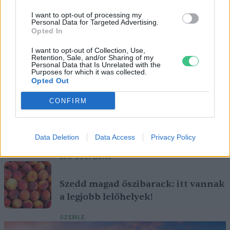
I want to opt-out of processing my
Personal Data for Targeted Advertising.
Opted In
I want to opt-out of Collection, Use,
Retention, Sale, and/or Sharing of my
Magyarország tele van gyönyörű növényekkel, így arborétumokkal
Personal Data that Is Unrelated with the
Purposes for which it was collected.
is. A jó idő beköszöntével érdemes minél többet felkeresni.
Opted Out
CONFIRM
Születésnapi programokkal várja a
hétvégén a közönséget a 160 éves
Fővárosi Állatkert
Data Deletion
Data Access
Privacy Policy
ÉLŐ BOLYGÓNK
Szedd magad őszibarack: itt vannak
a legjobb lelőhelyek!
SZEMLE