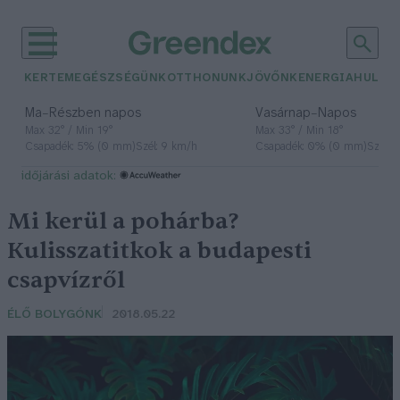
KERTEM
EGÉSZSÉGÜNK
OTTHONUNK
JÖVŐNK
ENERGIA
HULLA
–
–
Ma
Részben napos
Vasárnap
Napos
Max 32° / Min 19°
Max 33° / Min 18°
Csapadék: 5% (0 mm)
Szél: 9 km/h
Csapadék: 0% (0 mm)
Szél: 
időjárási adatok:
Mi kerül a pohárba?
Kulisszatitkok a budapesti
csapvízről
ÉLŐ BOLYGÓNK
2018.05.22