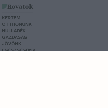
Rovatok
KERTEM
OTTHONUNK
HULLADÉK
GAZDASÁG
JÖVŐNK
EGÉSZSÉGÜNK
ENERGIA
GASZTRO
KÖZLEKEDÉS
Kiemelt témák
aszály ellen
egyél helyit
erdeink
fókuszban az egészségünk
globális megoldások
időjárás és éghajlat
így építkezz
jövőnkről