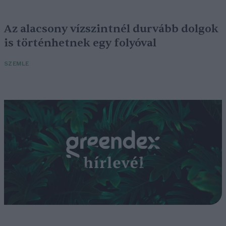
Az alacsony vízszintnél durvább dolgok
is történhetnek egy folyóval
SZEMLE