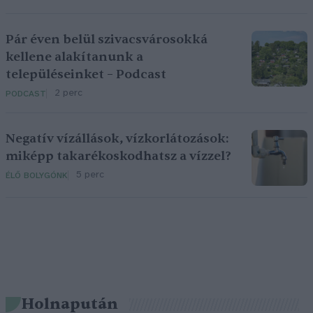
Pár éven belül szivacsvárosokká
kellene alakítanunk a
településeinket – Podcast
2 perc
PODCAST
Negatív vízállások, vízkorlátozások:
miképp takarékoskodhatsz a vízzel?
5 perc
ÉLŐ BOLYGÓNK
Holnapután