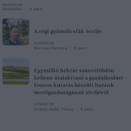
AGRÁRIUM
Greendex
4 perc
A régi gyümölcsfák őrzője
AGRÁRIUM
Börzsey Barbara
6 perc
Egymillió hektár szántóföldön
kellene átalakítani a gazdálkodást –
Fontos kutatás készült hazánk
mezőgazdaságának jövőjéről
AGRÁRIUM
Granát-Galló Tímea
6 perc