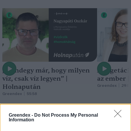
„Mindegy már, hogy milyen
A vegetáci
víz, csak víz legyen” |
az ember 
Holnapután
Greendex
29:5
Greendex
55:58
Greendex -
Do Not Process My Personal
Information