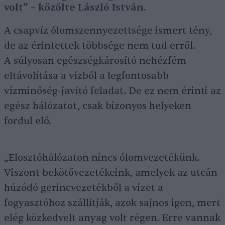
volt” – közölte László István.
A csapvíz ólomszennyezettsége ismert tény,
de az érintettek többsége nem tud erről.
A súlyosan egészségkárosító nehézfém
eltávolítása a vízből a legfontosabb
vízminőség-javító feladat. De ez nem érinti az
egész hálózatot, csak bizonyos helyeken
fordul elő.
„Elosztóhálózaton nincs ólomvezetékünk.
Viszont bekötővezetékeink, amelyek az utcán
húzódó gerincvezetékből a vizet a
fogyasztóhoz szállítják, azok sajnos igen, mert
elég közkedvelt anyag volt régen. Erre vannak