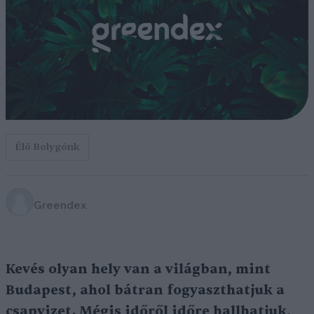
Élő Bolygónk
Greendex
Kevés olyan hely van a világban, mint
Budapest, ahol bátran fogyaszthatjuk a
csapvizet. Mégis időről időre hallhatjuk,