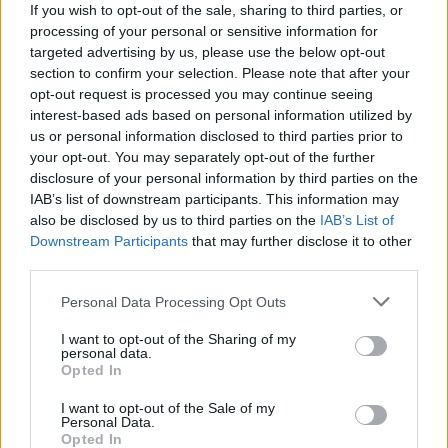
Nem csak növényrajongóknak!
If you wish to opt-out of the sale, sharing to third parties, or
processing of your personal or sensitive information for
– 8 arborétum, amelyet
targeted advertising by us, please use the below opt-out
érdemes meglátogatni
section to confirm your selection. Please note that after your
opt-out request is processed you may continue seeing
Granát-Galló Tímea
5 perc
ÉLŐ BOLYGÓNK
interest-based ads based on personal information utilized by
us or personal information disclosed to third parties prior to
your opt-out. You may separately opt-out of the further
disclosure of your personal information by third parties on the
IAB’s list of downstream participants. This information may
also be disclosed by us to third parties on the
IAB’s List of
Downstream Participants
that may further disclose it to other
third parties.
Personal Data Processing Opt Outs
I want to opt-out of the Sharing of my
personal data.
Opted In
I want to opt-out of the Sale of my
Personal Data.
Opted In