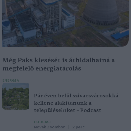
Még Paks kiesését is áthidalhatná a
megfelelő energiatárolás
ENERGIA
Pár éven belül szivacsvárosokká
kellene alakítanunk a
településeinket – Podcast
PODCAST
Novák Zsombor
2 perc