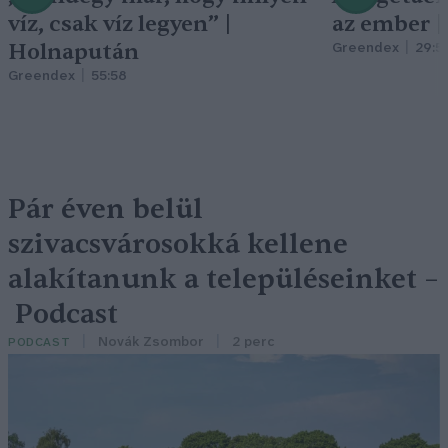
víz, csak víz legyen” |
az ember 
Holnapután
Greendex
29:5
Greendex
55:58
Pár éven belül
szivacsvárosokká kellene
alakítanunk a településeinket –
Podcast
Novák Zsombor
2 perc
PODCAST