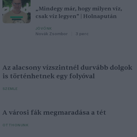
„Mindegy már, hogy milyen víz,
csak víz legyen” | Holnapután
JÖVŐNK
Novák Zsombor
3 perc
Az alacsony vízszintnél durvább dolgok
is történhetnek egy folyóval
SZEMLE
A városi fák megmaradása a tét
OTTHONUNK