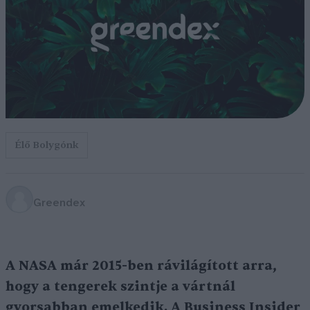
Élő Bolygónk
Greendex
A NASA már 2015-ben rávilágított arra,
hogy a tengerek szintje a vártnál
gyorsabban emelkedik. A Business Insider