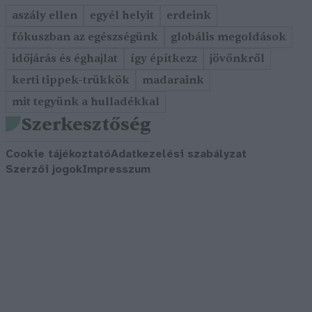
aszály ellen
egyél helyit
erdeink
fókuszban az egészségünk
globális megoldások
időjárás és éghajlat
így építkezz
jövőnkről
kerti tippek-trükkök
madaraink
mit tegyünk a hulladékkal
Szerkesztőség
Cookie tájékoztató
Adatkezelési szabályzat
Szerzői jogok
Impresszum