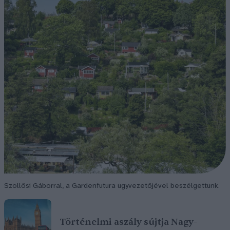
Szöllősi Gáborral, a Gardenfutura ügyvezetőjével beszélgettünk.
Történelmi aszály sújtja Nagy-