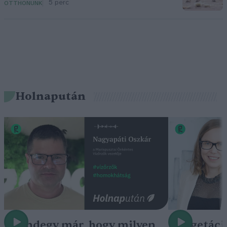
5 perc
OTTHONUNK
Holnapután
„Mindegy már, hogy milyen
A vegetáci