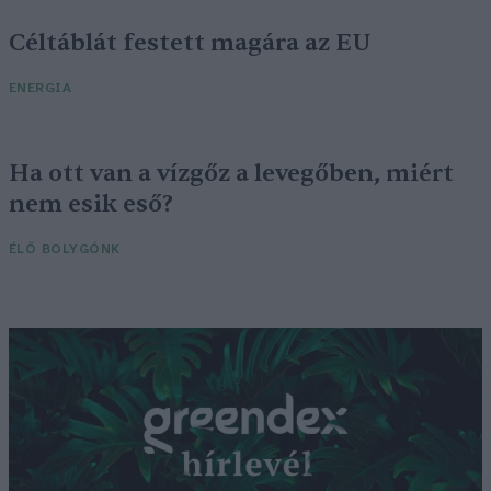
Céltáblát festett magára az EU
ENERGIA
Ha ott van a vízgőz a levegőben, miért
nem esik eső?
ÉLŐ BOLYGÓNK