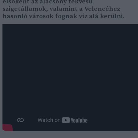
elsőként az alacsony fekvésű
szigetállamok, valamint a Velencéhez
hasonló városok fognak víz alá kerülni.