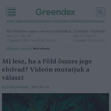
KERTEM
EGÉSZSÉGÜNK
OTTHONUNK
JÖVŐNK
ENERGIA
HULLA
–
–
Ma
Részben napos, heves zivatarokkal
Szombat
Többnyire n
Max 33° / Min 21°
Max 31° / Min 19°
Csapadék: 55% (1 mm)
Szél: 11 km/h
Csapadék: 5% (0 mm)
Szél:
időjárási adatok:
Mi lesz, ha a Föld összes jege
elolvad? Videón mutatjuk a
választ
ÉLŐ BOLYGÓNK
2019.04.26