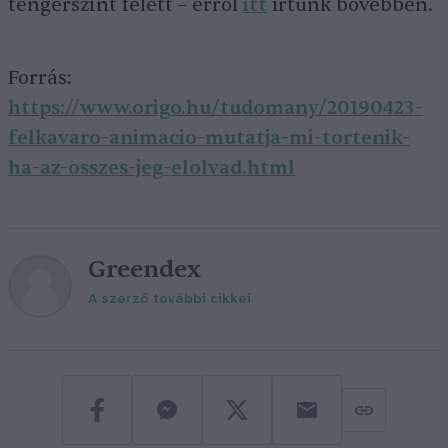
tengerszint felett – erről
itt
írtunk bővebben.
Forrás:
https://www.origo.hu/tudomany/20190423-
felkavaro-animacio-mutatja-mi-tortenik-
ha-az-osszes-jeg-elolvad.html
Greendex
A szerző további cikkei