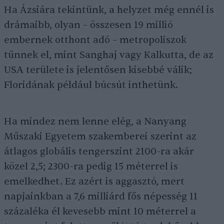
Ha Ázsiára tekintünk, a helyzet még ennél is
drámaibb, olyan – összesen 19 millió
embernek otthont adó – metropoliszok
tűnnek el, mint Sanghaj vagy Kalkutta, de az
USA területe is jelentősen kisebbé válik;
Floridának például búcsút inthetünk.
Ha mindez nem lenne elég, a Nanyang
Műszaki Egyetem szakemberei szerint az
átlagos globális tengerszint 2100-ra akár
közel 2,5; 2300-ra pedig 15 méterrel is
emelkedhet. Ez azért is aggasztó, mert
napjainkban a 7,6 milliárd fős népesség 11
százaléka él kevesebb mint 10 méterrel a