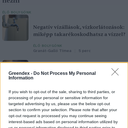
nézni
ÉLŐ BOLYGÓNK
Negatív vízállások, vízkorlátozások:
miképp takarékoskodhatsz a vízzel?
ÉLŐ BOLYGÓNK
Granát-Galló Tímea
5 perc
Hogyan védekezzünk a hangyák
Greendex -
Do Not Process My Personal
Information
ellen természetes módon?
OTTHONUNK
If you wish to opt-out of the sale, sharing to third parties, or
Börzsey Barbara
5 perc
processing of your personal or sensitive information for
targeted advertising by us, please use the below opt-out
section to confirm your selection. Please note that after your
opt-out request is processed you may continue seeing
Nyersanyag, amit millió tonna szám
interest-based ads based on personal information utilized by
pazarolunk el, holott több fronton
us or personal information disclosed to third parties prior to