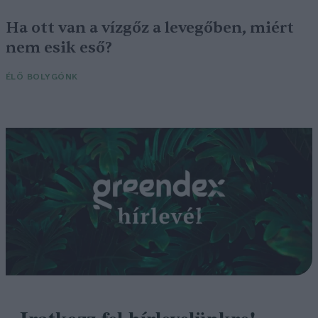
Ha ott van a vízgőz a levegőben, miért
nem esik eső?
ÉLŐ BOLYGÓNK
Iratkozz fel hírlevelünkre!