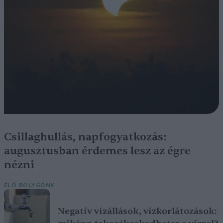
Csillaghullás, napfogyatkozás:
augusztusban érdemes lesz az égre
nézni
ÉLŐ BOLYGÓNK
Negatív vízállások, vízkorlátozások: