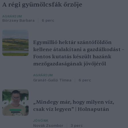
A régi gyümölcsfák őrzője
AGRÁRIUM
Börzsey Barbara
6 perc
Egymillió hektár szántóföldön
kellene átalakítani a gazdálkodást –
Fontos kutatás készült hazánk
mezőgazdaságának jövőjéről
AGRÁRIUM
Granát-Galló Tímea
6 perc
„Mindegy már, hogy milyen víz,
csak víz legyen” | Holnapután
JÖVŐNK
Novák Zsombor
3 perc