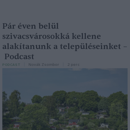
Pár éven belül
szivacsvárosokká kellene
alakítanunk a településeinket –
Podcast
Novák Zsombor
2 perc
PODCAST