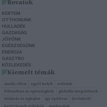
Rovatok
KERTEM
OTTHONUNK
HULLADÉK
GAZDASÁG
JÖVŐNK
EGÉSZSÉGÜNK
ENERGIA
GASZTRO
KÖZLEKEDÉS
Kiemelt témák
aszály ellen
egyél helyit
erdeink
fókuszban az egészségünk
globális megoldások
időjárás és éghajlat
így építkezz
jövőnkről
kerti tippek-trükkök
madaraink