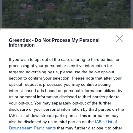
Greendex -
Do Not Process My Personal
Information
If you wish to opt-out of the sale, sharing to third parties, or
processing of your personal or sensitive information for
targeted advertising by us, please use the below opt-out
Szöllősi Gáborral, a Gardenfutura ügyvezetőjével beszélgettünk.
section to confirm your selection. Please note that after your
opt-out request is processed you may continue seeing
interest-based ads based on personal information utilized by
Történelmi aszály sújtja Nagy-
us or personal information disclosed to third parties prior to
Britanniát is
your opt-out. You may separately opt-out of the further
disclosure of your personal information by third parties on the
SZEMLE
IAB’s list of downstream participants. This information may
also be disclosed by us to third parties on the
IAB’s List of
Elképesztő felvétel mutatja meg,
Downstream Participants
that may further disclose it to other