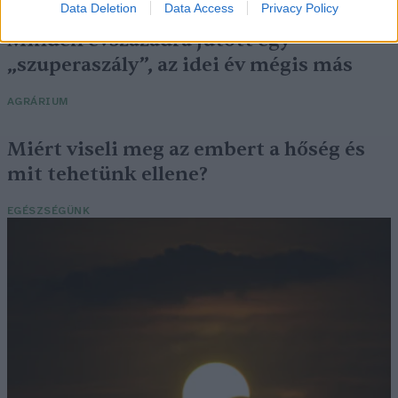
Data Deletion
Data Access
Privacy Policy
Minden évszázadra jutott egy
„szuperaszály”, az idei év mégis más
AGRÁRIUM
Miért viseli meg az embert a hőség és
mit tehetünk ellene?
EGÉSZSÉGÜNK