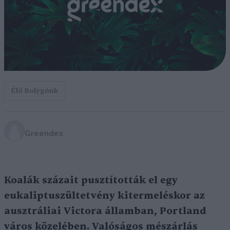
Élő Bolygónk
Greendex
Koalák százait pusztították el egy
eukaliptuszültetvény kitermeléskor az
ausztráliai Victora államban, Portland
város közelében. Valóságos mészárlás