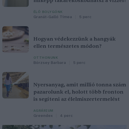
miképp takarékoskodhatsz a vízzel?
ÉLŐ BOLYGÓNK
Granát-Galló Tímea
5 perc
Hogyan védekezzünk a hangyák
ellen természetes módon?
OTTHONUNK
Börzsey Barbara
5 perc
Nyersanyag, amit millió tonna szám
pazarolunk el, holott több fronton
is segíteni az élelmiszertermelést
AGRÁRIUM
Greendex
4 perc