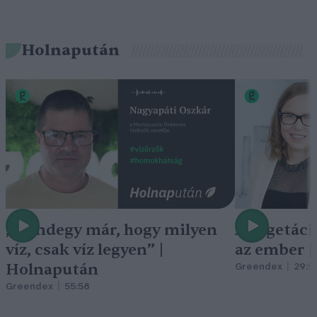
Holnapután
„Mindegy már, hogy milyen
A vegetáci
víz, csak víz legyen” |
az ember 
Holnapután
Greendex
29:5
Greendex
55:58