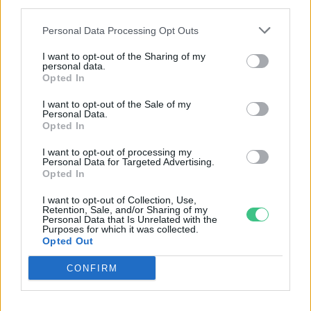
third parties.
mekkora a különbség az áradó és a
kiszáradó Duna között
Personal Data Processing Opt Outs
ÉLŐ BOLYGÓNK
I want to opt-out of the Sharing of my
personal data.
Opted In
I want to opt-out of the Sale of my
Personal Data.
Opted In
I want to opt-out of processing my
Personal Data for Targeted Advertising.
Opted In
I want to opt-out of Collection, Use,
Retention, Sale, and/or Sharing of my
Personal Data that Is Unrelated with the
Purposes for which it was collected.
Opted Out
Még Paks kiesését is áthidalhatná a
CONFIRM
megfelelő energiatárolás
ENERGIA