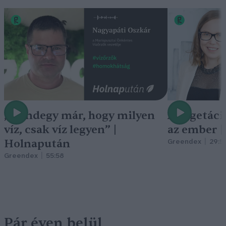
„Mindegy már, hogy milyen
A vegetáci
víz, csak víz legyen” |
az ember 
Holnapután
Greendex
29:5
Greendex
55:58
Pár éven belül