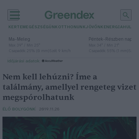
KERTEM
EGÉSZSÉGÜNK
OTTHONUNK
JÖVŐNK
ENERGIA
HULLA
–
–
Ma
Meleg
Péntek
Részben napos, 
Max 39° / Min 25°
Max 34° / Min 21°
Csapadék: 25% (0 mm)
Szél: 9 km/h
Csapadék: 55% (1 mm)
Szél: 
időjárási adatok:
Nem kell lehúzni? Íme a
találmány, amellyel rengeteg vizet
megspórolhatunk
ÉLŐ BOLYGÓNK
2019.11.26