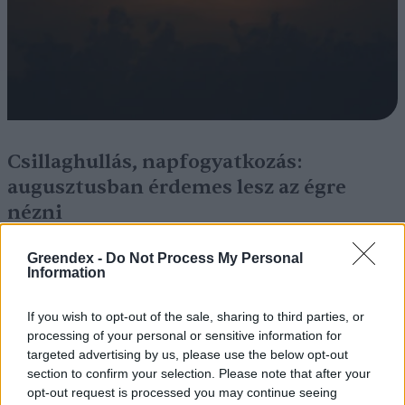
Csillaghullás, napfogyatkozás:
augusztusban érdemes lesz az égre
nézni
ÉLŐ BOLYGÓNK
Greendex -
Do Not Process My Personal
Information
Negatív vízállások, vízkorlátozások:
miképp takarékoskodhatsz a vízzel?
If you wish to opt-out of the sale, sharing to third parties, or
processing of your personal or sensitive information for
targeted advertising by us, please use the below opt-out
ÉLŐ BOLYGÓNK
Granát-Galló Tímea
5 perc
section to confirm your selection. Please note that after your
opt-out request is processed you may continue seeing