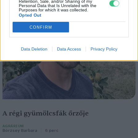
Retention, Sale, and/or Sharing of my
Personal Data that Is Unrelated with the
Purposes for which it was collected.
Opted Out
CONFIRM
Data Deletion
Data Access
Privacy Policy
A régi gyümölcsfák őrzője
AGRÁRIUM
Börzsey Barbara
6 perc