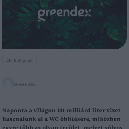
Élő Bolygónk
Greendex
Naponta a világon 141 milliárd liter vizet
használunk el a WC öblítésére, miközben
egyre több az olyan terület, melyet súlyos