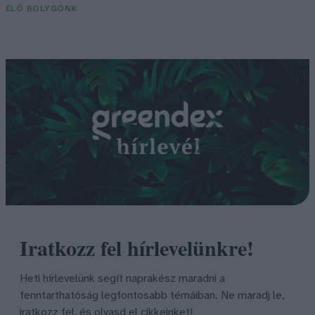
ÉLŐ BOLYGÓNK
Iratkozz fel hírlevelünkre!
Heti hírlevelünk segít naprakész maradni a
fenntarthatóság legfontosabb témáiban. Ne maradj le,
iratkozz fel, és olvasd el cikkeinket!