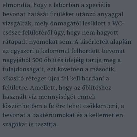
elmondta, hogy a laborban a speciális
bevonat hatását ürüléket utánzó anyaggal
vizsgálták, mely önmagától lesiklott a WC-
csésze felületéről úgy, hogy nem hagyott
rátapadt nyomokat sem. A kísérletek alapján
az egyszeri alkalommal felhordott bevonat
nagyjából 500 öblítés idejéig tartja meg a
tulajdonságait, ezt követően a második,
síkosító réteget újra fel kell hordani a
felületre. Amellett, hogy az öblítéshez
használt víz mennyiségét ennek
köszönhetően a felére lehet csökkenteni, a
bevonat a baktériumokat és a kellemetlen
szagokat is taszítja.