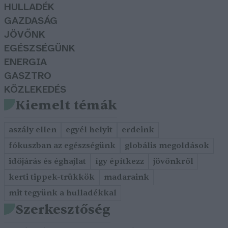
HULLADÉK
GAZDASÁG
JÖVŐNK
EGÉSZSÉGÜNK
ENERGIA
GASZTRO
KÖZLEKEDÉS
Kiemelt témák
aszály ellen
egyél helyit
erdeink
fókuszban az egészségünk
globális megoldások
időjárás és éghajlat
így építkezz
jövőnkről
kerti tippek-trükkök
madaraink
mit tegyünk a hulladékkal
Szerkesztőség