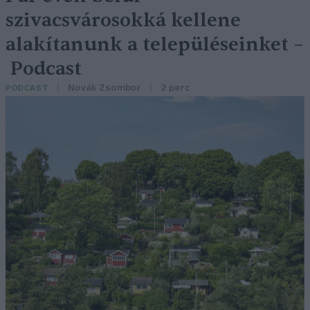
szivacsvárosokká kellene
alakítanunk a településeinket –
Podcast
Novák Zsombor
2 perc
PODCAST