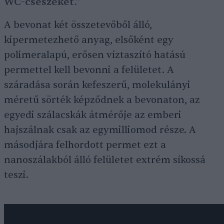
WC-csészéket.”
A bevonat két összetevőből álló,
kipermetezhető anyag, elsőként egy
polimeralapú, erősen víztaszító hatású
permettel kell bevonni a felületet. A
száradása során kefeszerű, molekulányi
méretű sörték képződnek a bevonaton, az
egyedi szálacskák átmérője az emberi
hajszálnak csak az egymilliomod része. A
másodjára felhordott permet ezt a
nanoszálakból álló felületet extrém síkossá
teszi.