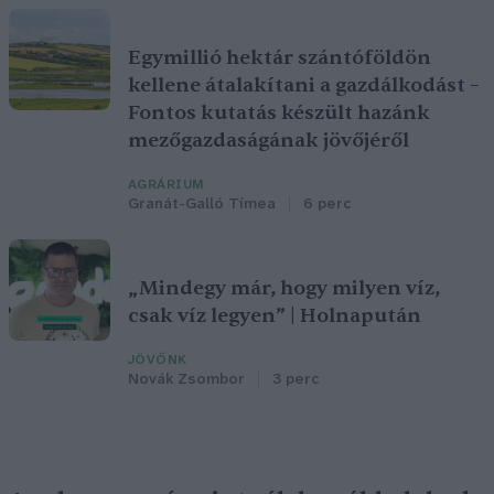
Egymillió hektár szántóföldön
kellene átalakítani a gazdálkodást –
Fontos kutatás készült hazánk
mezőgazdaságának jövőjéről
AGRÁRIUM
Granát-Galló Tímea
6 perc
„Mindegy már, hogy milyen víz,
csak víz legyen” | Holnapután
JÖVŐNK
Novák Zsombor
3 perc