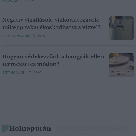
2 perc
PODCAST
Negatív vízállások, vízkorlátozások:
miképp takarékoskodhatsz a vízzel?
5 perc
ÉLŐ BOLYGÓNK
Hogyan védekezzünk a hangyák ellen
természetes módon?
5 perc
OTTHONUNK
Holnapután