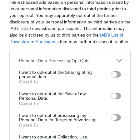
interest-based ads based on personal information utilized by
us or personal information disclosed to third parties prior to
Hogyan védekezzünk a hangyák
your opt-out. You may separately opt-out of the further
ellen természetes módon?
disclosure of your personal information by third parties on the
IAB’s list of downstream participants. This information may
OTTHONUNK
also be disclosed by us to third parties on the
IAB’s List of
Börzsey Barbara
5 perc
Downstream Participants
that may further disclose it to other
third parties.
Personal Data Processing Opt Outs
Nyersanyag, amit millió tonna szám
pazarolunk el, holott több fronton
I want to opt-out of the Sharing of my
is segíteni az élelmiszertermelést
personal data.
Opted In
AGRÁRIUM
I want to opt-out of the Sale of my
Greendex
4 perc
Personal Data.
Opted In
I want to opt-out of processing my
Personal Data for Targeted Advertising.
Opted In
I want to opt-out of Collection, Use,