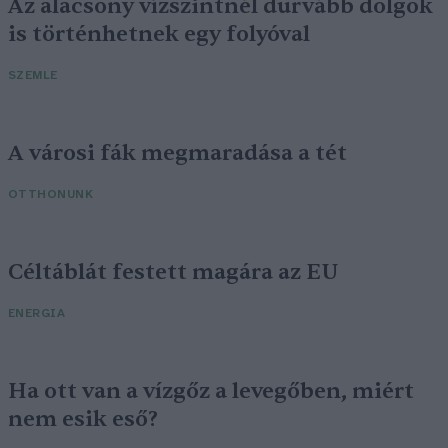
Az alacsony vízszintnél durvább dolgok
is történhetnek egy folyóval
SZEMLE
A városi fák megmaradása a tét
OTTHONUNK
Céltáblát festett magára az EU
ENERGIA
Ha ott van a vízgőz a levegőben, miért
nem esik eső?