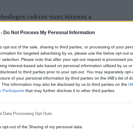
elesleges cukros vizet kitenni a
rt és virágport fogyasztanak a
 helyett inkább ültessünk növényeket”
 -
Do Not Process My Personal Information
hitre. Hozzátette: Tavasszal a méheknek
to opt-out of the sale, sharing to third parties, or processing of your per
a cukros vizet pedig meg sem találja a
formation for targeted advertising by us, please use the below opt-out s
r selection. Please note that after your opt-out request is processed y
szetes tápláléklelőhelyet.
eing interest-based ads based on personal information utilized by us or
disclosed to third parties prior to your opt-out. You may separately opt-
losure of your personal information by third parties on the IAB’s list of
u/belfold/2019/04/22/oriasi-butasag-terjed-
. This information may also be disclosed by us to third parties on the
IA
Participants
that may further disclose it to other third parties.
l Data Processing Opt Outs
o opt-out of the Sharing of my personal data.