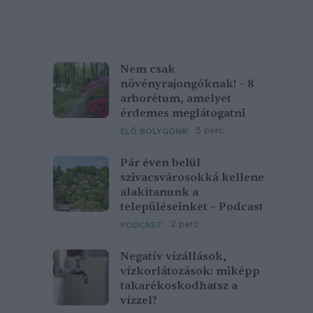
Nem csak
növényrajongóknak! – 8
arborétum, amelyet
érdemes meglátogatni
5 perc
ÉLŐ BOLYGÓNK
Pár éven belül
szivacsvárosokká kellene
alakítanunk a
településeinket – Podcast
2 perc
PODCAST
Negatív vízállások,
vízkorlátozások: miképp
takarékoskodhatsz a
vízzel?