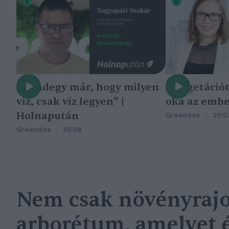
„Mindegy már, hogy milyen
A vegetáció
víz, csak víz legyen” |
oka az embe
Holnapután
Greendex
29:5
Greendex
55:58
Nem csak növényrajo
arborétum, amelyet