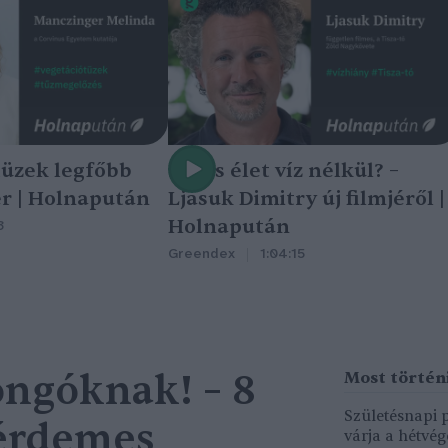
tüzek legfőbb
Nincs élet víz nélkül? –
r | Holnapután
Ljasuk Dimitry új filmjéről |
Holnapután
3
Greendex
1:04:15
ngóknak! – 8
Születésnapi
 érdemes
várja a hétvé