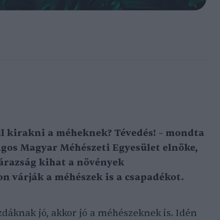
ll kirakni a méheknek? Tévedés! – mondta
gos Magyar Méhészeti Egyesület elnöke,
zárazság kihat a növények
n várják a méhészek is a csapadékot.
áknak jó, akkor jó a méhészeknek is. Idén