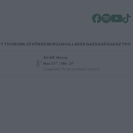
OTTHONUNK
JÖVŐNK
ENERGIA
HULLADÉK
GAZDASÁG
GASZTRO
Kedd
–
Meleg
Max 37° / Min 21°
Csapadék: 1% (0 mm)
Szél: 13 km/h