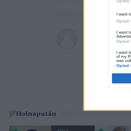
Opted 
I want t
Opted 
I want 
Greendex
Advertis
Opted 
A szerző további cikk
I want t
of my P
was col
Opted 
Holnapután