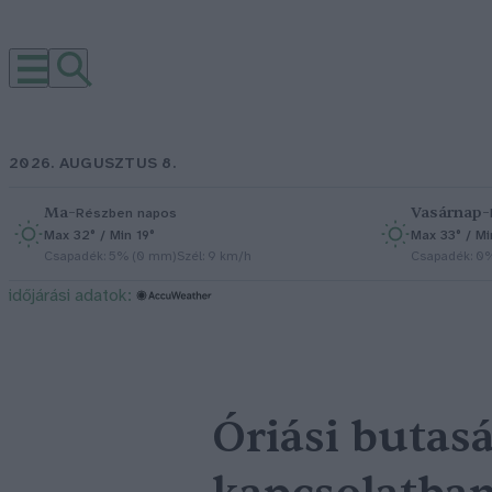
2026. AUGUSZTUS 8.
Ma
–
Vasárnap
–
Részben napos
Max 32° / Min 19°
Max 33° / Mi
Csapadék: 5% (0 mm)
Szél: 9 km/h
Csapadék: 0
időjárási adatok:
Óriási butas