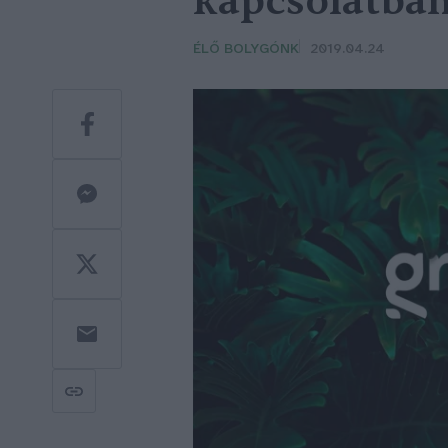
kapcsolatba
ÉLŐ BOLYGÓNK
2019.04.24