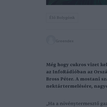
Élő Bolygónk
Greendex
Még hogy cukros vizet ke
az InfoRádióban az Orszá
Bross Péter. A mostani s
nektártermelésére, nagyo
„Ha a növénytermesztő gazd