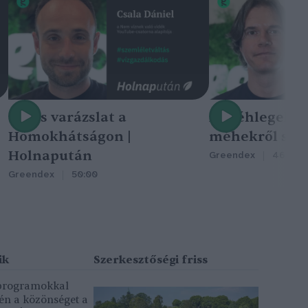
Nincs varázslat a
A méhlegelő 
Homokhátságon |
méhekről szól
Holnapután
Greendex
46:47
Greendex
50:00
 programokkal
gén a közönséget a