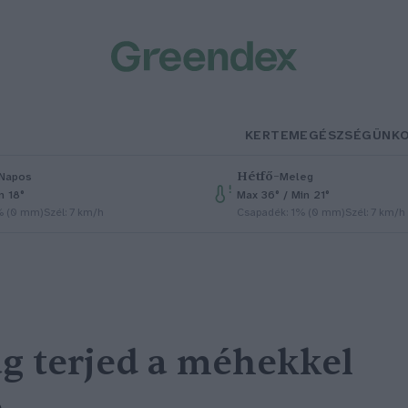
KERTEM
EGÉSZSÉGÜNK
Hétfő
–
Napos
Meleg
n 18°
Max 36° / Min 21°
% (0 mm)
Szél: 7 km/h
Csapadék: 1% (0 mm)
Szél: 7 km/h
ág terjed a méhekkel