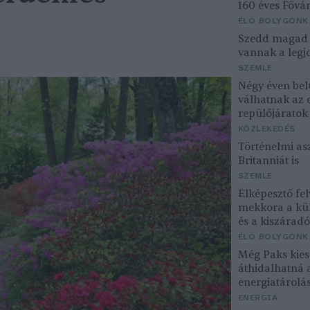
160 éves Fővár
ÉLŐ BOLYGÓNK
Szedd magad ő
vannak a legjo
SZEMLE
Négy éven bel
válhatnak az 
repülőjárato
KÖZLEKEDÉS
Történelmi asz
Britanniát is
SZEMLE
Elképesztő fel
mekkora a kü
és a kiszárad
ÉLŐ BOLYGÓNK
Még Paks kiesé
áthidalhatná 
energiatárolá
ENERGIA