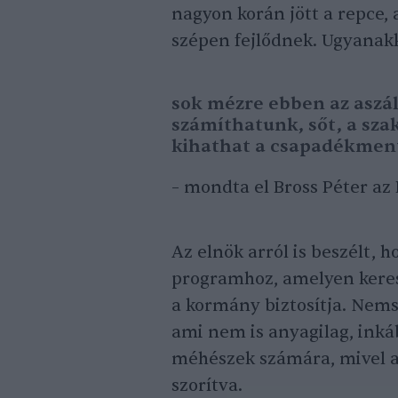
nagyon korán jött a repce
szépen fejlődnek. Ugyanakko
sok mézre ebben az aszá
számíthatunk, sőt, a sza
kihathat a csapadékment
– mondta el Bross Péter az
Az elnök arról is beszélt, 
programhoz, amelyen keres
a kormány biztosítja. Nem
ami nem is anyagilag, inká
méhészek számára, mivel 
szorítva.