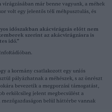
, a virágzásában már benne vagyunk, a méhek
r volt egy jelentős téli méhpusztulás, és
lyos időszakban akácvirágzás előtt nem
kemberek szerint az akácvirágzásra is
es idő.”
 InfoRádióban.
hogy a kormány csatlakozott egy uniós
ztül pályázhatnak a méhészek, s az önrészt
sokára bevezetik a megporzási támogatást,
bb erkölcsileg jelent megbecsülést a
a mezőgazdaságon belül háttérbe vannak