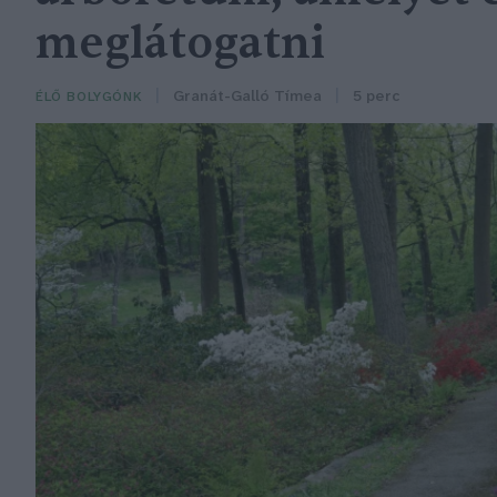
meglátogatni
Granát-Galló Tímea
5 perc
ÉLŐ BOLYGÓNK