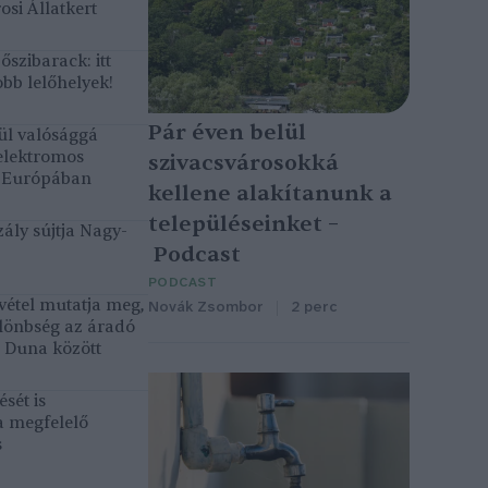
osi Állatkert
szibarack: itt
bb lelőhelyek!
Pár éven belül
ül valósággá
elektromos
szivacsvárosokká
k Európában
kellene alakítanunk a
településeinket –
ály sújtja Nagy-
Podcast
PODCAST
vétel mutatja meg,
Novák Zsombor
2 perc
lönbség az áradó
ó Duna között
sét is
a megfelelő
s