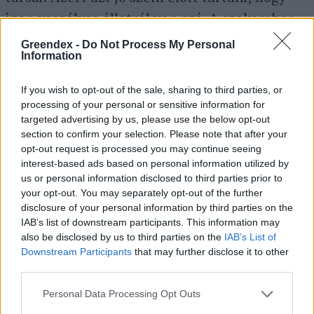
igen veszélyes állatról van szó. A szakember
saját állatai, a karakál és a szervál közepesen
Greendex -
Do Not Process My Personal
Information
veszélyes állatoknak számítanak, de akár
ezek is tudnak komoly sérüléseket okozni.
If you wish to opt-out of the sale, sharing to third parties, or
processing of your personal or sensitive information for
targeted advertising by us, please use the below opt-out
section to confirm your selection. Please note that after your
opt-out request is processed you may continue seeing
interest-based ads based on personal information utilized by
us or personal information disclosed to third parties prior to
your opt-out. You may separately opt-out of the further
disclosure of your personal information by third parties on the
IAB’s list of downstream participants. This information may
also be disclosed by us to third parties on the
IAB’s List of
Downstream Participants
that may further disclose it to other
third parties.
Egy kifejlett karakál már akár komolyabb sérüléseket is
képes okozni az embernek
Personal Data Processing Opt Outs