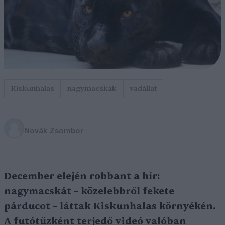
Kiskunhalas
nagymacskák
vadállat
Novák Zsombor
December elején robbant a hír:
nagymacskát – közelebbről fekete
párducot – láttak Kiskunhalas környékén.
A futótűzként terjedő videó valóban