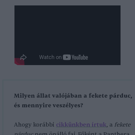
Milyen állat valójában a fekete párduc,
és mennyire veszélyes?
Ahogy korábbi
cikkünkben írtuk
, a
fekete
párduc
nem önálló faj. Főként a Panthera