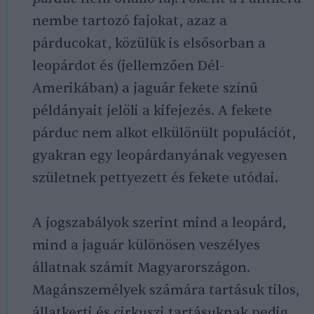
nembe tartozó fajokat, azaz a
párducokat, közülük is elsősorban a
leopárdot és (jellemzően Dél-
Amerikában) a jaguár fekete színű
példányait jelöli a kifejezés. A fekete
párduc nem alkot elkülönült populációt,
gyakran egy leopárdanyának vegyesen
születnek pettyezett és fekete utódai.
A jogszabályok szerint mind a leopárd,
mind a jaguár különösen veszélyes
állatnak számít Magyarországon.
Magánszemélyek számára tartásuk tilos,
állatkerti és cirkuszi tartásuknak pedig