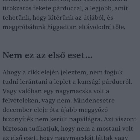
titokzatos fekete párduccal, a legjobb, amit
tehetünk, hogy kitérünk az útjából, és
megpróbálunk higgadtan eltávolodni tőle.
Nem ez az első eset…
Ahogy a cikk elején jeleztem, nem fogjuk
tudni lerántani a leplet a kunsági párducról.
Vagy valóban egy nagymacska volt a
felvételeken, vagy nem. Mindenesetre
december eleje óta újabb meggyőző
bizonyíték nem került napvilágra. Azt viszont
biztosan tudhatjuk, hogy nem a mostani volt
az első eset, hogy nagymacskát láttak vagy