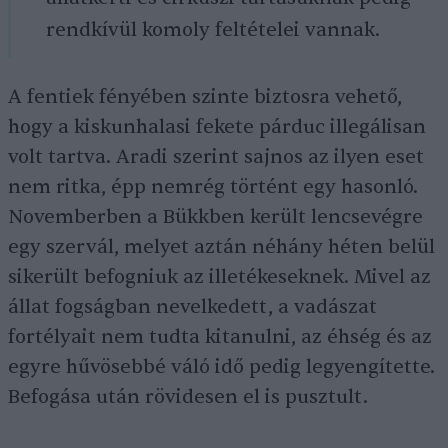
rendkívül komoly feltételei vannak.
A fentiek fényében szinte biztosra vehető,
hogy a kiskunhalasi fekete párduc illegálisan
volt tartva. Aradi szerint sajnos az ilyen eset
nem ritka, épp nemrég történt egy hasonló.
Novemberben a Bükkben került lencsevégre
egy szervál, melyet aztán néhány héten belül
sikerült befogniuk az illetékeseknek. Mivel az
állat fogságban nevelkedett, a vadászat
fortélyait nem tudta kitanulni, az éhség és az
egyre hűvösebbé váló idő pedig legyengítette.
Befogása után rövidesen el is pusztult.