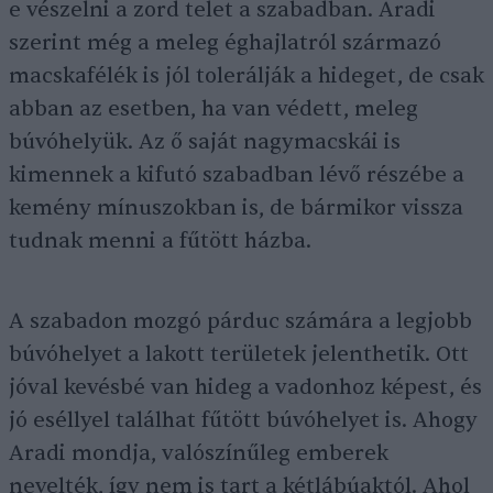
e vészelni a zord telet a szabadban. Aradi
szerint még a meleg éghajlatról származó
macskafélék is jól tolerálják a hideget, de csak
abban az esetben, ha van védett, meleg
búvóhelyük. Az ő saját nagymacskái is
kimennek a kifutó szabadban lévő részébe a
kemény mínuszokban is, de bármikor vissza
tudnak menni a fűtött házba.
A szabadon mozgó párduc számára a legjobb
búvóhelyet a lakott területek jelenthetik. Ott
jóval kevésbé van hideg a vadonhoz képest, és
jó eséllyel találhat fűtött búvóhelyet is. Ahogy
Aradi mondja, valószínűleg emberek
nevelték, így nem is tart a kétlábúaktól. Ahol