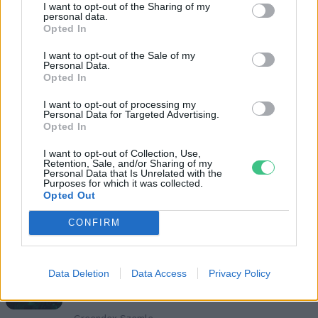
A macskatartó azt meséli, hogy amikor
I want to opt-out of the Sharing of my
personal data.
bemegy a karakál kifutójába, az állat pedig
Opted In
játékból átöleli a lábát, akkor egyedül nem is
I want to opt-out of the Sale of my
tudja lefejteni magáról, pedig ennek az
Personal Data.
Opted In
állatnak a súlya még egy nagyobb testű
I want to opt-out of processing my
kutyáét sem éri el. Ehhez képest egy kifejlett
Personal Data for Targeted Advertising.
Opted In
leopárd közel 100, egy jaguár pedig akár 150
kilós is lehet.
I want to opt-out of Collection, Use,
Retention, Sale, and/or Sharing of my
Personal Data that Is Unrelated with the
Purposes for which it was collected.
Opted Out
Cikkajánló
CONFIRM
A jaguár prédájává vált ocelot
újabb bizonyítéka az
Data Deletion
Data Access
Privacy Policy
éghajlatváltozás drámai
hatásainak – videó