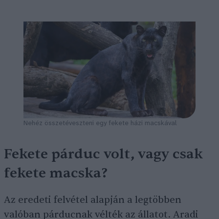
Nehéz összetéveszteni egy fekete házi macskával
Fekete párduc volt, vagy csak
fekete macska?
Az eredeti felvétel alapján a legtöbben
valóban párducnak vélték az állatot. Aradi