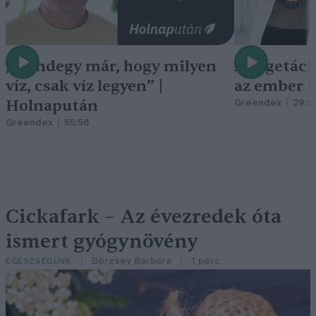
„Mindegy már, hogy milyen
A vegetáci
víz, csak víz legyen” |
az ember 
Holnapután
Greendex
29:5
Greendex
55:58
Cickafark – Az évezredek óta
ismert gyógynövény
Börzsey Barbara
1 perc
EGÉSZSÉGÜNK