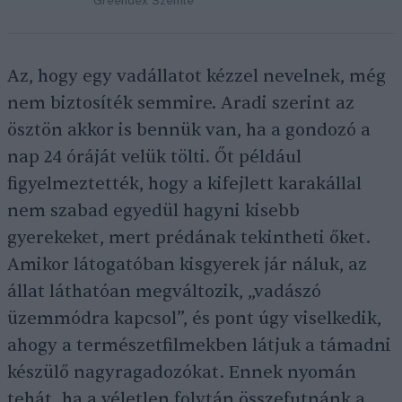
Greendex Szemle
Az, hogy egy vadállatot kézzel nevelnek, még
nem biztosíték semmire. Aradi szerint az
ösztön akkor is bennük van, ha a gondozó a
nap 24 óráját velük tölti. Őt például
figyelmeztették, hogy a kifejlett karakállal
nem szabad egyedül hagyni kisebb
gyerekeket, mert prédának tekintheti őket.
Amikor látogatóban kisgyerek jár náluk, az
állat láthatóan megváltozik, „vadászó
üzemmódra kapcsol”, és pont úgy viselkedik,
ahogy a természetfilmekben látjuk a támadni
készülő nagyragadozókat. Ennek nyomán
tehát, ha a véletlen folytán összefutnánk a