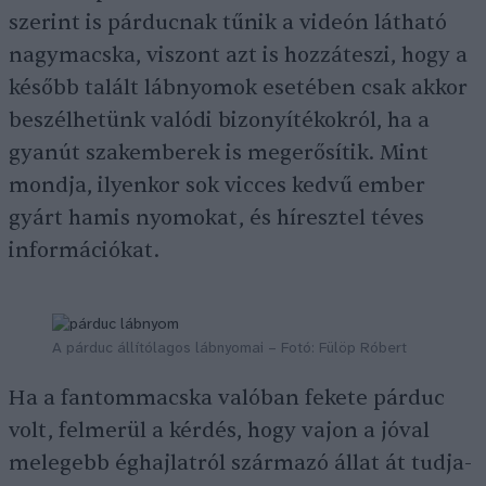
szerint is párducnak tűnik a videón látható
nagymacska, viszont azt is hozzáteszi, hogy a
később talált lábnyomok esetében csak akkor
beszélhetünk valódi bizonyítékokról, ha a
gyanút szakemberek is megerősítik. Mint
mondja, ilyenkor sok vicces kedvű ember
gyárt hamis nyomokat, és híresztel téves
információkat.
A párduc állítólagos lábnyomai – Fotó: Fülöp Róbert
Ha a fantommacska valóban fekete párduc
volt, felmerül a kérdés, hogy vajon a jóval
melegebb éghajlatról származó állat át tudja-