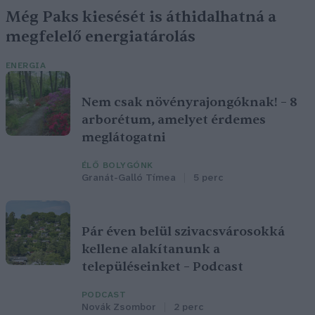
Még Paks kiesését is áthidalhatná a
megfelelő energiatárolás
ENERGIA
Nem csak növényrajongóknak! – 8
arborétum, amelyet érdemes
meglátogatni
ÉLŐ BOLYGÓNK
Granát-Galló Tímea
5 perc
Pár éven belül szivacsvárosokká
kellene alakítanunk a
településeinket – Podcast
PODCAST
Novák Zsombor
2 perc