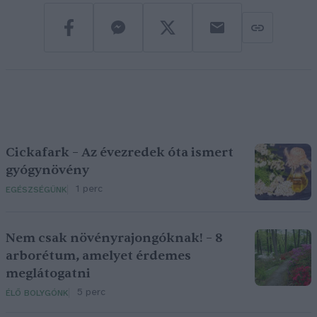
Cickafark – Az évezredek óta ismert
gyógynövény
1 perc
EGÉSZSÉGÜNK
Nem csak növényrajongóknak! – 8
arborétum, amelyet érdemes
meglátogatni
5 perc
ÉLŐ BOLYGÓNK