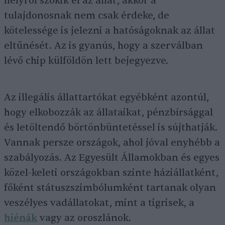
helyről szökik el az állat, akkor a
tulajdonosnak nem csak érdeke, de
kötelessége is jelezni a hatóságoknak az állat
eltűnését. Az is gyanús, hogy a szerválban
lévő chip külföldön lett bejegyezve.
Az illegális állattartókat egyébként azontúl,
hogy elkobozzák az állataikat, pénzbírsággal
és letöltendő börtönbüntetéssel is sújthatják.
Vannak persze országok, ahol jóval enyhébb a
szabályozás. Az Egyesült Államokban és egyes
közel-keleti országokban szinte háziállatként,
főként státuszszimbólumként tartanak olyan
veszélyes vadállatokat, mint a tigrisek, a
hiénák
vagy az oroszlánok.