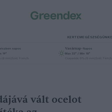
KERTEM
EGÉSZSÉGÜNK
Vasárnap
–
észben napos
Napos
n 19°
Max 33° / Min 18°
% (0 mm)
Szél: 9 km/h
Csapadék: 0% (0 mm)
Szél: 7 km/h
ájává vált ocelot