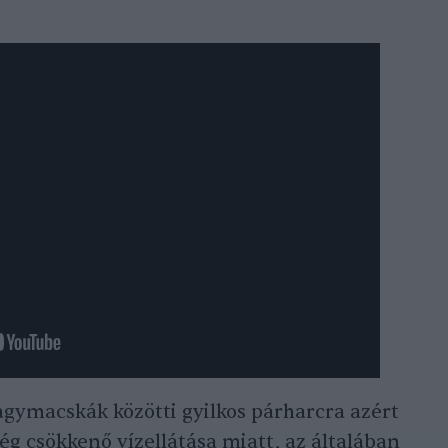
gymacskák közötti gyilkos párharcra azért
ség csökkenő vízellátása miatt, az általában