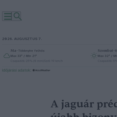
2026. AUGUSZTUS 7.
Ma
–
Szombat
–
Többnyire felhős
R
Max 33° / Min 21°
Max 32° / Mi
Csapadék: 25% (0 mm)
Szél: 19 km/h
Csapadék: 5
időjárási adatok:
A jaguár préd