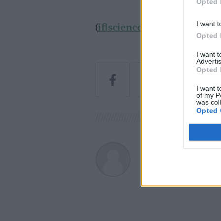
Opted 
I want t
(
iflscience
) Borítókép: Was
Opted 
I want 
Advertis
Opted 
I want t
of my P
was col
Opted 
Greendex Sz
A szerző további cikk