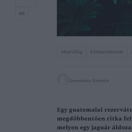
állatvilág
klímaváltozás
Greendex Szemle
Egy guatemalai rezervá
megdöbbentően ritka fel
melyen egy jaguár áldozat