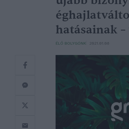
újabb bizony
éghajlatvált
hatásainak –
ÉLŐ BOLYGÓNK
2021.01.08