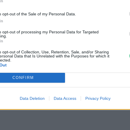
In
o opt-out of the Sale of my Personal Data.
hington State University
In
to opt-out of processing my Personal Data for Targeted
ing.
In
o opt-out of Collection, Use, Retention, Sale, and/or Sharing
ersonal Data that Is Unrelated with the Purposes for which it
lected.
Out
CONFIRM
emle
Data Deletion
Data Access
Privacy Policy
ei