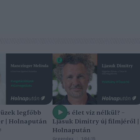
tüzek legfőbb
Nincs élet víz nélkül? –
r | Holnapután
Ljasuk Dimitry új filmjéről |
Holnapután
3
Greendex
1:04:15