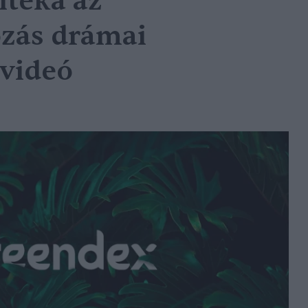
ítéka az
ozás drámai
 videó