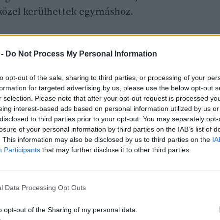
 közel kerülhettek egymáshoz.
pei egyértelműen
 -
Do Not Process My Personal Information
kos versenyt az olyan
to opt-out of the sale, sharing to third parties, or processing of your per
okért, mint a víz.
formation for targeted advertising by us, please use the below opt-out s
r selection. Please note that after your opt-out request is processed y
eing interest-based ads based on personal information utilized by us or
disclosed to third parties prior to your opt-out. You may separately opt-
losure of your personal information by third parties on the IAB’s list of
. This information may also be disclosed by us to third parties on the
IA
áltozásnak számos olyan eddig rejtett hatása
Participants
that may further disclose it to other third parties.
ben hatnak az ökoszisztémára, és
őlények viselkedését is.
l Data Processing Opt Outs
o opt-out of the Sharing of my personal data.
információ vár még rád! Nézz szét!