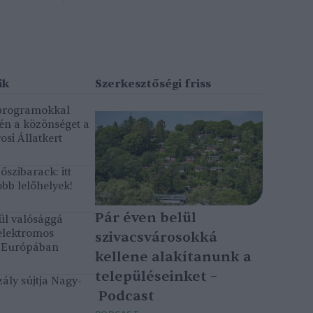
 programokkal
gén a közönséget a
osi Állatkert
szibarack: itt
bb lelőhelyek!
Pár éven belül
ül valósággá
elektromos
szivacsvárosokká
k Európában
kellene alakítanunk a
településeinket –
ály sújtja Nagy-
Podcast