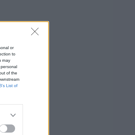
sonal or
ection to
ou may
 personal
out of the
 downstream
B’s List of