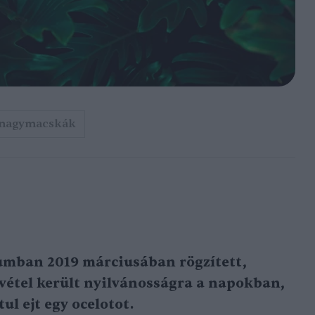
nagymacskák
tumban
2019 márciusában
rögzített,
vétel került nyilvánosságra a napokban,
ul ejt egy ocelotot.