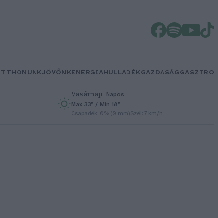
OTTHONUNK
JÖVŐNK
ENERGIA
HULLADÉK
GAZDASÁG
GASZTRO
Vasárnap
–
Napos
Max 33° / Min 18°
h
Csapadék: 0% (0 mm)
Szél: 7 km/h