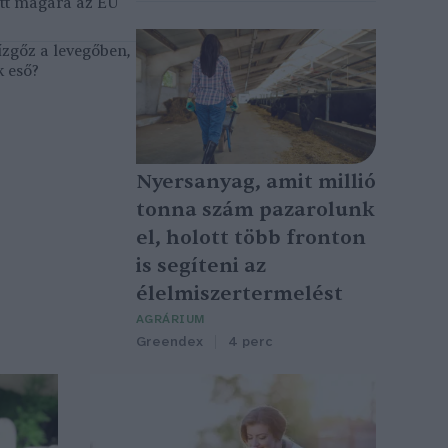
tett magára az EU
ízgőz a levegőben,
k eső?
Nyersanyag, amit millió
tonna szám pazarolunk
el, holott több fronton
is segíteni az
élelmiszertermelést
AGRÁRIUM
Greendex
4 perc