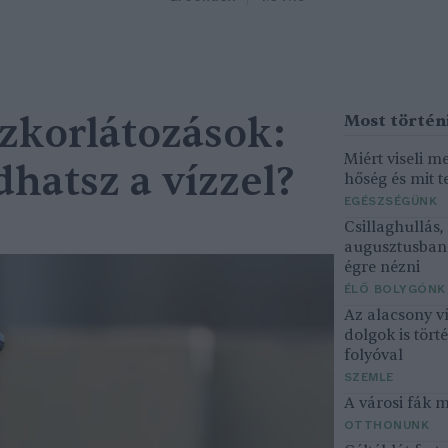
ízkorlátozások:
Miért viseli m
hatsz a vízzel?
hőség és mit t
EGÉSZSÉGÜNK
Csillaghullás
augusztusban 
égre nézni
ÉLŐ BOLYGÓNK
Az alacsony v
dolgok is tört
folyóval
SZEMLE
A városi fák 
OTTHONUNK