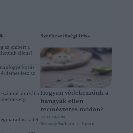
eg az embert a
ehetünk ellene?
, napfogyatkozás:
érdemes lesz az
Hogyan védekezzünk a
ízszintnél durvább
énhetnek egy
hangyák ellen
természetes módon?
OTTHONUNK
megmaradása a tét
Börzsey Barbara
5 perc