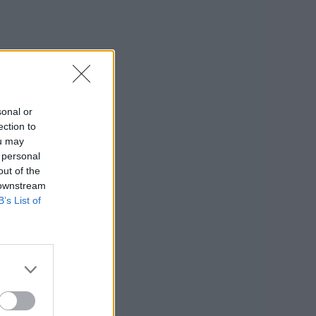
sonal or
ection to
ou may
 personal
out of the
 downstream
B’s List of