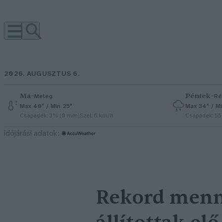
2026. AUGUSZTUS 6.
Ma
–
Péntek
–
Meleg
Ré
Max 40° / Min 25°
Max 34° / Mi
Csapadék: 3% (0 mm)
Szél: 6 km/h
Csapadék: 5
időjárási adatok:
Rekord menny