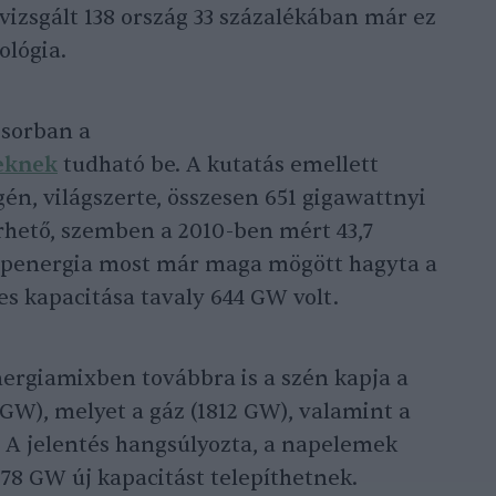
vizsgált 138 ország 33 százalékában már ez
ológia.
ősorban a
eknek
tudható be. A kutatás emellett
gén, világszerte, összesen 651 gigawattnyi
rhető, szemben a 2010-ben mért 43,7
napenergia most már maga mögött hagyta a
jes kapacitása tavaly 644 GW volt.
nergiamixben továbbra is a szén kapja a
GW), melyet a gáz (1812 GW), valamint a
. A jelentés hangsúlyozta, a napelemek
178 GW új kapacitást telepíthetnek.