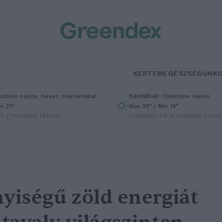
KERTEM
EGÉSZSÉGÜNK
Szombat
–
szben napos, heves zivatarokkal
Többnyire napos
n 21°
Max 33° / Min 19°
5% (1 mm)
Szél: 13 km/h
Csapadék: 4% (0 mm)
Szél: 9 km/
iségű zöld energiát