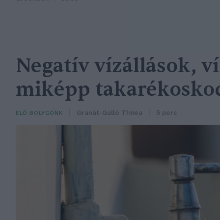
Negatív vízállások, v
miképp takarékoskod
Granát-Galló Tímea
5 perc
ÉLŐ BOLYGÓNK