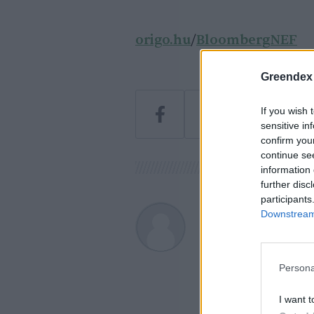
origo.hu
/
BloombergNEF
Greendex
If you wish 
sensitive in
confirm you
continue se
information 
further disc
participants
Downstream 
Greendex
A szerző további cikk
Persona
I want t