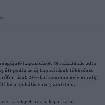
ia
megújuló kapacitások 45 százalékát adta
 együtt pedig az új kapacitások többségét
is erőforrások 25%-kal azonban még mindig
ölt be a globális energiamixben.
 lett a világelső az új kapacitások