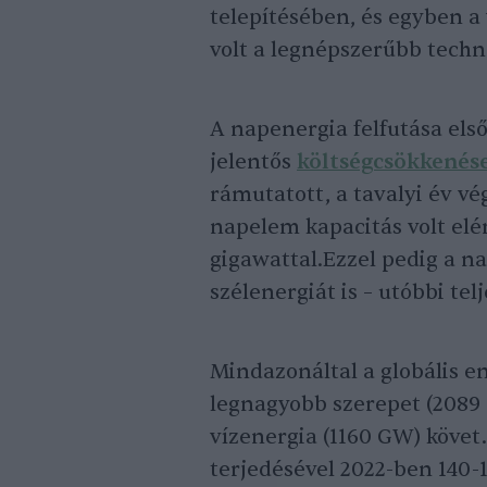
telepítésében, és egyben a 
volt a legnépszerűbb techn
A napenergia felfutása els
jelentős
költségcsökkenés
rámutatott, a tavalyi év vé
napelem kapacitás volt elé
gigawattal.Ezzel pedig a 
szélenergiát is – utóbbi tel
Mindazonáltal a globális e
legnagyobb szerepet (2089 
vízenergia (1160 GW) követ
terjedésével 2022-ben 140-