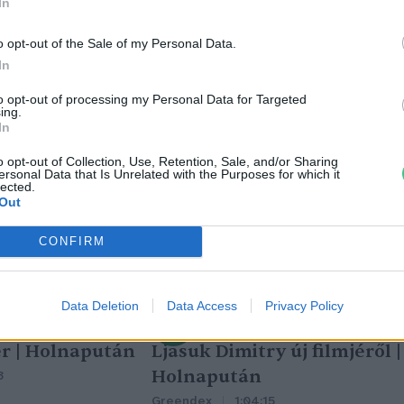
In
o opt-out of the Sale of my Personal Data.
In
to opt-out of processing my Personal Data for Targeted
ing.
In
o opt-out of Collection, Use, Retention, Sale, and/or Sharing
ersonal Data that Is Unrelated with the Purposes for which it
lected.
Out
CONFIRM
Data Deletion
Data Access
Privacy Policy
tüzek legfőbb
Nincs élet víz nélkül? –
r | Holnapután
Ljasuk Dimitry új filmjéről |
Holnapután
3
Greendex
1:04:15