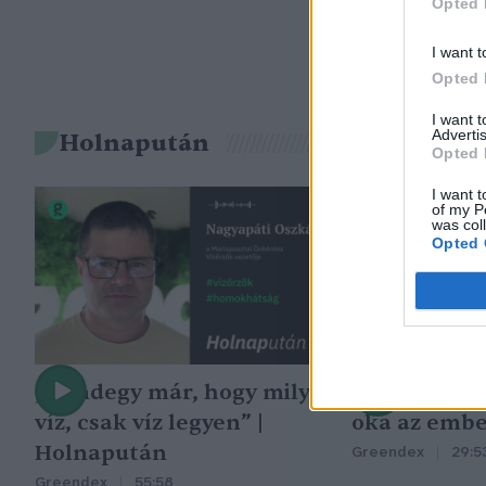
Opted 
I want t
Opted 
I want 
Advertis
Holnapután
Opted 
I want t
of my P
was col
Opted 
„Mindegy már, hogy milyen
A vegetáció
víz, csak víz legyen” |
oka az embe
Holnapután
Greendex
29:5
Greendex
55:58