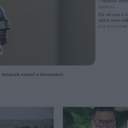
Céltáblát fes
ENERGIA
Ha ott van a v
miért nem esi
ÉLŐ BOLYGÓNK
e) tartanunk ezeket a döntéseket.