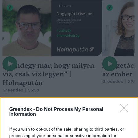
„Mindegy már, hogy milyen
A vegetáci
víz, csak víz legyen” |
az ember 
Holnapután
Greendex
29:5
Greendex
55:58
Greendex -
Do Not Process My Personal
Information
Nem csak növényrajongóknak!
If you wish to opt-out of the sale, sharing to third parties, or
processing of your personal or sensitive information for