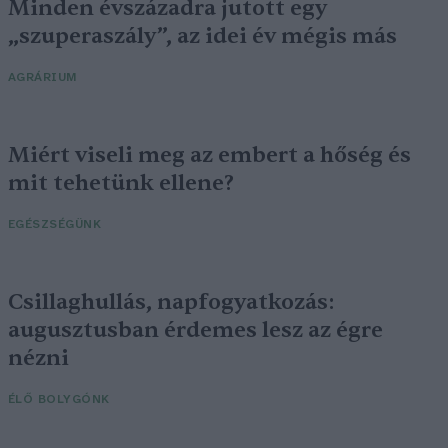
Minden évszázadra jutott egy
„szuperaszály”, az idei év mégis más
AGRÁRIUM
Miért viseli meg az embert a hőség és
mit tehetünk ellene?
EGÉSZSÉGÜNK
Csillaghullás, napfogyatkozás:
augusztusban érdemes lesz az égre
nézni
ÉLŐ BOLYGÓNK