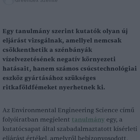
Greendex Szemle
Egy tanulmány szerint kutatók olyan új
eljárást vizsgálnak, amellyel nemcsak
csökkenthetik a szénbányák
vízelvezetésének negatív környezeti
hatásait, hanem számos csúcstechnológiai
eszköz gyártásához szükséges
ritkaföldfémeket nyerhetnek ki.
Az Environmental Engineering Science című
folyóiratban megjelent
tanulmány
egy, a
kutatócsapat által szabadalmaztatott kísérleti
eljárást értékel, amelyről bebizonyosodott,