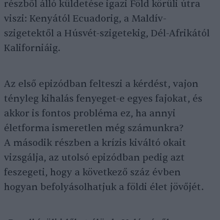
részből álló küldetése igazi Föld körüli útra
viszi: Kenyától Ecuadorig, a Maldív-
szigetektől a Húsvét-szigetekig, Dél-Afrikától
Kaliforniáig.
Az első epizódban felteszi a kérdést, vajon
tényleg kihalás fenyeget-e egyes fajokat, és
akkor is fontos probléma ez, ha annyi
életforma ismeretlen még számunkra?
A második részben a krízis kiváltó okait
vizsgálja, az utolsó epizódban pedig azt
feszegeti, hogy a következő száz évben
hogyan befolyásolhatjuk a földi élet jövőjét.