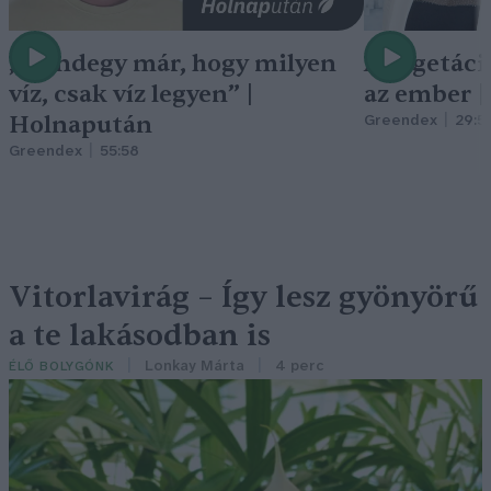
„Mindegy már, hogy milyen
A vegetáci
víz, csak víz legyen” |
az ember 
Holnapután
Greendex
29:5
Greendex
55:58
Vitorlavirág – Így lesz gyönyörű
a te lakásodban is
Lonkay Márta
4 perc
ÉLŐ BOLYGÓNK