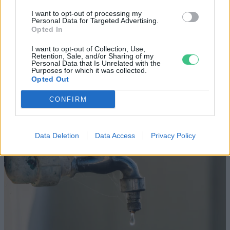
Pár éven belül szivacsvárosokká
kellene alakítanunk a
I want to opt-out of processing my
Personal Data for Targeted Advertising.
településeinket – Podcast
Opted In
I want to opt-out of Collection, Use,
PODCAST
Retention, Sale, and/or Sharing of my
Novák Zsombor
2 perc
Personal Data that Is Unrelated with the
Purposes for which it was collected.
Opted Out
CONFIRM
Data Deletion
Data Access
Privacy Policy