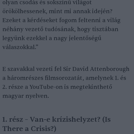
olyan csodás és sokszínű világot
örökölhessenek, mint mi annak idején?
Ezeket a kérdéseket fogom feltenni a világ
néhány vezető tudósának, hogy tisztában
legyünk ezekkel a nagy jelentőségű
válaszokkal.”
E szavakkal vezeti fel Sir David Attenborough
a háromrészes filmsorozatát, amelynek 1. és
2. része a YouTube-on is megtekinthető
magyar nyelven.
1. rész – Van-e krízishelyzet? (Is
There a Crisis?)