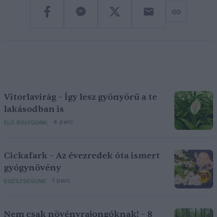
Vitorlavirág – Így lesz gyönyörű a te
lakásodban is
4 perc
ÉLŐ BOLYGÓNK
Cickafark – Az évezredek óta ismert
gyógynövény
1 perc
EGÉSZSÉGÜNK
Nem csak növényrajongóknak! – 8