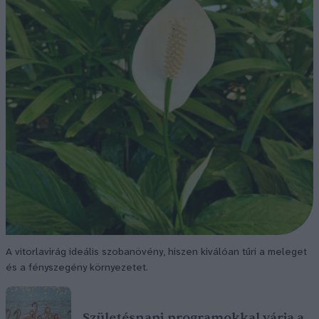
A vitorlavirág ideális szobanövény, hiszen kiválóan tűri a meleget
és a fényszegény környezetet.
Születésnapi programokkal várja a