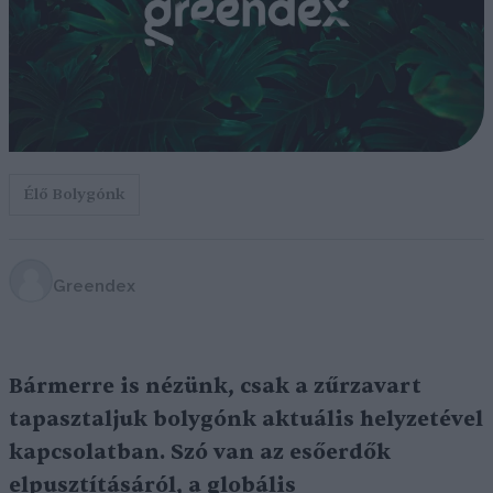
Élő Bolygónk
Greendex
Bármerre is nézünk, csak a zűrzavart
tapasztaljuk bolygónk aktuális helyzetével
kapcsolatban. Szó van az esőerdők
elpusztításáról, a globális