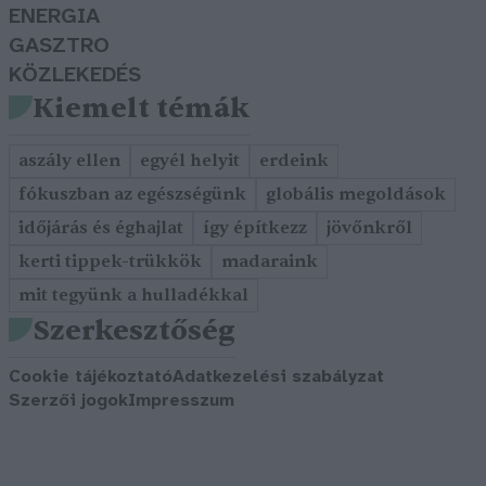
ENERGIA
GASZTRO
KÖZLEKEDÉS
Kiemelt témák
aszály ellen
egyél helyit
erdeink
fókuszban az egészségünk
globális megoldások
időjárás és éghajlat
így építkezz
jövőnkről
kerti tippek-trükkök
madaraink
mit tegyünk a hulladékkal
Szerkesztőség
Cookie tájékoztató
Adatkezelési szabályzat
Szerzői jogok
Impresszum