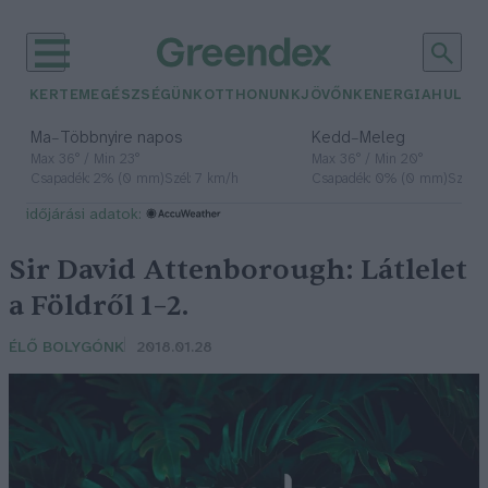
KERTEM
EGÉSZSÉGÜNK
OTTHONUNK
JÖVŐNK
ENERGIA
HULLA
–
–
Ma
Többnyire napos
Kedd
Meleg
Max 36° / Min 23°
Max 36° / Min 20°
Csapadék: 2% (0 mm)
Szél: 7 km/h
Csapadék: 0% (0 mm)
Szél: 
időjárási adatok:
Sir David Attenborough: Látlelet
a Földről 1–2.
ÉLŐ BOLYGÓNK
2018.01.28