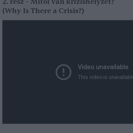
2. rész – Mitől van krízishelyzet?
(Why Is There a Crisis?)