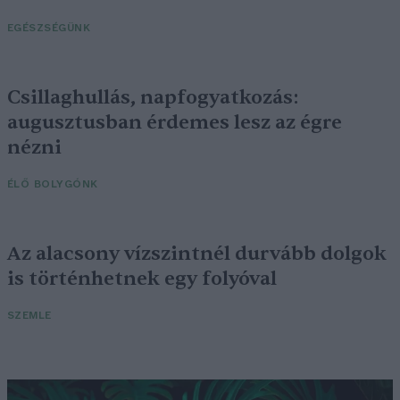
EGÉSZSÉGÜNK
Csillaghullás, napfogyatkozás:
augusztusban érdemes lesz az égre
nézni
ÉLŐ BOLYGÓNK
Az alacsony vízszintnél durvább dolgok
is történhetnek egy folyóval
SZEMLE