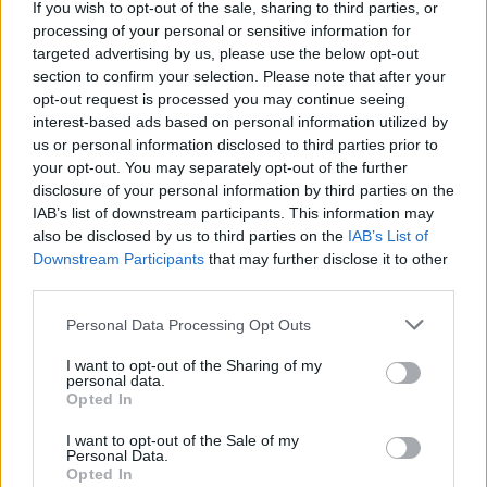
If you wish to opt-out of the sale, sharing to third parties, or
megfelelő energiatárolás
processing of your personal or sensitive information for
targeted advertising by us, please use the below opt-out
ENERGIA
section to confirm your selection. Please note that after your
opt-out request is processed you may continue seeing
Cickafark – Az évezredek óta ismert
interest-based ads based on personal information utilized by
gyógynövény
us or personal information disclosed to third parties prior to
your opt-out. You may separately opt-out of the further
disclosure of your personal information by third parties on the
EGÉSZSÉGÜNK
Börzsey Barbara
1 perc
IAB’s list of downstream participants. This information may
also be disclosed by us to third parties on the
IAB’s List of
Downstream Participants
that may further disclose it to other
third parties.
Nem csak növényrajongóknak! – 8
arborétum, amelyet érdemes
Personal Data Processing Opt Outs
meglátogatni
I want to opt-out of the Sharing of my
personal data.
ÉLŐ BOLYGÓNK
Opted In
Granát-Galló Tímea
5 perc
I want to opt-out of the Sale of my
Personal Data.
Opted In