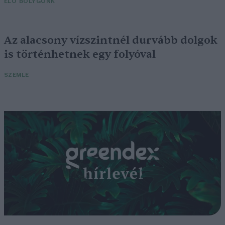
ÉLŐ BOLYGÓNK
Az alacsony vízszintnél durvább dolgok
is történhetnek egy folyóval
SZEMLE