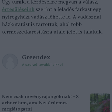
Úgy tűnik, a kérdésekre megvan a válasz,
értesüléseink
szerint a jeladós farkast egy
nyíregyházi vadász lőhette le. A vadásznál
házkutatást is tartottak, ahol több
természetkárosításra utaló jelet is találtak.
Greendex
A szerző további cikkei
Nem csak növényrajongóknak! – 8
arborétum, amelyet érdemes
meglátogatni