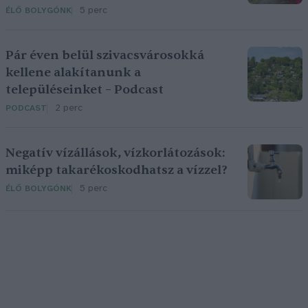
5 perc
ÉLŐ BOLYGÓNK
Pár éven belül szivacsvárosokká
kellene alakítanunk a
településeinket – Podcast
2 perc
PODCAST
Negatív vízállások, vízkorlátozások:
miképp takarékoskodhatsz a vízzel?
5 perc
ÉLŐ BOLYGÓNK