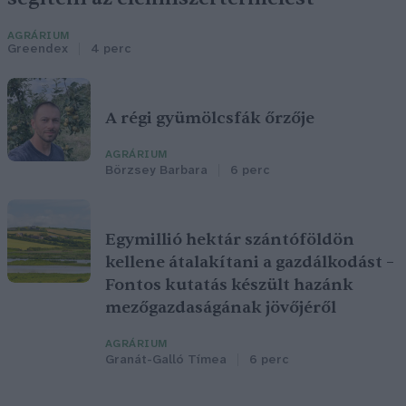
AGRÁRIUM
Greendex
4 perc
A régi gyümölcsfák őrzője
AGRÁRIUM
Börzsey Barbara
6 perc
Egymillió hektár szántóföldön
kellene átalakítani a gazdálkodást –
Fontos kutatás készült hazánk
mezőgazdaságának jövőjéről
AGRÁRIUM
Granát-Galló Tímea
6 perc