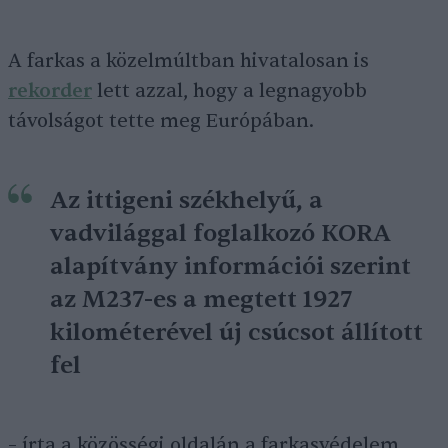
A farkas a közelmúltban hivatalosan is
rekorder
lett azzal, hogy a legnagyobb
távolságot tette meg Európában.
Az ittigeni székhelyű, a
vadvilággal foglalkozó KORA
alapítvány információi szerint
az M237-es a megtett 1927
kilométerével új csúcsot állított
fel
– írta a közösségi oldalán a farkasvédelem