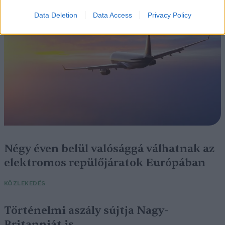
Data Deletion
Data Access
Privacy Policy
Négy éven belül valósággá válhatnak az
elektromos repülőjáratok Európában
KÖZLEKEDÉS
Történelmi aszály sújtja Nagy-
Britanniát is