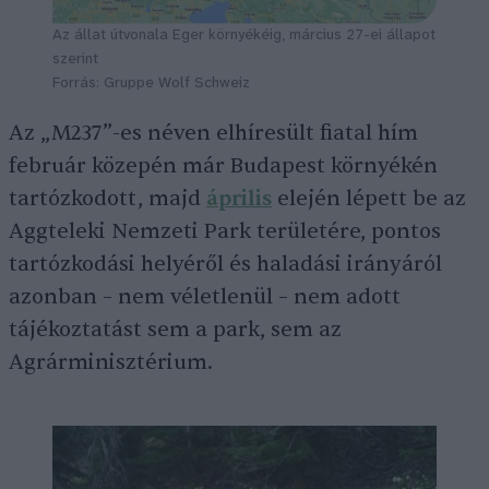
Az állat útvonala Eger környékéig, március 27-ei állapot
szerint
Forrás: Gruppe Wolf Schweiz
Az „M237”-es néven elhíresült fiatal hím
február közepén már Budapest környékén
tartózkodott, majd
április
elején lépett be az
Aggteleki Nemzeti Park területére, pontos
tartózkodási helyéről és haladási irányáról
azonban – nem véletlenül – nem adott
tájékoztatást sem a park, sem az
Agrárminisztérium.