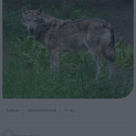
farkas
Hidasnémedi
Svájc