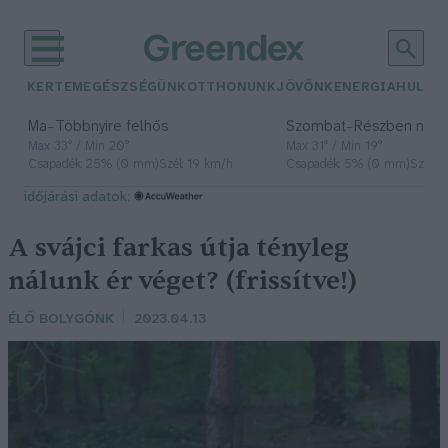
KERTEM
EGÉSZSÉGÜNK
OTTHONUNK
JÖVŐNK
ENERGIA
HULLA
–
–
Ma
Többnyire felhős
Szombat
Részben nap
Max 33° / Min 20°
Max 31° / Min 19°
Csapadék: 25% (0 mm)
Szél: 19 km/h
Csapadék: 5% (0 mm)
Szél: 
időjárási adatok:
A svájci farkas útja tényleg
nálunk ér véget? (frissítve!)
ÉLŐ BOLYGÓNK
2023.04.13