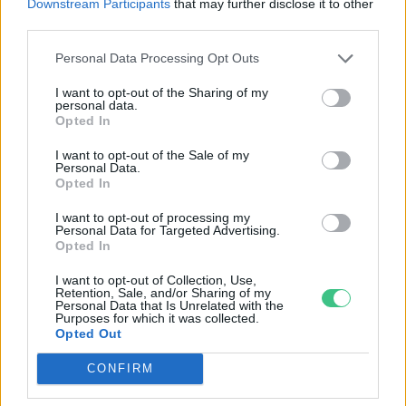
Downstream Participants
that may further disclose it to other
third parties.
Personal Data Processing Opt Outs
I want to opt-out of the Sharing of my
personal data.
Opted In
Magyarország tele van gyönyörű növényekkel, így arborétumokkal
is. A jó idő beköszöntével érdemes minél többet felkeresni.
I want to opt-out of the Sale of my
Personal Data.
Opted In
Születésnapi programokkal várja a
I want to opt-out of processing my
Personal Data for Targeted Advertising.
hétvégén a közönséget a 160 éves
Opted In
Fővárosi Állatkert
I want to opt-out of Collection, Use,
Retention, Sale, and/or Sharing of my
ÉLŐ BOLYGÓNK
Personal Data that Is Unrelated with the
Purposes for which it was collected.
Opted Out
Szedd magad őszibarack: itt vannak
a legjobb lelőhelyek!
CONFIRM
SZEMLE