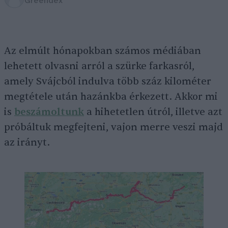
Greendex
Az elmúlt hónapokban számos médiában
lehetett olvasni arról a szürke farkasról,
amely Svájcból indulva több száz kilométer
megtétele után hazánkba érkezett. Akkor mi
is
beszámoltunk
a hihetetlen útról, illetve azt
próbáltuk megfejteni, vajon merre veszi majd
az irányt.