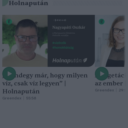
Holnapután
„Mindegy már, hogy milyen
A vegetáci
víz, csak víz legyen” |
az ember 
Holnapután
Greendex
29:5
Greendex
55:58