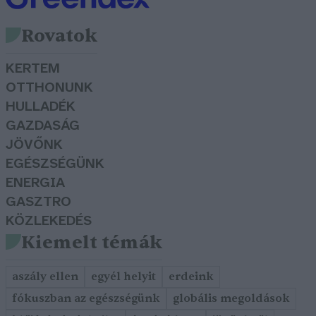
Rovatok
KERTEM
OTTHONUNK
HULLADÉK
GAZDASÁG
JÖVŐNK
EGÉSZSÉGÜNK
ENERGIA
GASZTRO
KÖZLEKEDÉS
Kiemelt témák
aszály ellen
egyél helyit
erdeink
fókuszban az egészségünk
globális megoldások