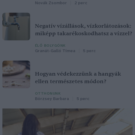
Novák Zsombor
2 perc
Negatív vízállások, vízkorlátozások:
miképp takarékoskodhatsz a vízzel?
ÉLŐ BOLYGÓNK
Granát-Galló Tímea
5 perc
Hogyan védekezzünk a hangyák
ellen természetes módon?
OTTHONUNK
Börzsey Barbara
5 perc