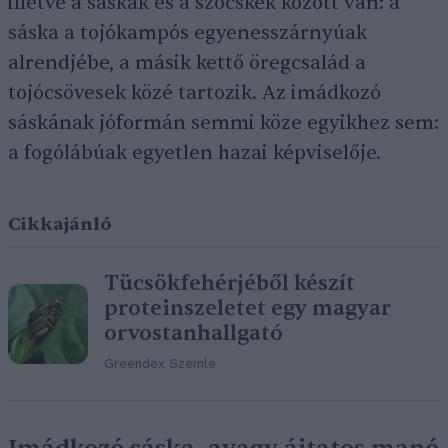
illetve a sáskák és a szöcskék között van: a
sáska a tojókampós egyenesszárnyúak
alrendjébe, a másik kettő öregcsalád a
tojócsövesek közé tartozik. Az imádkozó
sáskának jóformán semmi köze egyikhez sem:
a fogólábúak egyetlen hazai képviselője.
Cikkajánló
Tücsökfehérjéből készít
proteinszeletet egy magyar
orvostanhallgató
Greendex Szemle