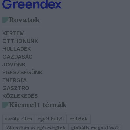
Rovatok
KERTEM
OTTHONUNK
HULLADÉK
GAZDASÁG
JÖVŐNK
EGÉSZSÉGÜNK
ENERGIA
GASZTRO
KÖZLEKEDÉS
Kiemelt témák
aszály ellen
egyél helyit
erdeink
fókuszban az egészségünk
globális megoldások