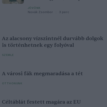
JÖVŐNK
Novák Zsombor
3 perc
Az alacsony vízszintnél durvább dolgok
is történhetnek egy folyóval
SZEMLE
A városi fák megmaradása a tét
OTTHONUNK
Céltáblát festett magára az EU