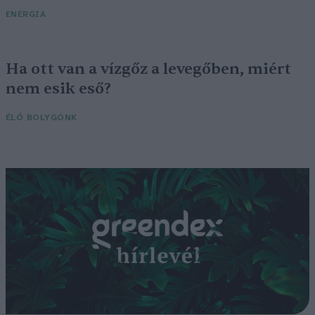
ENERGIA
Ha ott van a vízgőz a levegőben, miért
nem esik eső?
ÉLŐ BOLYGÓNK