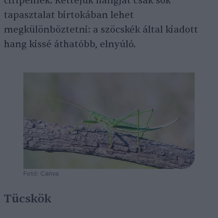
ciripelnek. Kettejük hangját csak sok
tapasztalat birtokában lehet
megkülönböztetni: a szöcskék által kiadott
hang kissé áthatóbb, elnyúló.
Fotó: Canva
Tücskök