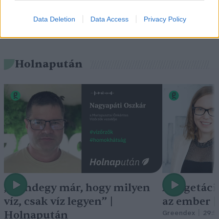
Data Deletion
Data Access
Privacy Policy
Holnapután
„Mindegy már, hogy milyen
A vegetáci
víz, csak víz legyen” |
az ember 
Holnapután
Greendex
29:5