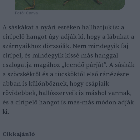
Fotó: Canva
A sáskákat a nyári estéken hallhatjuk is: a
ciripelő hangot úgy adják ki, hogy a lábukat a
szárnyaikhoz dörzsölik. Nem mindegyik faj
ciripel, és mindegyik kissé más hanggal
csalogatja magához „leendő párját”. A sáskák
a szöcskéktől és a tücsköktől első ránézésre
abban is különböznek, hogy csápjaik
rövidebbek, hallószerveik is máshol vannak,
és a ciripelő hangot is más-más módon adják
ki.
Cikkajánló