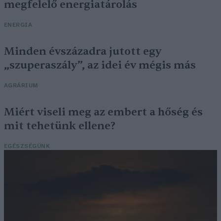
megfelelő energiatárolás
ENERGIA
Minden évszázadra jutott egy
„szuperaszály”, az idei év mégis más
AGRÁRIUM
Miért viseli meg az embert a hőség és
mit tehetünk ellene?
EGÉSZSÉGÜNK