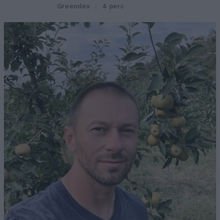
Greendex
4 perc