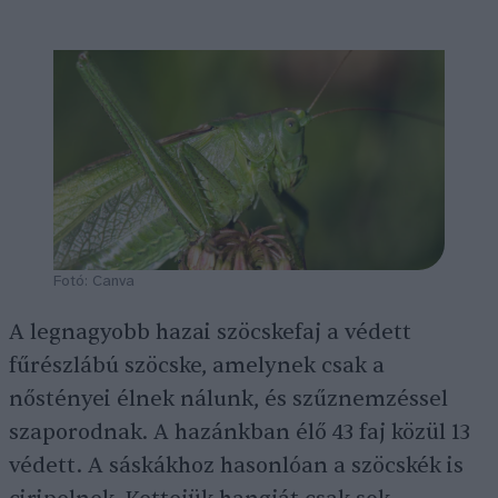
Fotó: Canva
A legnagyobb hazai szöcskefaj a védett
fűrészlábú szöcske, amelynek csak a
nőstényei élnek nálunk, és szűznemzéssel
szaporodnak. A hazánkban élő 43 faj közül 13
védett. A sáskákhoz hasonlóan a szöcskék is