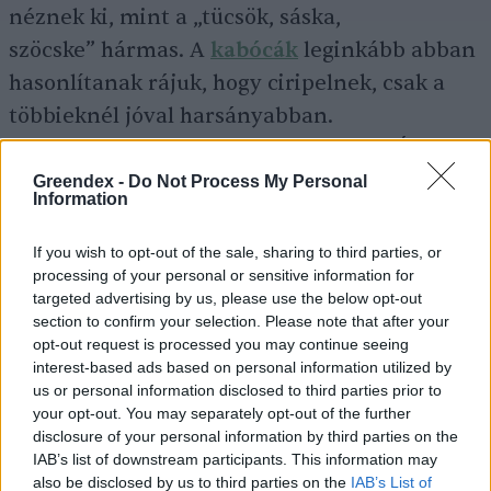
néznek ki, mint a „tücsök, sáska,
szöcske” hármas. A
kabócák
leginkább abban
hasonlítanak rájuk, hogy ciripelnek, csak a
többieknél jóval harsányabban.
A szöcskékhez valamelyest hasonlító, Új-
Zélandon élő weták legtöbb faja ragadozó, és
Greendex -
Do Not Process My Personal
Information
igen nagyra megnőnek.
If you wish to opt-out of the sale, sharing to third parties, or
processing of your personal or sensitive information for
Fotók: Canva
targeted advertising by us, please use the below opt-out
section to confirm your selection. Please note that after your
opt-out request is processed you may continue seeing
interest-based ads based on personal information utilized by
us or personal information disclosed to third parties prior to
Greendex Szemle
your opt-out. You may separately opt-out of the further
disclosure of your personal information by third parties on the
A szerző további cikkei
IAB’s list of downstream participants. This information may
also be disclosed by us to third parties on the
IAB’s List of