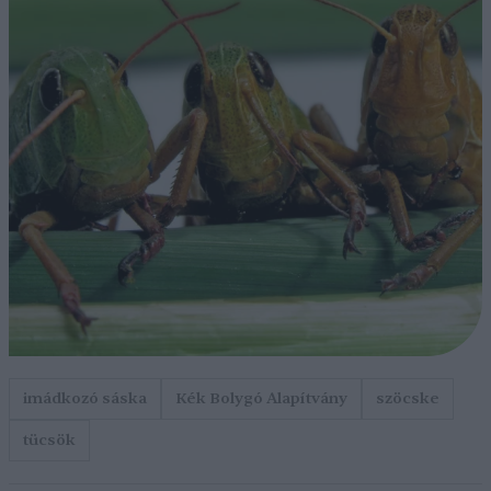
imádkozó sáska
Kék Bolygó Alapítvány
szöcske
tücsök