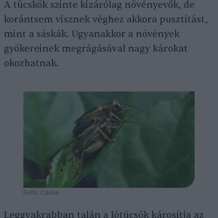
A tücskök szinte kizárólag növényevők, de
korántsem visznek véghez akkora pusztítást,
mint a sáskák. Ugyanakkor a növények
gyökereinek megrágásával nagy károkat
okozhatnak.
Fotó: Canva
Leggyakrabban talán a lótücsök károsítja az