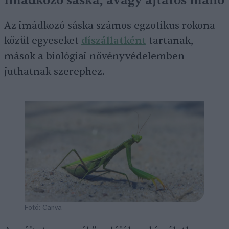
Imádkozó sáska, avagy ájtatos manó
Az imádkozó sáska számos egzotikus rokona
közül egyeseket
díszállatként
tartanak,
mások a biológiai növényvédelemben
juthatnak szerephez.
Fotó: Canva