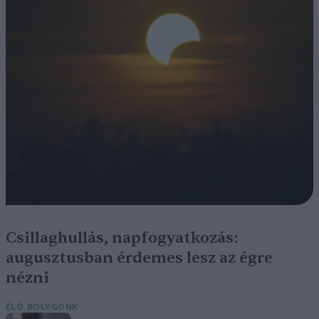
Csillaghullás, napfogyatkozás:
augusztusban érdemes lesz az égre
nézni
ÉLŐ BOLYGÓNK