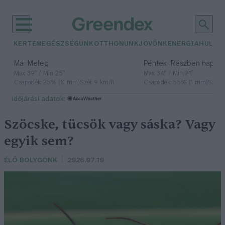
KERTEM
EGÉSZSÉGÜNK
OTTHONUNK
JÖVŐNK
ENERGIA
HULLA
–
–
Ma
Meleg
Péntek
Részben napos, 
Max 39° / Min 25°
Max 34° / Min 21°
Csapadék: 25% (0 mm)
Szél: 9 km/h
Csapadék: 55% (1 mm)
Szél: 
időjárási adatok:
Szöcske, tücsök vagy sáska? Vagy
egyik sem?
ÉLŐ BOLYGÓNK
2026.07.10