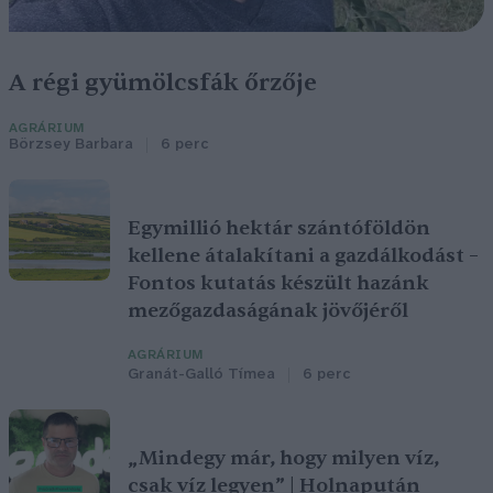
A régi gyümölcsfák őrzője
AGRÁRIUM
Börzsey Barbara
6 perc
Egymillió hektár szántóföldön
kellene átalakítani a gazdálkodást –
Fontos kutatás készült hazánk
mezőgazdaságának jövőjéről
AGRÁRIUM
Granát-Galló Tímea
6 perc
„Mindegy már, hogy milyen víz,
csak víz legyen” | Holnapután