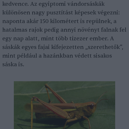
kedvence. Az egyiptomi vándorsáskák
különösen nagy pusztítást képesek végezni:
naponta akár 150 kilométert is repülnek, a
hatalmas rajok pedig annyi növényt falnak fel
egy nap alatt, mint több tízezer ember. A
sáskák egyes fajai kifejezetten „szerethetők”,
mint például a hazánkban védett sisakos
sáska is.