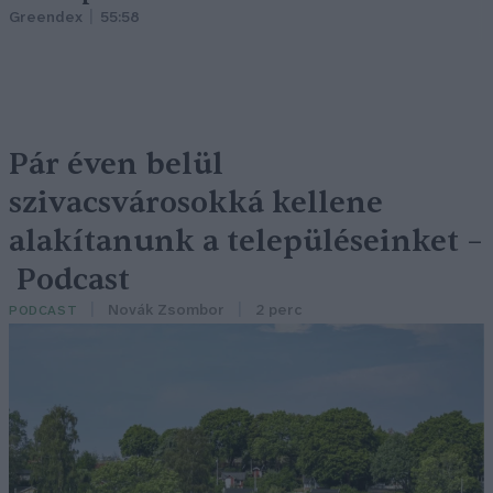
Greendex
55:58
Pár éven belül
szivacsvárosokká kellene
alakítanunk a településeinket –
Podcast
Novák Zsombor
2 perc
PODCAST