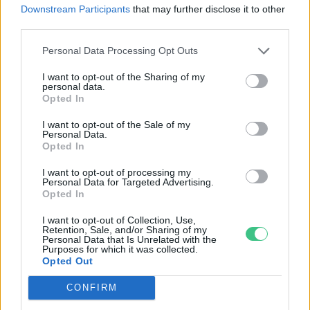
Downstream Participants
that may further disclose it to other
third parties.
Personal Data Processing Opt Outs
Pár éven belül szivacsvárosokká
kellene alakítanunk a
I want to opt-out of the Sharing of my
personal data.
településeinket – Podcast
Opted In
2 perc
PODCAST
I want to opt-out of the Sale of my
Personal Data.
Opted In
Negatív vízállások, vízkorlátozások:
miképp takarékoskodhatsz a vízzel?
I want to opt-out of processing my
Personal Data for Targeted Advertising.
5 perc
ÉLŐ BOLYGÓNK
Opted In
I want to opt-out of Collection, Use,
Retention, Sale, and/or Sharing of my
Hogyan védekezzünk a hangyák ellen
Personal Data that Is Unrelated with the
Purposes for which it was collected.
természetes módon?
Opted Out
5 perc
OTTHONUNK
CONFIRM