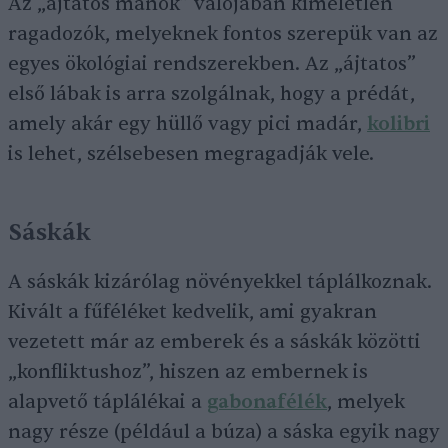
Az „ájtatos manók” valójában kíméletlen
ragadozók, melyeknek fontos szerepük van az
egyes ökológiai rendszerekben. Az „ájtatos”
első lábak is arra szolgálnak, hogy a prédát,
amely akár egy hüllő vagy pici madár,
kolibri
is lehet, szélsebesen megragadják vele.
Sáskák
A sáskák kizárólag növényekkel táplálkoznak.
Kivált a fűféléket kedvelik, ami gyakran
vezetett már az emberek és a sáskák közötti
„konfliktushoz”, hiszen az embernek is
alapvető táplálékai a
gabonafélék
, melyek
nagy része (például a búza) a sáska egyik nagy