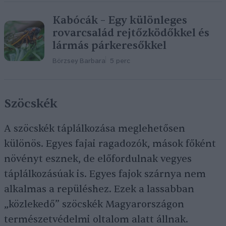
Kabócák – Egy különleges
rovarcsalád rejtőzködőkkel és
lármás párkeresőkkel
Börzsey Barbara
5 perc
Szöcskék
A szöcskék táplálkozása meglehetősen
különös. Egyes fajai ragadozók, mások főként
növényt esznek, de előfordulnak vegyes
táplálkozásúak is. Egyes fajok szárnya nem
alkalmas a repüléshez. Ezek a lassabban
„közlekedő” szöcskék Magyarországon
természetvédelmi oltalom alatt állnak.