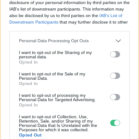
Magyar szakemberek dolgoznak a
disclosure of your personal information by third parties on the
IAB’s list of downstream participants. This information may
széndioxid semlegesítésén
also be disclosed by us to third parties on the
IAB’s List of
Szemle
Downstream Participants
that may further disclose it to other
third parties.
Personal Data Processing Opt Outs
Vitatott technológiával fordítaná
I want to opt-out of the Sharing of my
personal data.
vissza az EU a klímaváltozást
Opted In
Major András
I want to opt-out of the Sale of my
Personal Data.
Opted In
I want to opt-out of processing my
Izlandon bekapcsolták a világ
Personal Data for Targeted Advertising.
Opted In
legnagyobb, a levegőből szén-
dioxidot megkötő gépét
I want to opt-out of Collection, Use,
Retention, Sale, and/or Sharing of my
Greendex szemle
Personal Data that Is Unrelated with the
Purposes for which it was collected.
Opted Out