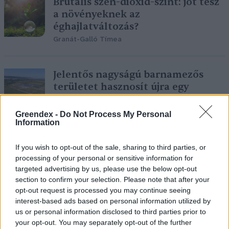
Brutális szén-dioxid-szint: jót tesz
a növényeknek az
éghajlatváltozás?
Granát-Galló Tímea
Jelentős nagyságú barnamezős
területet hasznosít újra egy
magyar vállalat
Greendex Szemle
Greendex -
Do Not Process My Personal
Information
Barátságos gombák segítenek az
If you wish to opt-out of the sale, sharing to third parties, or
erdőknek az éghajlatváltozás
processing of your personal or sensitive information for
targeted advertising by us, please use the below opt-out
elleni küzdelemben
section to confirm your selection. Please note that after your
Szemle
opt-out request is processed you may continue seeing
interest-based ads based on personal information utilized by
us or personal information disclosed to third parties prior to
your opt-out. You may separately opt-out of the further