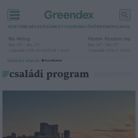
KERTEM
EGÉSZSÉGÜNK
OTTHONUNK
JÖVŐNK
ENERGIA
HULLA
–
–
Ma
Meleg
Péntek
Részben napos, 
Max 39° / Min 25°
Max 34° / Min 21°
Csapadék: 25% (0 mm)
Szél: 7 km/h
Csapadék: 55% (1 mm)
Szél: 
időjárási adatok:
családi program