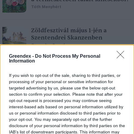
Tóth Menyhért
Zöldfesztivál május 1-jén a
Szentendrei Skanzenben
Greendex Szemle
Greendex -
Do Not Process My Personal
Information
A vadvilág napját ünnepeljük
szombaton a Budapesti
If you wish to opt-out of the sale, sharing to third parties, or
processing of your personal or sensitive information for
Állatkertben
targeted advertising by us, please use the below opt-out
Greendex Szemle
section to confirm your selection. Please note that after your
opt-out request is processed you may continue seeing
interest-based ads based on personal information utilized by
us or personal information disclosed to third parties prior to
Margitsziget – Budapest zöld szíve
your opt-out. You may separately opt-out of the further
disclosure of your personal information by third parties on the
Greendex
IAB’s list of downstream participants. This information may