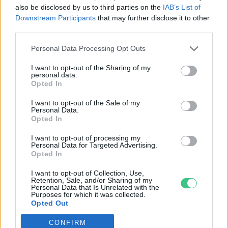
also be disclosed by us to third parties on the
IAB’s List of
Downstream Participants
that may further disclose it to other
third parties.
Personal Data Processing Opt Outs
Jubilál idén a Szarvasi Szilvanapok
I want to opt-out of the Sharing of my
Greendex Szemle
personal data.
Opted In
I want to opt-out of the Sale of my
Personal Data.
Opted In
Fókuszban a lótusz
I want to opt-out of processing my
Personal Data for Targeted Advertising.
Greendex Szemle
Opted In
I want to opt-out of Collection, Use,
Retention, Sale, and/or Sharing of my
Personal Data that Is Unrelated with the
Purposes for which it was collected.
Opted Out
Kecskeméten és Lakitelek-
CONFIRM
Tőserdőn folytatódnak a Muzsikál