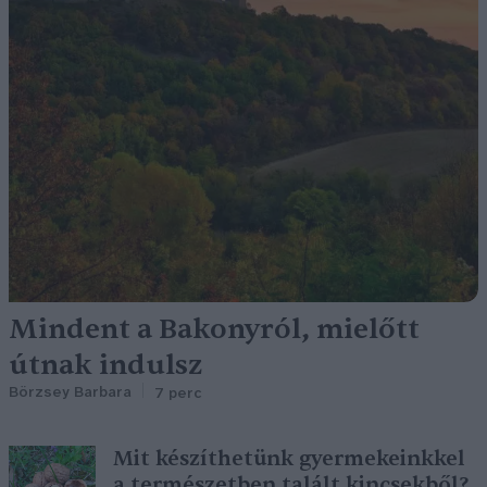
Mindent a Bakonyról, mielőtt
útnak indulsz
Börzsey Barbara
7 perc
Mit készíthetünk gyermekeinkkel
a természetben talált kincsekből?