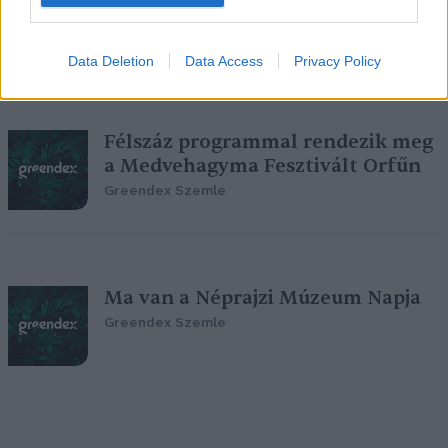
az erdő programjai
Greendex Szemle
Data Deletion
Data Access
Privacy Policy
Félszáz programmal rendezik meg
a Medvehagyma Fesztivált Orfűn
Greendex Szemle
Ma van a Néprajzi Múzeum Napja
Greendex Szemle