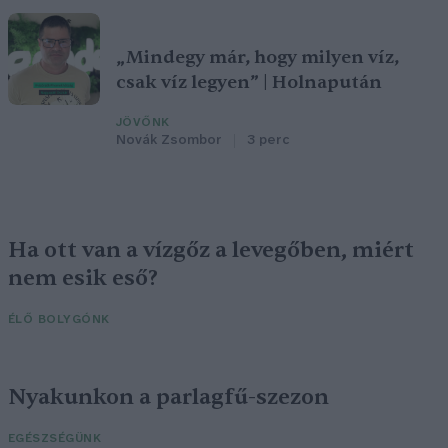
„Mindegy már, hogy milyen víz,
csak víz legyen” | Holnapután
JÖVŐNK
Novák Zsombor
3 perc
Ha ott van a vízgőz a levegőben, miért
nem esik eső?
ÉLŐ BOLYGÓNK
Nyakunkon a parlagfű-szezon
EGÉSZSÉGÜNK