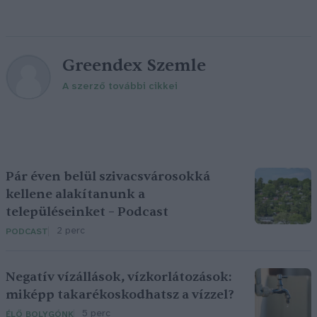
Greendex Szemle
A szerző további cikkei
Pár éven belül szivacsvárosokká
kellene alakítanunk a
településeinket – Podcast
2 perc
PODCAST
Negatív vízállások, vízkorlátozások:
miképp takarékoskodhatsz a vízzel?
5 perc
ÉLŐ BOLYGÓNK