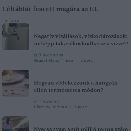
Céltáblát festett magára az EU
ENERGIA
Negatív vízállások, vízkorlátozások:
miképp takarékoskodhatsz a vízzel?
ÉLŐ BOLYGÓNK
Granát-Galló Tímea
5 perc
Hogyan védekezzünk a hangyák
ellen természetes módon?
OTTHONUNK
Börzsey Barbara
5 perc
Nyersanyag, amit millió tonna szám