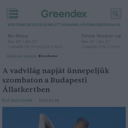
KERTEM
EGÉSZSÉGÜNK
OTTHONUNK
JÖVŐNK
ENERGIA
HULLA
–
–
Ma
Meleg
Péntek
Részben napos, 
Max 40° / Min 25°
Max 34° / Min 21°
Csapadék: 3% (0 mm)
Szél: 6 km/h
Csapadék: 55% (1 mm)
Szél: 
időjárási adatok:
A vadvilág napját ünnepeljük
szombaton a Budapesti
Állatkertben
ÉLŐ BOLYGÓNK
2025.02.28