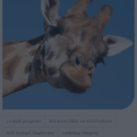
családi program
Fővárosi Állat- és Növénykert
Kék Bolygó Alapítvány
vadvilág világnap