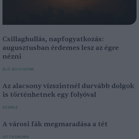
Csillaghullás, napfogyatkozás:
augusztusban érdemes lesz az égre
nézni
ÉLŐ BOLYGÓNK
Az alacsony vízszintnél durvább dolgok
is történhetnek egy folyóval
SZEMLE
A városi fák megmaradása a tét
OTTHONUNK