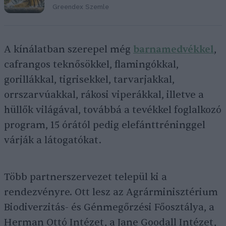
Greendex Szemle
A kínálatban szerepel még
barnamedvékkel
,
cafrangos teknősökkel, flamingókkal,
gorillákkal, tigrisekkel, tarvarjakkal,
orrszarvúakkal, rákosi viperákkal, illetve a
hüllők világával, továbbá a tevékkel foglalkozó
program, 15 órától pedig elefánttréninggel
várják a látogatókat.
Több partnerszervezet települ ki a
rendezvényre. Ott lesz az Agrárminisztérium
Biodiverzitás- és Génmegőrzési Főosztálya, a
Herman Ottó Intézet, a Jane Goodall Intézet,