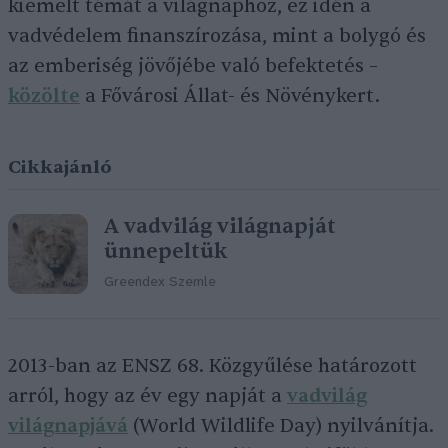
kiemelt témát a világnaphoz, ez idén a
vadvédelem finanszírozása, mint a bolygó és
az emberiség jövőjébe való befektetés –
közölte
a Fővárosi Állat- és Növénykert.
Cikkajánló
A vadvilág világnapját
ünnepeltük
Greendex Szemle
2013-ban az ENSZ 68. Közgyűlése határozott
arról, hogy az év egy napját a
vadvilág
világnapjává
(World Wildlife Day) nyilvánítja.