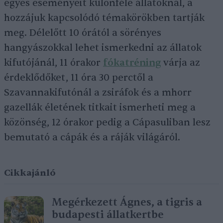
egyes eseményeit különféle állatoknál, a
hozzájuk kapcsolódó témakörökben tartják
meg. Délelőtt 10 órától a sörényes
hangyászokkal lehet ismerkedni az állatok
kifutójánál, 11 órakor
fókatréning
várja az
érdeklődőket, 11 óra 30 perctől a
Szavannakifutónál a zsiráfok és a mhorr
gazellák életének titkait ismerheti meg a
közönség, 12 órakor pedig a Cápasuliban lesz
bemutató a cápák és a ráják világáról.
Cikkajánló
Megérkezett Ágnes, a tigris a
budapesti állatkertbe