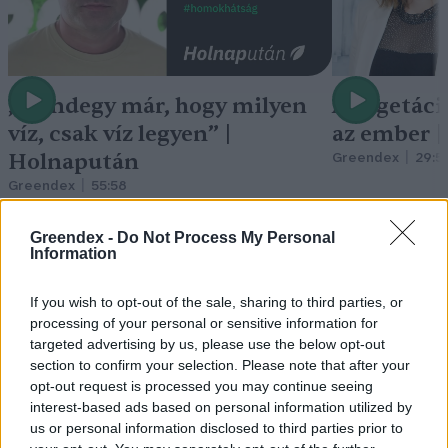
„Mindegy már, hogy milyen
A vegetáci
víz, csak víz legyen” |
az ember 
Holnapután
Greendex
29:5
Greendex
55:58
Greendex -
Do Not Process My Personal
Information
If you wish to opt-out of the sale, sharing to third parties, or
Pár éven belül
processing of your personal or sensitive information for
targeted advertising by us, please use the below opt-out
szivacsvárosokká kellene
section to confirm your selection. Please note that after your
alakítanunk a településeinket –
opt-out request is processed you may continue seeing
interest-based ads based on personal information utilized by
Podcast
us or personal information disclosed to third parties prior to