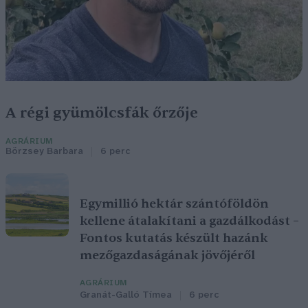
A régi gyümölcsfák őrzője
AGRÁRIUM
Börzsey Barbara
6 perc
Egymillió hektár szántóföldön
kellene átalakítani a gazdálkodást –
Fontos kutatás készült hazánk
mezőgazdaságának jövőjéről
AGRÁRIUM
Granát-Galló Tímea
6 perc