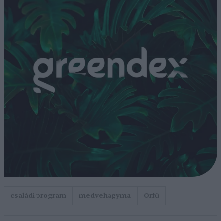
családi program
medvehagyma
Orfű