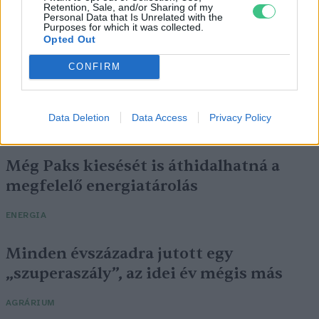
Retention, Sale, and/or Sharing of my
Personal Data that Is Unrelated with the
Purposes for which it was collected.
Opted Out
CONFIRM
Data Deletion
Data Access
Privacy Policy
Még Paks kiesését is áthidalhatná a
megfelelő energiatárolás
ENERGIA
Minden évszázadra jutott egy
„szuperaszály”, az idei év mégis más
AGRÁRIUM