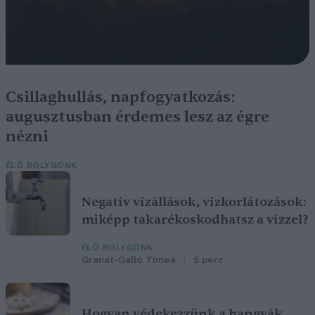
Csillaghullás, napfogyatkozás:
augusztusban érdemes lesz az égre
nézni
ÉLŐ BOLYGÓNK
Negatív vízállások, vízkorlátozások:
miképp takarékoskodhatsz a vízzel?
ÉLŐ BOLYGÓNK
Granát-Galló Tímea
5 perc
Hogyan védekezzünk a hangyák