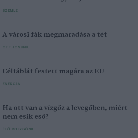
SZEMLE
A városi fák megmaradása a tét
OTTHONUNK
Céltáblát festett magára az EU
ENERGIA
Ha ott van a vízgőz a levegőben, miért
nem esik eső?
ÉLŐ BOLYGÓNK