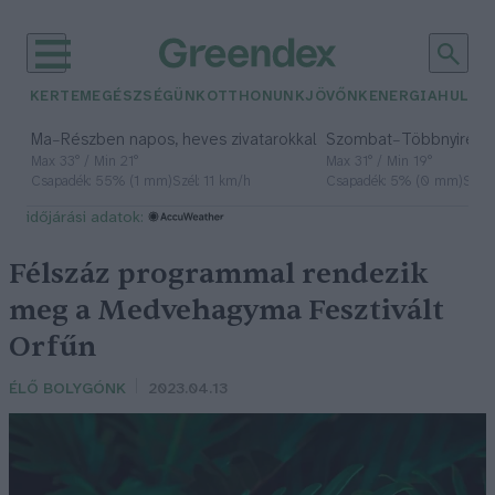
KERTEM
EGÉSZSÉGÜNK
OTTHONUNK
JÖVŐNK
ENERGIA
HULLA
–
–
Ma
Részben napos, heves zivatarokkal
Szombat
Többnyire n
Max 33° / Min 21°
Max 31° / Min 19°
Csapadék: 55% (1 mm)
Szél: 11 km/h
Csapadék: 5% (0 mm)
Szél:
időjárási adatok:
Félszáz programmal rendezik
meg a Medvehagyma Fesztivált
Orfűn
ÉLŐ BOLYGÓNK
2023.04.13