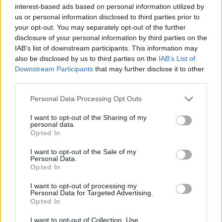
interest-based ads based on personal information utilized by
us or personal information disclosed to third parties prior to
your opt-out. You may separately opt-out of the further
disclosure of your personal information by third parties on the
IAB’s list of downstream participants. This information may
Szöllősi Gáborral, a Gardenfutura ügyvezetőjével beszélgettünk.
also be disclosed by us to third parties on the
IAB’s List of
Downstream Participants
that may further disclose it to other
third parties.
Történelmi aszály sújtja Nagy-
Britanniát is
Personal Data Processing Opt Outs
I want to opt-out of the Sharing of my
SZEMLE
personal data.
Opted In
Elképesztő felvétel mutatja meg,
I want to opt-out of the Sale of my
mekkora a különbség az áradó és a
Personal Data.
Opted In
kiszáradó Duna között
I want to opt-out of processing my
ÉLŐ BOLYGÓNK
Personal Data for Targeted Advertising.
Opted In
I want to opt-out of Collection, Use,