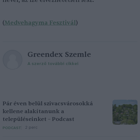
nevel, az íze élvezhetetlen lesz.
(
Medvehagyma Fesztivál
)
Greendex Szemle
A szerző további cikkei
Pár éven belül szivacsvárosokká
kellene alakítanunk a
településeinket – Podcast
2 perc
PODCAST