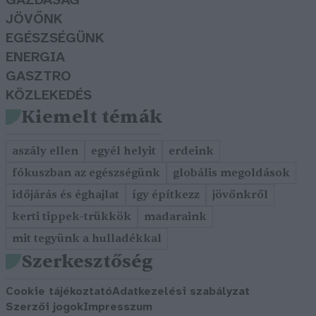
GAZDASÁG
JÖVŐNK
EGÉSZSÉGÜNK
ENERGIA
GASZTRO
KÖZLEKEDÉS
Kiemelt témák
aszály ellen
egyél helyit
erdeink
fókuszban az egészségünk
globális megoldások
időjárás és éghajlat
így építkezz
jövőnkről
kerti tippek-trükkök
madaraink
mit tegyünk a hulladékkal
Szerkesztőség
Cookie tájékoztató
Adatkezelési szabályzat
Szerzői jogok
Impresszum