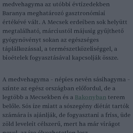
medvehagyma az utóbbi évtizedekben
Baranya meghatározó gasztronómiai
értékévé vált. A Mecsek erdeiben sok helyütt
megtalálható, márciustól májusig gyűjthető
gyógynövényt sokan az egészséges
táplálkozással, a természetközeliséggel, a
bioételek fogyasztásával kapcsolják össze.
A medvehagyma – népies nevén sásihagyma –
szinte az egész országban előfordul, de a
legtöbb a Mecsekben és a
Bakonyban
terem
belőle. Sós íze miatt a sószegény diétát tartók
számára is ajánlják, de fogyasztani a friss, üde
zöld leveleit célszerű, mert ha már virágot