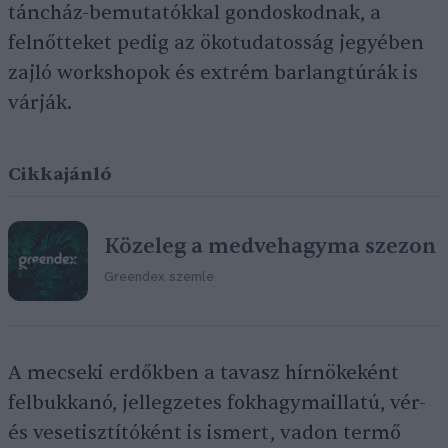
táncház-bemutatókkal gondoskodnak, a
felnőtteket pedig az ökotudatosság jegyében
zajló workshopok és extrém barlangtúrák is
várják.
Cikkajánló
Közeleg a medvehagyma szezon
Greendex szemle
A mecseki erdőkben a tavasz hírnökeként
felbukkanó, jellegzetes fokhagymaillatú, vér-
és vesetisztítóként is ismert, vadon termő