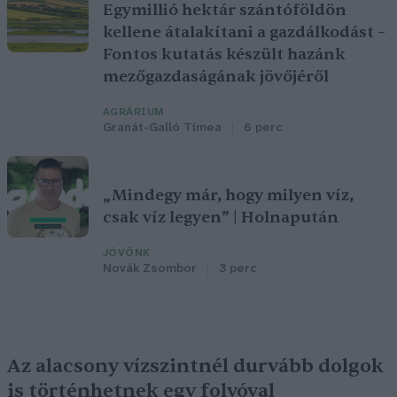
Egymillió hektár szántóföldön
kellene átalakítani a gazdálkodást –
Fontos kutatás készült hazánk
mezőgazdaságának jövőjéről
AGRÁRIUM
Granát-Galló Tímea
6 perc
„Mindegy már, hogy milyen víz,
csak víz legyen” | Holnapután
JÖVŐNK
Novák Zsombor
3 perc
Az alacsony vízszintnél durvább dolgok
is történhetnek egy folyóval