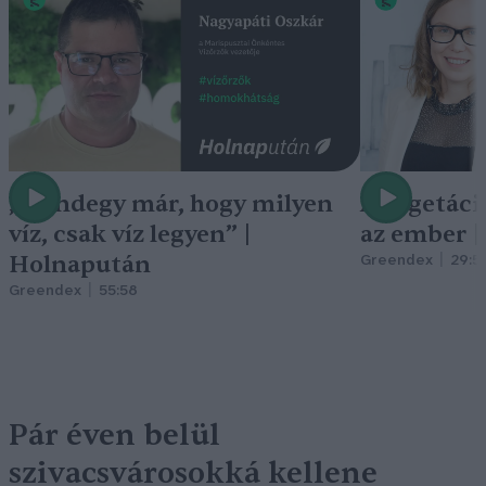
„Mindegy már, hogy milyen
A vegetáci
víz, csak víz legyen” |
az ember 
Holnapután
Greendex
29:5
Greendex
55:58
Pár éven belül
szivacsvárosokká kellene