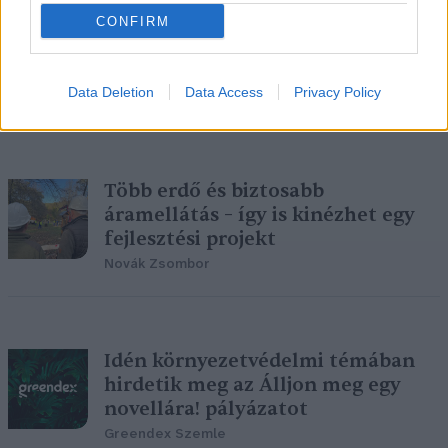
CONFIRM
Januártól teljesen zöldenergiával
működik az E.ON
Greendex Szemle
Data Deletion
Data Access
Privacy Policy
Több erdő és biztosabb
áramellátás – így is kinézhet egy
fejlesztési projekt
Novák Zsombor
Idén környezetvédelmi témában
hirdetik meg az Álljon meg egy
novellára! pályázatot
Greendex Szemle