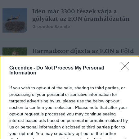
Idén már 3300 fészek várja a
gólyákat az E.ON áramhálózatán
Greendex Szemle
Harmadszor díjazta az E.ON a Föld
bajnokait
Greendex Szemle
Greendex -
Do Not Process My Personal
Information
If you wish to opt-out of the sale, sharing to third parties, or
Megszünteti a napelemes
processing of your personal or sensitive information for
áramellátás ingadozásait az E.ON
targeted advertising by us, please use the below opt-out
új innovációja
section to confirm your selection. Please note that after your
opt-out request is processed you may continue seeing
Greendex Szemle
interest-based ads based on personal information utilized by
us or personal information disclosed to third parties prior to
your opt-out. You may separately opt-out of the further