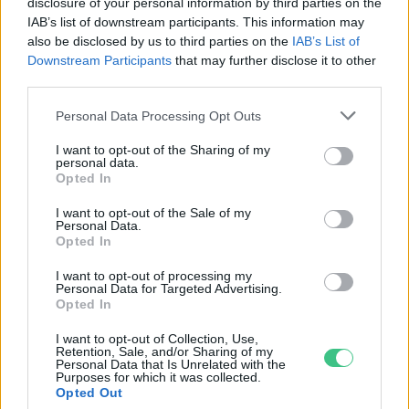
disclosure of your personal information by third parties on the
Idén is biztonságban költhetnek a
IAB’s list of downstream participants. This information may
hazai gólyák
also be disclosed by us to third parties on the
IAB’s List of
Greendex Szemle
Downstream Participants
that may further disclose it to other
third parties.
Personal Data Processing Opt Outs
I want to opt-out of the Sharing of my
Béget a fűnyíró a napelemparkban
personal data.
Opted In
Greendex Szemle
I want to opt-out of the Sale of my
Personal Data.
Opted In
I want to opt-out of processing my
Personal Data for Targeted Advertising.
Biztonságosabb lett a zámori
Opted In
gólyalakótelep
I want to opt-out of Collection, Use,
Greendex Szemle
Retention, Sale, and/or Sharing of my
Personal Data that Is Unrelated with the
Purposes for which it was collected.
Opted Out