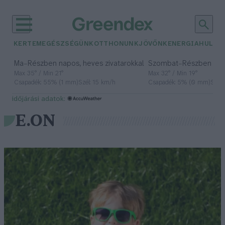
KERTEM
EGÉSZSÉGÜNK
OTTHONUNK
JÖVŐNK
ENERGIA
HULLA
–
–
Ma
Részben napos, heves zivatarokkal
Szombat
Részben na
Max 35° / Min 21°
Max 32° / Min 19°
Csapadék: 55% (1 mm)
Szél: 15 km/h
Csapadék: 5% (0 mm)
Szél:
időjárási adatok:
E.ON