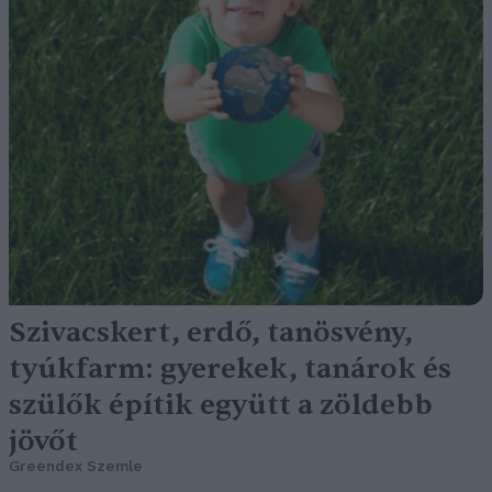
Szivacskert, erdő, tanösvény,
tyúkfarm: gyerekek, tanárok és
szülők építik együtt a zöldebb
jövőt
Greendex Szemle