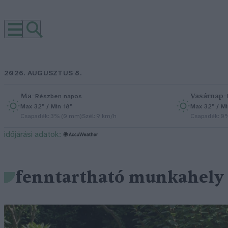
2026. AUGUSZTUS 8.
Ma
–
Vasárnap
–
Részben napos
Max 32° / Min 18°
Max 32° / Mi
Csapadék: 3% (0 mm)
Szél: 9 km/h
Csapadék: 0
időjárási adatok:
fenntartható munkahely