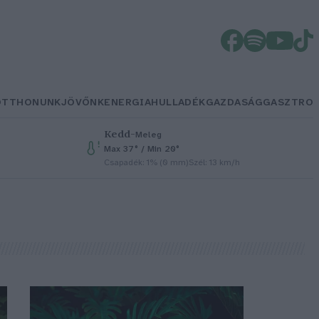
OTTHONUNK
JÖVŐNK
ENERGIA
HULLADÉK
GAZDASÁG
GASZTRO
Kedd
–
Meleg
Max 37° / Min 20°
Csapadék: 1% (0 mm)
Szél: 13 km/h