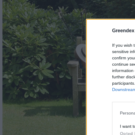
Greendex
If you wish 
sensitive in
confirm you
continue se
information 
further disc
participants
Downstream 
Persona
I want t
Opted 