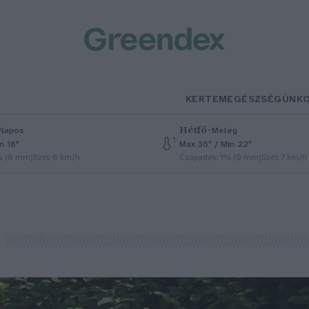
KERTEM
EGÉSZSÉGÜNK
Hétfő
–
Napos
Meleg
n 18°
Max 36° / Min 22°
% (0 mm)
Szél: 6 km/h
Csapadék: 1% (0 mm)
Szél: 7 km/h