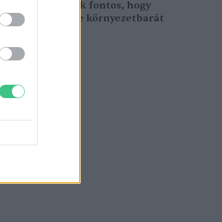
többségének fontos, hogy
munkahelye környezetbarát
legyen
Greendex Szemle