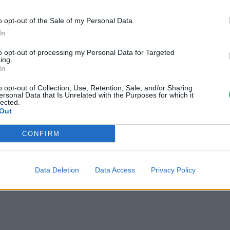
mes lesz elgondolkozni
o opt-out of the Sale of my Personal Data.
In
n
to opt-out of processing my Personal Data for Targeted
ing.
In
o opt-out of Collection, Use, Retention, Sale, and/or Sharing
együnk a fenntartható
ersonal Data that Is Unrelated with the Purposes for which it
lected.
Out
unkahelyért is!
CONFIRM
jas Gyula Bence
Data Deletion
Data Access
Privacy Policy