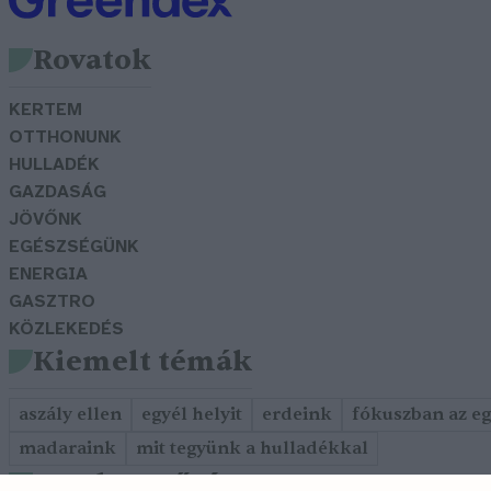
Rovatok
KERTEM
OTTHONUNK
HULLADÉK
GAZDASÁG
JÖVŐNK
EGÉSZSÉGÜNK
ENERGIA
GASZTRO
KÖZLEKEDÉS
Kiemelt témák
aszály ellen
egyél helyit
erdeink
fókuszban az e
madaraink
mit tegyünk a hulladékkal
Szerkesztőség