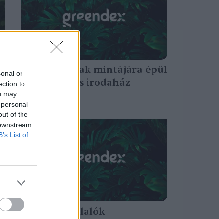
Termeszvárak mintájára épül
sonal or
fűtésmentes irodaház
ection to
Bécsben
ou may
 personal
Greendex Szemle
out of the
 downstream
B’s List of
A munkavállalók