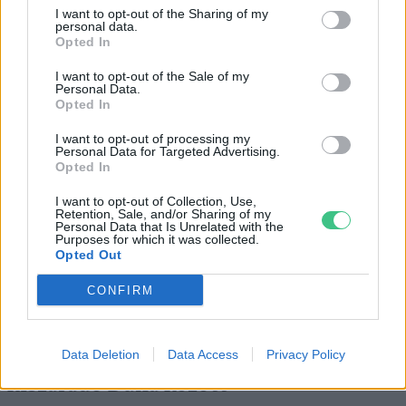
I want to opt-out of the Sharing of my
personal data.
Opted In
I want to opt-out of the Sale of my
Personal Data.
Opted In
Négy éven belül valósággá válhatnak az
elektromos repülőjáratok Európában
I want to opt-out of processing my
Personal Data for Targeted Advertising.
Opted In
KÖZLEKEDÉS
I want to opt-out of Collection, Use,
Retention, Sale, and/or Sharing of my
Történelmi aszály sújtja Nagy-
Personal Data that Is Unrelated with the
Purposes for which it was collected.
Britanniát is
Opted Out
SZEMLE
CONFIRM
Elképesztő felvétel mutatja meg,
Data Deletion
Data Access
Privacy Policy
mekkora a különbség az áradó és a
kiszáradó Duna között