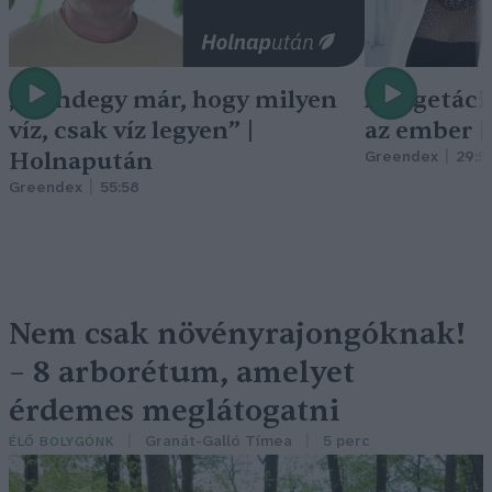
„Mindegy már, hogy milyen
A vegetáci
víz, csak víz legyen” |
az ember 
Holnapután
Greendex
29:5
Greendex
55:58
Nem csak növényrajongóknak!
– 8 arborétum, amelyet
érdemes meglátogatni
Granát-Galló Tímea
5 perc
ÉLŐ BOLYGÓNK