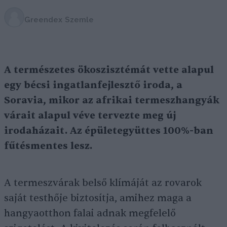
Greendex Szemle
A természetes ökoszisztémát vette alapul
egy bécsi ingatlanfejlesztő iroda, a
Soravia, mikor az afrikai termeszhangyák
várait alapul véve tervezte meg új
irodaházait. Az épületegyüttes 100%-ban
fűtésmentes lesz.
A termeszvárak belső klímáját az rovarok
saját testhője biztosítja, amihez maga a
hangyaotthon falai adnak megfelelő