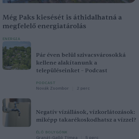
Még Paks kiesését is áthidalhatná a
megfelelő energiatárolás
ENERGIA
Pár éven belül szivacsvárosokká
kellene alakítanunk a
településeinket – Podcast
PODCAST
Novák Zsombor
2 perc
Negatív vízállások, vízkorlátozások:
miképp takarékoskodhatsz a vízzel?
ÉLŐ BOLYGÓNK
Granát-Galló Tímea
5 perc