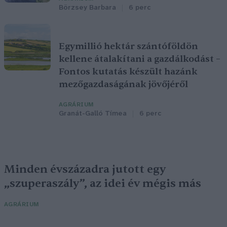
Börzsey Barbara
6 perc
Egymillió hektár szántóföldön
kellene átalakítani a gazdálkodást –
Fontos kutatás készült hazánk
mezőgazdaságának jövőjéről
AGRÁRIUM
Granát-Galló Tímea
6 perc
Minden évszázadra jutott egy
„szuperaszály”, az idei év mégis más
AGRÁRIUM