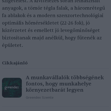
szigetelést. A kivitelezés során felhasznált
anyagok, a tömör tégla falak, a háromrétegű
fa ablakok és a modern szenzortechnológiai
optimális hőmérsékletet (22-26 fok), jó
közérzetet és emellett jó levegőminőséget
biztosítanak majd anélkül, hogy fűtenék az
épületet.
Cikkajánló
A munkavállalók többségének
fontos, hogy munkahelye
környezetbarát legyen
Greendex Szemle