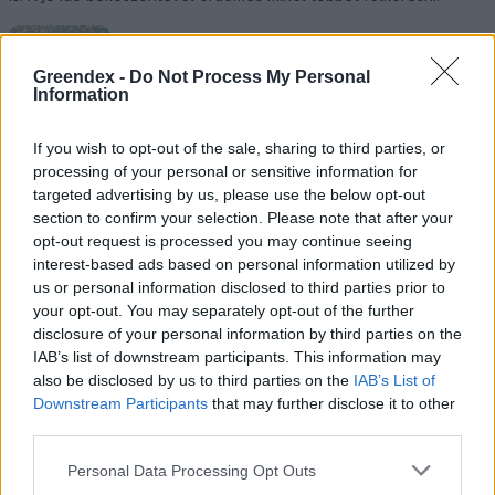
Születésnapi programokkal várja a
Greendex -
Do Not Process My Personal
Information
hétvégén a közönséget a 160 éves
Fővárosi Állatkert
If you wish to opt-out of the sale, sharing to third parties, or
processing of your personal or sensitive information for
ÉLŐ BOLYGÓNK
targeted advertising by us, please use the below opt-out
section to confirm your selection. Please note that after your
Szedd magad őszibarack: itt vannak
opt-out request is processed you may continue seeing
a legjobb lelőhelyek!
interest-based ads based on personal information utilized by
us or personal information disclosed to third parties prior to
SZEMLE
your opt-out. You may separately opt-out of the further
disclosure of your personal information by third parties on the
IAB’s list of downstream participants. This information may
also be disclosed by us to third parties on the
IAB’s List of
Downstream Participants
that may further disclose it to other
third parties.
Personal Data Processing Opt Outs