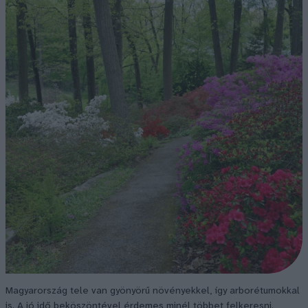
Magyarország tele van gyönyörű növényekkel, így arborétumokkal
is. A jó idő beköszöntével érdemes minél többet felkeresni.