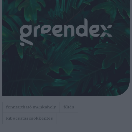
fenntartható munkahely
fűtés
kibocsátáscsökkentés