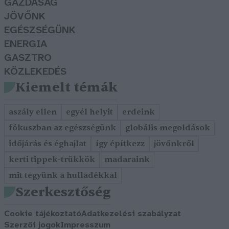
GAZDASÁG
JÖVŐNK
EGÉSZSÉGÜNK
ENERGIA
GASZTRO
KÖZLEKEDÉS
Kiemelt témák
aszály ellen
egyél helyit
erdeink
fókuszban az egészségünk
globális megoldások
időjárás és éghajlat
így építkezz
jövőnkről
kerti tippek-trükkök
madaraink
mit tegyünk a hulladékkal
Szerkesztőség
Cookie tájékoztató
Adatkezelési szabályzat
Szerzői jogok
Impresszum