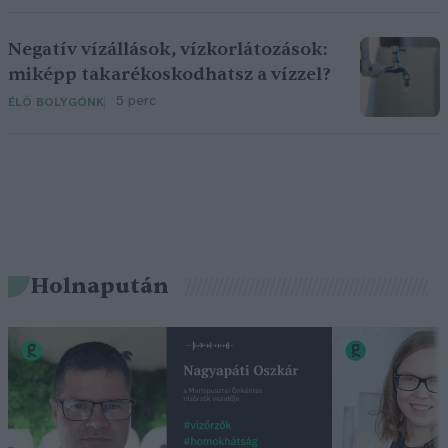
Negatív vízállások, vízkorlátozások:
miképp takarékoskodhatsz a vízzel?
5 perc
ÉLŐ BOLYGÓNK
Holnapután