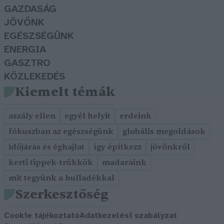
GAZDASÁG
JÖVŐNK
EGÉSZSÉGÜNK
ENERGIA
GASZTRO
KÖZLEKEDÉS
Kiemelt témák
aszály ellen
egyél helyit
erdeink
fókuszban az egészségünk
globális megoldások
időjárás és éghajlat
így építkezz
jövőnkről
kerti tippek-trükkök
madaraink
mit tegyünk a hulladékkal
Szerkesztőség
Cookie tájékoztató
Adatkezelési szabályzat