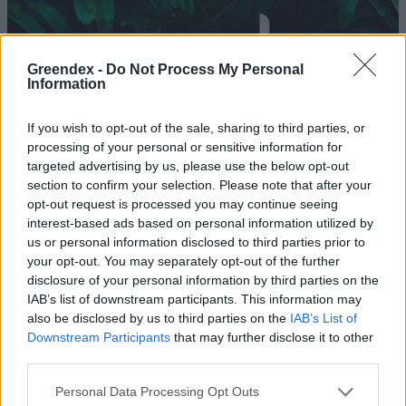
Greendex -
Do Not Process My Personal
Information
If you wish to opt-out of the sale, sharing to third parties, or
processing of your personal or sensitive information for
targeted advertising by us, please use the below opt-out
section to confirm your selection. Please note that after your
opt-out request is processed you may continue seeing
interest-based ads based on personal information utilized by
us or personal information disclosed to third parties prior to
your opt-out. You may separately opt-out of the further
30 fehér orrszarvút költöztettek
disclosure of your personal information by third parties on the
el a faj történetének legnagyobb
IAB’s list of downstream participants. This information may
also be disclosed by us to third parties on the
IAB’s List of
áttelepítése során
Downstream Participants
that may further disclose it to other
third parties.
Szemle
Personal Data Processing Opt Outs