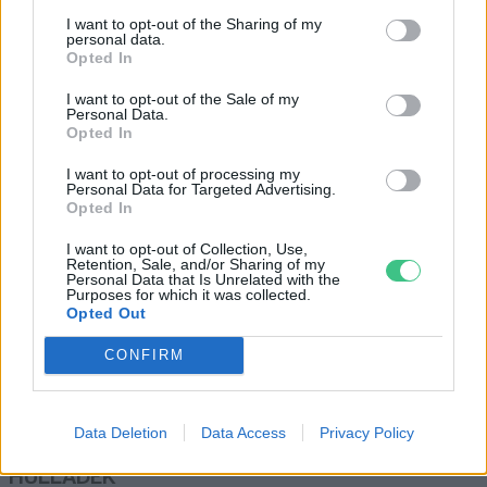
A pompás királylepkék populációja
I want to opt-out of the Sharing of my
évek óta tartó hanyatlás után újra
personal data.
virágzásnak indult
Opted In
Szemle
I want to opt-out of the Sale of my
Personal Data.
Opted In
Veszélyben vannak a kacsacsőrű
I want to opt-out of processing my
emlősök?
Personal Data for Targeted Advertising.
Opted In
Greendex szemle
I want to opt-out of Collection, Use,
Retention, Sale, and/or Sharing of my
Personal Data that Is Unrelated with the
Purposes for which it was collected.
Opted Out
CONFIRM
Rovatok
KERTEM
Data Deletion
Data Access
Privacy Policy
OTTHONUNK
HULLADÉK