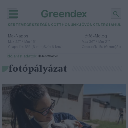
KERTEM
EGÉSZSÉGÜNK
OTTHONUNK
JÖVŐNK
ENERGIA
HULLA
–
–
Ma
Napos
Hétfő
Meleg
Max 32° / Min 18°
Max 36° / Min 21°
Csapadék: 0% (0 mm)
Szél: 6 km/h
Csapadék: 1% (0 mm)
Szél: 7
időjárási adatok:
fotópályázat