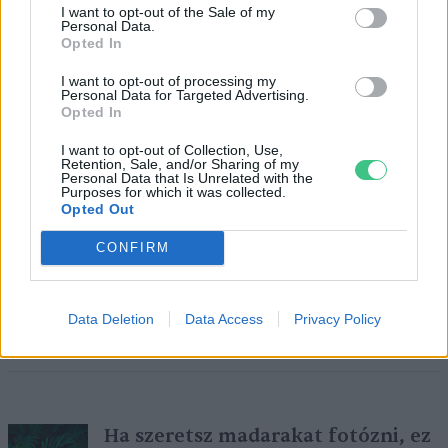
I want to opt-out of the Sale of my
Greendex szemle
Personal Data.
Opted In
I want to opt-out of processing my
Personal Data for Targeted Advertising.
Opted In
Ezek lettek idén a világ legszebb
tájképei
I want to opt-out of Collection, Use,
Retention, Sale, and/or Sharing of my
Greendex szemle
Personal Data that Is Unrelated with the
Purposes for which it was collected.
Opted Out
CONFIRM
Még nevezhetsz a növényszelfi
fotópályázatra!
Data Deletion
Data Access
Privacy Policy
Greendex Szemle
Ha szeretsz madarakat fotózni, ez