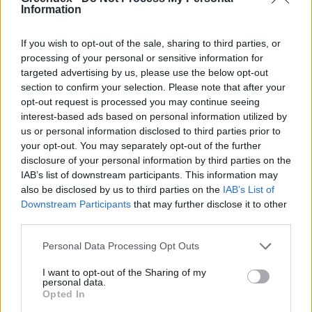
Indul „A gyepek titkai” V.
Information
fotópályázat
Greendex Szemle
If you wish to opt-out of the sale, sharing to third parties, or
processing of your personal or sensitive information for
targeted advertising by us, please use the below opt-out
section to confirm your selection. Please note that after your
A dunavirág sikere Dubajban
opt-out request is processed you may continue seeing
Greendex Szemle
interest-based ads based on personal information utilized by
us or personal information disclosed to third parties prior to
your opt-out. You may separately opt-out of the further
disclosure of your personal information by third parties on the
IAB’s list of downstream participants. This information may
A szerelem a témája az év hazai
also be disclosed by us to third parties on the
IAB’s List of
madárfotójának
Downstream Participants
that may further disclose it to other
Greendex Szemle
third parties.
Personal Data Processing Opt Outs
I want to opt-out of the Sharing of my
personal data.
Rangos természetfotóversenyen
Opted In
díjaztak egy magyar képet is