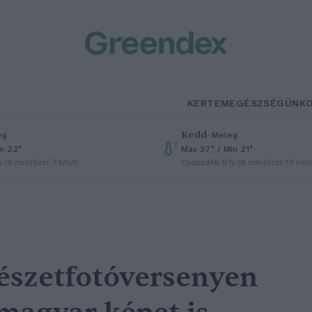
KERTEM
EGÉSZSÉGÜNK
Kedd
–
eg
Meleg
in 22°
Max 37° / Min 21°
% (0 mm)
Szél: 7 km/h
Csapadék: 0% (0 mm)
Szél: 13 km
észetfotóversenyen