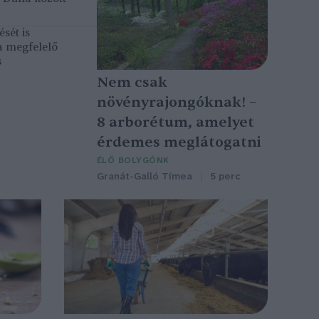
sét is
a megfelelő
s
Nem csak
növényrajongóknak! –
8 arborétum, amelyet
érdemes meglátogatni
ÉLŐ BOLYGÓNK
Granát-Galló Tímea
5 perc