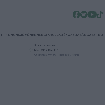
OTTHONUNK
JÖVŐNK
ENERGIA
HULLADÉK
GAZDASÁG
GASZTRO
Szerda
–
Napos
Max 33° / Min 17°
/h
Csapadék: 0% (0 mm)
Szél: 9 km/h