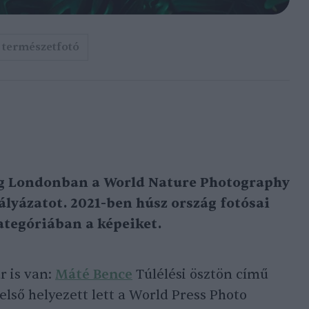
természetfotó
g Londonban a World Nature Photography
lyázatot. 2021-ben húsz ország fotósai
ategóriában a képeiket.
r is van:
Máté Bence
Túlélési ösztön című
 első helyezett lett a World Press Photo