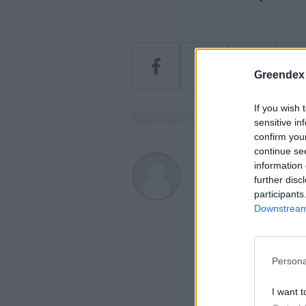
Greendex
If you wish 
sensitive in
confirm you
continue se
Greendex sz
information 
further disc
A szerző további cikk
participants
Downstream 
Persona
I want t