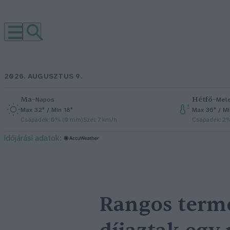
2026. AUGUSZTUS 9.
Ma
–
Hétfő
–
Napos
Mel
Max 32° / Min 18°
Max 36° / M
Csapadék: 0% (0 mm)
Szél: 7 km/h
Csapadék: 2
időjárási adatok:
Rangos term