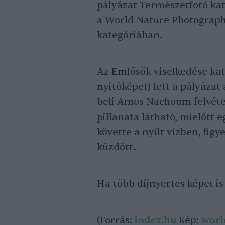
pályázat Természetfotó kat
a World Nature Photograph
kategóriában.
Az Emlősök viselkedése kate
nyitóképet) lett a pályázat
beli Amos Nachoum felvéte
pillanata látható, mielőtt e
követte a nyílt vízben, figy
küzdött.
Ha több díjnyertes képet i
(Forrás:
index.hu
Kép:
worl