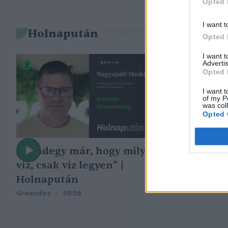
Opted 
I want t
Holnapután
Opted 
I want 
Advertis
Opted 
I want t
of my P
was col
Opted 
„Mindegy már, hogy milyen
A vegetáció
víz, csak víz legyen” |
oka az embe
Holnapután
Greendex
29:5
Greendex
55:58