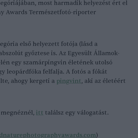
egóriájában, most harmadik helyezést ért el
y Awards Természetfotó-riporter
gória első helyezett fotója (lásd a
 abszolút győztese is. Az Egyesült Államok-
lén egy szamárpingvin életének utolsó
gy leopárdfóka felfalja. A fotós a fókát
elte, ahogy kergeti a
pingvint
, aki az életéért
s megnéznél,
itt
találsz egy válogatást.
dnaturephotographyawards.com
)