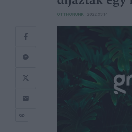
díjaztak egy
OTTHONUNK
2022.03.14