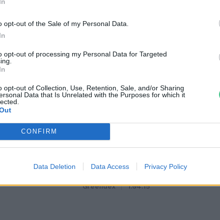
In
o opt-out of the Sale of my Personal Data.
In
to opt-out of processing my Personal Data for Targeted
ing.
In
o opt-out of Collection, Use, Retention, Sale, and/or Sharing
ersonal Data that Is Unrelated with the Purposes for which it
lected.
Out
CONFIRM
tüzek legfőbb
Nincs élet víz nélkül? –
r | Holnapután
Ljasuk Dimitry új filmjéről |
Data Deletion
Data Access
Privacy Policy
Holnapután
3
Greendex
1:04:15