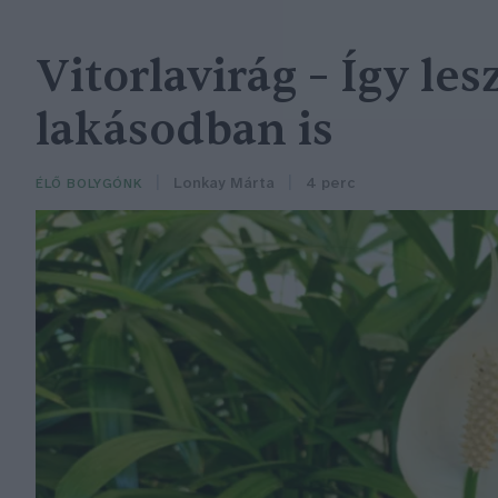
Vitorlavirág – Így le
lakásodban is
Lonkay Márta
4 perc
ÉLŐ BOLYGÓNK