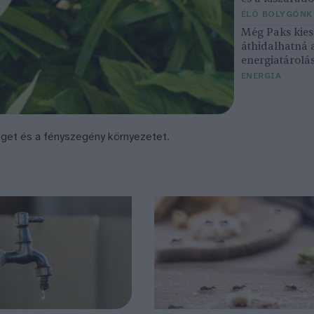
ÉLŐ BOLYGÓNK
Még Paks kiesé
áthidalhatná 
energiatárolá
ENERGIA
eleget és a fényszegény környezetet.