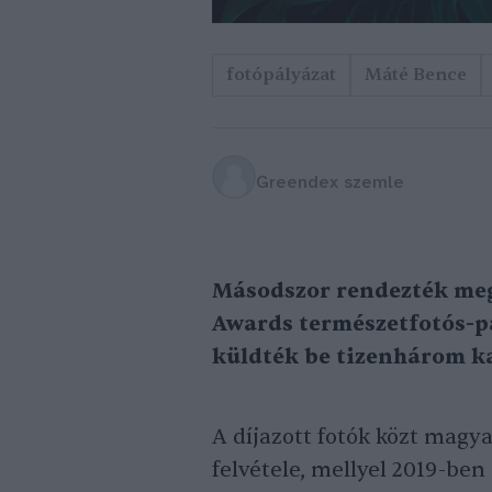
fotópályázat
Máté Bence
Greendex szemle
Másodszor rendezték me
Awards természetfotós-pá
küldték be tizenhárom k
A díjazott fotók közt magya
felvétele, mellyel 2019-ben