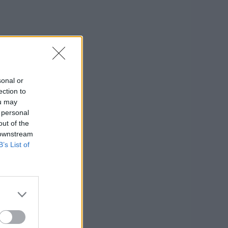
sonal or
ection to
ou may
 personal
out of the
 downstream
B’s List of