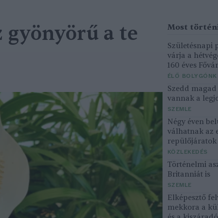
sz gyönyörű a te
Születésnapi
várja a hétvé
160 éves Fővár
ÉLŐ BOLYGÓNK
Szedd magad ő
vannak a legjo
SZEMLE
Négy éven bel
válhatnak az 
repülőjárato
KÖZLEKEDÉS
Történelmi asz
Britanniát is
SZEMLE
Elképesztő fel
mekkora a kü
és a kiszárad