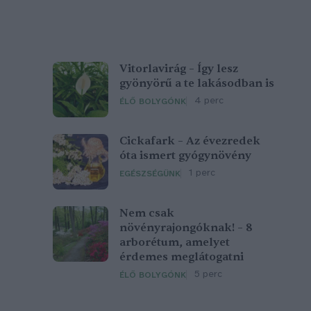
Vitorlavirág – Így lesz
gyönyörű a te lakásodban is
4 perc
ÉLŐ BOLYGÓNK
Cickafark – Az évezredek
óta ismert gyógynövény
1 perc
EGÉSZSÉGÜNK
Nem csak
növényrajongóknak! – 8
arborétum, amelyet
érdemes meglátogatni
5 perc
ÉLŐ BOLYGÓNK