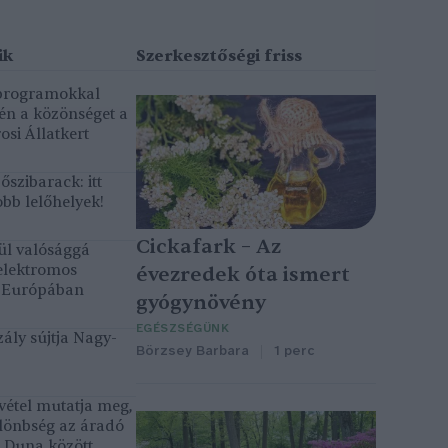
 programokkal
gén a közönséget a
osi Állatkert
szibarack: itt
bb lelőhelyek!
Cickafark – Az
ül valósággá
elektromos
évezredek óta ismert
k Európában
gyógynövény
EGÉSZSÉGÜNK
ály sújtja Nagy-
Börzsey Barbara
1 perc
vétel mutatja meg,
lönbség az áradó
ó Duna között