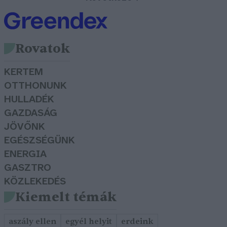
Rovatok
KERTEM
OTTHONUNK
HULLADÉK
GAZDASÁG
JÖVŐNK
EGÉSZSÉGÜNK
ENERGIA
GASZTRO
KÖZLEKEDÉS
Kiemelt témák
aszály ellen
egyél helyit
erdeink