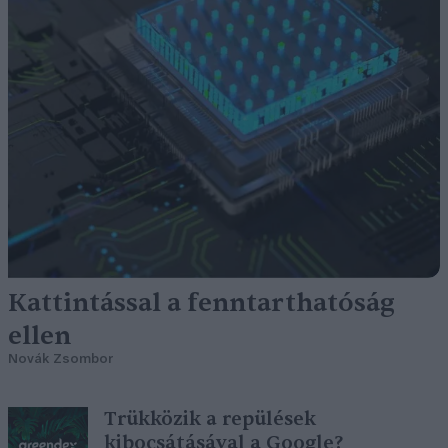
Kattintással a fenntarthatóság
ellen
Novák Zsombor
Trükközik a repülések
kibocsátásával a Google?