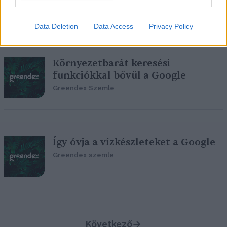
Greendex Szemle
Data Deletion
Data Access
Privacy Policy
Környezetbarát keresési
funkciókkal bővül a Google
Greendex Szemle
Így óvja a vízkészleteket a Google
Greendex szemle
Következő
→