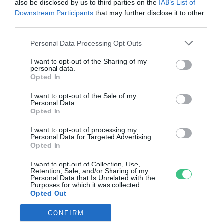
also be disclosed by us to third parties on the
IAB’s List of
Greendex Szemle
Downstream Participants
that may further disclose it to other
third parties.
Personal Data Processing Opt Outs
Végre itt a Google bringás
I want to opt-out of the Sharing of my
útvonaltervezője
personal data.
Opted In
Greendex Szemle
I want to opt-out of the Sale of my
Personal Data.
Opted In
Az ivóvíz ott van a levegőben, csak
I want to opt-out of processing my
Personal Data for Targeted Advertising.
ki kell belőle venni
Opted In
Greendex Szemle
I want to opt-out of Collection, Use,
Retention, Sale, and/or Sharing of my
Personal Data that Is Unrelated with the
Purposes for which it was collected.
Opted Out
Aki tagadja a klímaváltozást, nem
CONFIRM
kapja meg bevételét a YouTube-tól