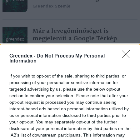
Greendex Szemle
Már a levegőminőséget is
megjeleníti a Google Térkép
Greendex szemle
Greendex -
Do Not Process My Personal
Information
A klímaválságra figyelmeztet a
If you wish to opt-out of the sale, sharing to third parties, or
Google a Föld napján
processing of your personal or sensitive information for
Greendex Szemle
targeted advertising by us, please use the below opt-out
section to confirm your selection. Please note that after your
opt-out request is processed you may continue seeing
interest-based ads based on personal information utilized by
us or personal information disclosed to third parties prior to
A Google algoritmusa segíti az
your opt-out. You may separately opt-out of the further
ökológusok munkáját a
disclosure of your personal information by third parties on the
madárhangok felismerésében
IAB’s list of downstream participants. This information may