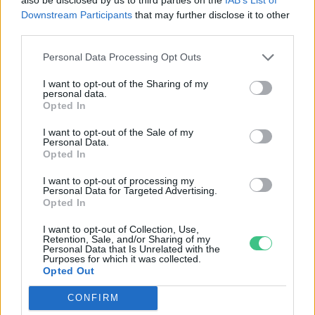
Downstream Participants
that may further disclose it to other
third parties.
Personal Data Processing Opt Outs
Meddig élnek az akváriumi halak?
I want to opt-out of the Sharing of my
Greendex Szemle
personal data.
Opted In
I want to opt-out of the Sale of my
Personal Data.
Opted In
A vérkeszegek
I want to opt-out of processing my
Personal Data for Targeted Advertising.
Bódi Ábel
Opted In
I want to opt-out of Collection, Use,
Retention, Sale, and/or Sharing of my
Personal Data that Is Unrelated with the
Purposes for which it was collected.
Opted Out
Hová lesznek télen a halaink?
CONFIRM
Bódi Ábel