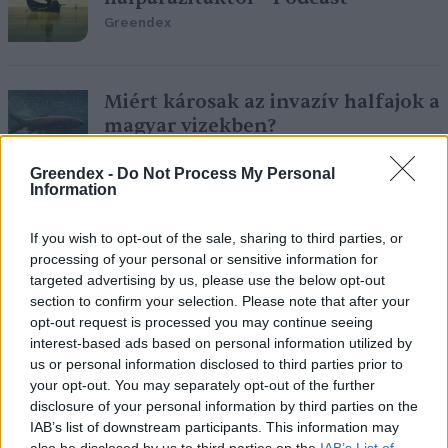
Greendex
Miért károsak az invazív halfajok a
magyar vizekben?
Greendex Szemle
Greendex -
Do Not Process My Personal
Information
Együnk hazai halat karácsonykor,
If you wish to opt-out of the sale, sharing to third parties, or
például hortobágyit!
processing of your personal or sensitive information for
targeted advertising by us, please use the below opt-out
Pribéli Levente
section to confirm your selection. Please note that after your
opt-out request is processed you may continue seeing
interest-based ads based on personal information utilized by
us or personal information disclosed to third parties prior to
A zúgók villámgyors réme
your opt-out. You may separately opt-out of the further
disclosure of your personal information by third parties on the
Bódi Ábel
IAB’s list of downstream participants. This information may
also be disclosed by us to third parties on the
IAB’s List of