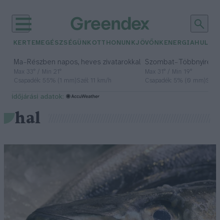
KERTEM
EGÉSZSÉGÜNK
OTTHONUNK
JÖVŐNK
ENERGIA
HULLA
–
–
Ma
Részben napos, heves zivatarokkal
Szombat
Többnyire n
Max 33° / Min 21°
Max 31° / Min 19°
Csapadék: 55% (1 mm)
Szél: 11 km/h
Csapadék: 5% (0 mm)
Szél:
időjárási adatok:
hal