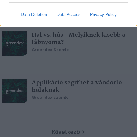
Data Deletion
Data Access
Privacy Policy
Hal vs. hús – Melyiknek kisebb a
lábnyoma?
Greendex Szemle
Applikáció segíthet a vándorló
halaknak
Greendex szemle
Következő
→