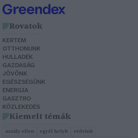
Rovatok
KERTEM
OTTHONUNK
HULLADÉK
GAZDASÁG
JÖVŐNK
EGÉSZSÉGÜNK
ENERGIA
GASZTRO
KÖZLEKEDÉS
Kiemelt témák
aszály ellen
egyél helyit
erdeink