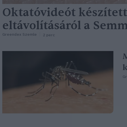
Oktatóvideót készített
eltávolításáról a Sem
Greendex Szemle
2 perc
M
k
G