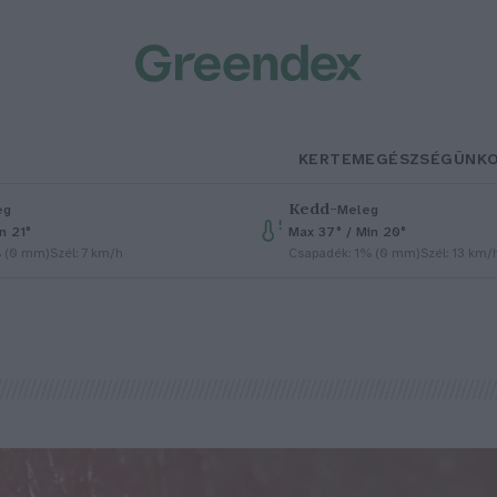
KERTEM
EGÉSZSÉGÜNK
Kedd
–
eg
Meleg
n 21°
Max 37° / Min 20°
% (0 mm)
Szél: 7 km/h
Csapadék: 1% (0 mm)
Szél: 13 km/