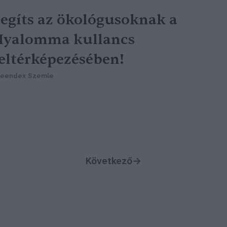
egíts az ökológusoknak a
Hyalomma kullancs
eltérképezésében!
reendex Szemle
Következő
→