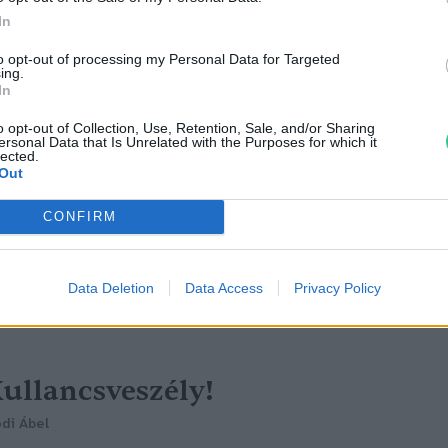
In
to opt-out of processing my Personal Data for Targeted
ing.
In
úlyos megbetegedést okoztak a
o opt-out of Collection, Use, Retention, Sale, and/or Sharing
ersonal Data that Is Unrelated with the Purposes for which it
ullancsok az ország több
lected.
Out
vármegyéjében
CONFIRM
reendex Szemle
Data Deletion
Data Access
Privacy Policy
ullancsveszély!
di Ábel