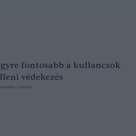
gyre fontosabb a kullancsok
lleni védekezés
reendex szemle