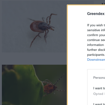
K
k
Greendex
G
If you wish 
sensitive in
confirm you
continue se
information 
further disc
participants
Downstream 
M
a
Persona
G
I want t
Opted 
I want t