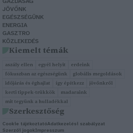
GAZDASÁG
JÖVŐNK
EGÉSZSÉGÜNK
ENERGIA
GASZTRO
KÖZLEKEDÉS
Kiemelt témák
aszály ellen
egyél helyit
erdeink
fókuszban az egészségünk
globális megoldások
időjárás és éghajlat
így építkezz
jövőnkről
kerti tippek-trükkök
madaraink
mit tegyünk a hulladékkal
Szerkesztőség
Cookie tájékoztató
Adatkezelési szabályzat
Szerzői jogok
Impresszum