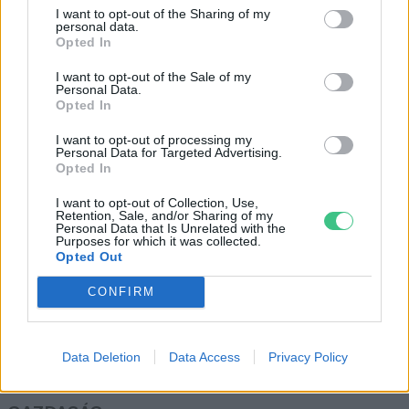
Mandulatermesztés – Ígéretes
I want to opt-out of the Sharing of my
újdonságok
personal data.
Opted In
Greendex
I want to opt-out of the Sale of my
Personal Data.
Opted In
Lelket ápol, aki kertet művel
(videóval)
I want to opt-out of processing my
Personal Data for Targeted Advertising.
Greendex
Opted In
I want to opt-out of Collection, Use,
Retention, Sale, and/or Sharing of my
Personal Data that Is Unrelated with the
Purposes for which it was collected.
Opted Out
Rovatok
CONFIRM
KERTEM
Data Deletion
Data Access
Privacy Policy
OTTHONUNK
HULLADÉK