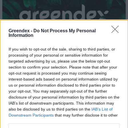
Greendex -
Do Not Process My Personal
Information
If you wish to opt-out of the sale, sharing to third parties, or
processing of your personal or sensitive information for
targeted advertising by us, please use the below opt-out
section to confirm your selection. Please note that after your
opt-out request is processed you may continue seeing
interest-based ads based on personal information utilized by
Újfajta napelem a láthatáron
us or personal information disclosed to third parties prior to
your opt-out. You may separately opt-out of the further
Szemle
disclosure of your personal information by third parties on the
IAB’s list of downstream participants. This information may
also be disclosed by us to third parties on the
IAB’s List of
Egy kutatás a „csodaanyag”
Downstream Participants
that may further disclose it to other
segítségével forradalmasíthatja a
third parties.
napenergiát