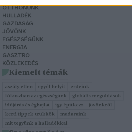
OTTHONUNK
HULLADÉK
GAZDASÁG
JÖVŐNK
EGÉSZSÉGÜNK
ENERGIA
GASZTRO
KÖZLEKEDÉS
Kiemelt témák
aszály ellen
egyél helyit
erdeink
fókuszban az egészségünk
globális megoldások
időjárás és éghajlat
így építkezz
jövőnkről
kerti tippek-trükkök
madaraink
mit tegyünk a hulladékkal