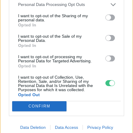
Szemle
Personal Data Processing Opt Outs
I want to opt-out of the Sharing of my
personal data.
Hajból készülhetnek az
Opted In
újgenerációs napelemek
I want to opt-out of the Sale of my
Greendex szemle
Personal Data.
Opted In
I want to opt-out of processing my
Elindult az első perovszkit-
Personal Data for Targeted Advertising.
Opted In
kristályos napelemgyár
Greendex Szemle
I want to opt-out of Collection, Use,
Retention, Sale, and/or Sharing of my
Personal Data that Is Unrelated with the
Purposes for which it was collected.
Opted Out
CONFIRM
Rovatok
Data Deletion
Data Access
Privacy Policy
KERTEM