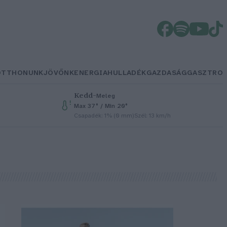
OTTHONUNK
JÖVŐNK
ENERGIA
HULLADÉK
GAZDASÁG
GASZTRO
Kedd
–
Meleg
Max 37° / Min 20°
Csapadék: 1% (0 mm)
Szél: 13 km/h