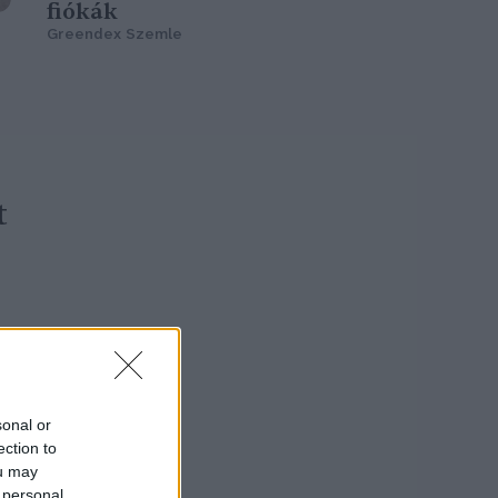
fiókák
Greendex Szemle
t
sonal or
ection to
ou may
 personal