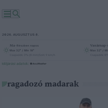
2026. AUGUSZTUS 8.
Ma
–
Vasárnap
–
Részben napos
Max 32° / Min 18°
Max 32° / Mi
Csapadék: 3% (0 mm)
Szél: 9 km/h
Csapadék: 0
időjárási adatok:
ragadozó madarak