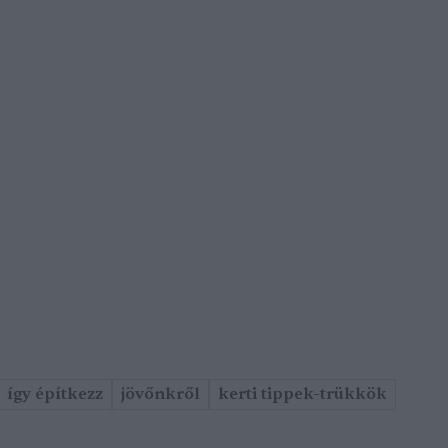
így építkezz
jövőnkről
kerti tippek-trükkök