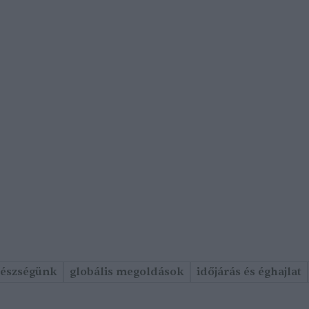
gészségünk
globális megoldások
időjárás és éghajlat