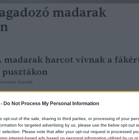
 ragadozó madarak
en
 madarak harcot vívnak a fákér
 pusztákon
reendex Szemle
 -
Do Not Process My Personal Information
to opt-out of the sale, sharing to third parties, or processing of your per
formation for targeted advertising by us, please use the below opt-out s
r selection. Please note that after your opt-out request is processed y
eing interest-based ads based on personal information utilized by us or