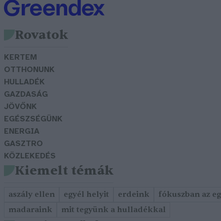
Rovatok
KERTEM
OTTHONUNK
HULLADÉK
GAZDASÁG
JÖVŐNK
EGÉSZSÉGÜNK
ENERGIA
GASZTRO
KÖZLEKEDÉS
Kiemelt témák
aszály ellen
egyél helyit
erdeink
fókuszban az e
madaraink
mit tegyünk a hulladékkal