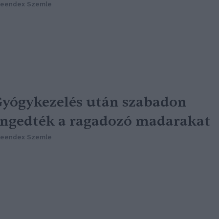
reendex Szemle
yógykezelés után szabadon
ngedték a ragadozó madarakat
reendex Szemle