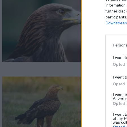
E
information 
further disc
G
participants
Downstream 
Persona
I want t
Opted 
I want t
H
Opted 
s
I want 
Advertis
G
Opted 
I want t
of my P
was col