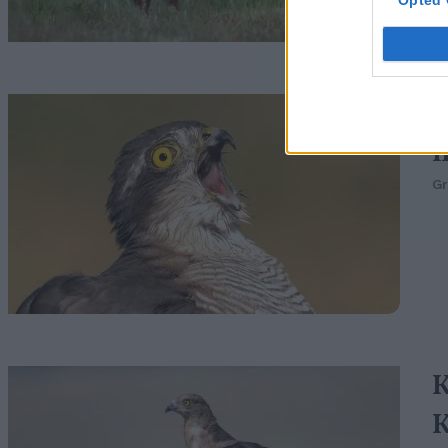
Opted 
E
m
G
K
K