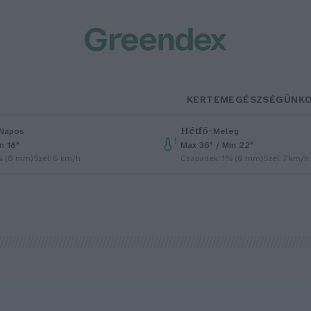
KERTEM
EGÉSZSÉGÜNK
Hétfő
–
Napos
Meleg
n 18°
Max 36° / Min 22°
% (0 mm)
Szél: 6 km/h
Csapadék: 1% (0 mm)
Szél: 7 km/h