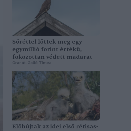
Söréttel lőttek meg egy
egymillió forint értékű,
fokozottan védett madarat
Granát-Galló Tímea
Előbújtak az idei első rétisas-