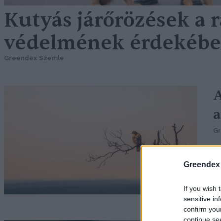
Kutyás járőrözések a
védelmének érdekéb
Greendex Szemle
A
a
G
Greendex
If you wish 
sensitive in
confirm you
continue se