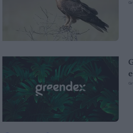
G
G
e
G