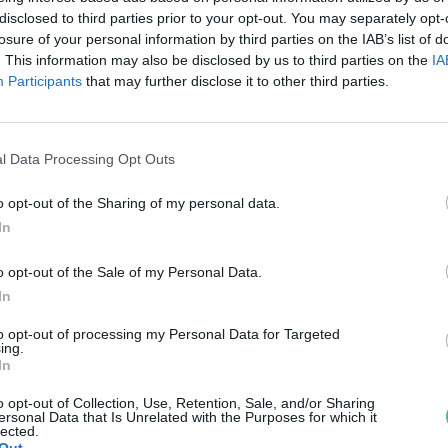
lkészült az idei sasleltár
disclosed to third parties prior to your opt-out. You may separately opt-
losure of your personal information by third parties on the IAB’s list of
reendex Szemle
. This information may also be disclosed by us to third parties on the
IA
Participants
that may further disclose it to other third parties.
l Data Processing Opt Outs
o opt-out of the Sharing of my personal data.
In
o opt-out of the Sale of my Personal Data.
amarosan elkészül az országos
In
asleltár
to opt-out of processing my Personal Data for Targeted
ing.
reendex Szemle
In
o opt-out of Collection, Use, Retention, Sale, and/or Sharing
ersonal Data that Is Unrelated with the Purposes for which it
lected.