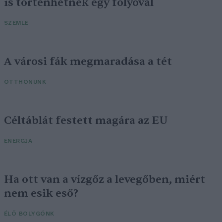
is történhetnek egy folyóval
SZEMLE
A városi fák megmaradása a tét
OTTHONUNK
Céltáblát festett magára az EU
ENERGIA
Ha ott van a vízgőz a levegőben, miért
nem esik eső?
ÉLŐ BOLYGÓNK