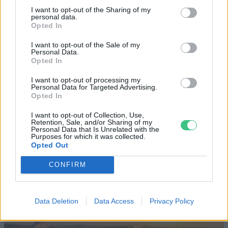
I want to opt-out of the Sharing of my
personal data.
Opted In
I want to opt-out of the Sale of my
Personal Data.
Opted In
Szöllősi Gáborral, a Gardenfutura ügyvezetőjével beszélgettünk.
I want to opt-out of processing my
Personal Data for Targeted Advertising.
Történelmi aszály sújtja Nagy-
Opted In
Britanniát is
I want to opt-out of Collection, Use,
Retention, Sale, and/or Sharing of my
Personal Data that Is Unrelated with the
SZEMLE
Purposes for which it was collected.
Opted Out
Elképesztő felvétel mutatja meg,
CONFIRM
mekkora a különbség az áradó és a
kiszáradó Duna között
Data Deletion
Data Access
Privacy Policy
ÉLŐ BOLYGÓNK