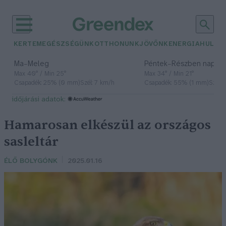
KERTEM
EGÉSZSÉGÜNK
OTTHONUNK
JÖVŐNK
ENERGIA
HULLA
–
–
Ma
Meleg
Péntek
Részben napos, 
Max 40° / Min 25°
Max 34° / Min 21°
Csapadék: 25% (0 mm)
Szél: 7 km/h
Csapadék: 55% (1 mm)
Szél: 
időjárási adatok:
Hamarosan elkészül az országos
sasleltár
ÉLŐ BOLYGÓNK
2025.01.16