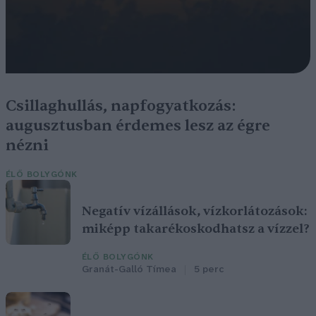
Csillaghullás, napfogyatkozás:
augusztusban érdemes lesz az égre
nézni
ÉLŐ BOLYGÓNK
Negatív vízállások, vízkorlátozások:
miképp takarékoskodhatsz a vízzel?
ÉLŐ BOLYGÓNK
Granát-Galló Tímea
5 perc