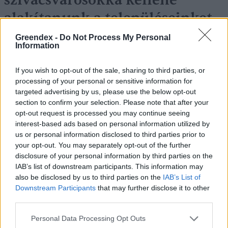
szivacsvárosokká kellene
alakítanunk a településeinket –
Podcast
Greendex -
Do Not Process My Personal
Information
Novák Zsombor
2 perc
PODCAST
If you wish to opt-out of the sale, sharing to third parties, or
processing of your personal or sensitive information for
targeted advertising by us, please use the below opt-out
section to confirm your selection. Please note that after your
opt-out request is processed you may continue seeing
interest-based ads based on personal information utilized by
us or personal information disclosed to third parties prior to
your opt-out. You may separately opt-out of the further
disclosure of your personal information by third parties on the
IAB’s list of downstream participants. This information may
also be disclosed by us to third parties on the
IAB’s List of
Downstream Participants
that may further disclose it to other
third parties.
Personal Data Processing Opt Outs