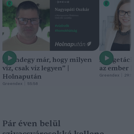
„Mindegy már, hogy milyen
A vegetáci
víz, csak víz legyen” |
az ember 
Holnapután
Greendex
29:5
Greendex
55:58
Pár éven belül