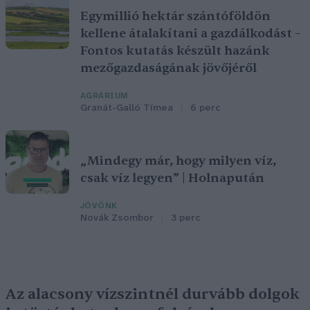
Egymillió hektár szántóföldön
kellene átalakítani a gazdálkodást –
Fontos kutatás készült hazánk
mezőgazdaságának jövőjéről
AGRÁRIUM
Granát-Galló Tímea
6 perc
„Mindegy már, hogy milyen víz,
csak víz legyen” | Holnapután
JÖVŐNK
Novák Zsombor
3 perc
Az alacsony vízszintnél durvább dolgok