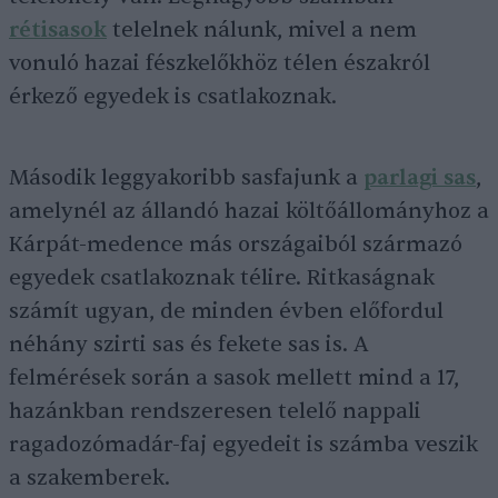
rétisasok
telelnek nálunk, mivel a nem
vonuló hazai fészkelőkhöz télen északról
érkező egyedek is csatlakoznak.
Második leggyakoribb sasfajunk a
parlagi sas
,
amelynél az állandó hazai költőállományhoz a
Kárpát-medence más országaiból származó
egyedek csatlakoznak télire. Ritkaságnak
számít ugyan, de minden évben előfordul
néhány szirti sas és fekete sas is. A
felmérések során a sasok mellett mind a 17,
hazánkban rendszeresen telelő nappali
ragadozómadár-faj egyedeit is számba veszik
a szakemberek.