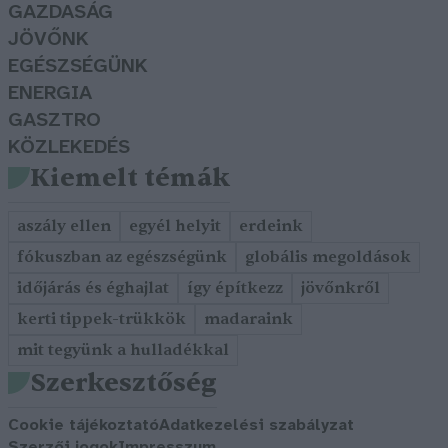
GAZDASÁG
JÖVŐNK
EGÉSZSÉGÜNK
ENERGIA
GASZTRO
KÖZLEKEDÉS
Kiemelt témák
aszály ellen
egyél helyit
erdeink
fókuszban az egészségünk
globális megoldások
időjárás és éghajlat
így építkezz
jövőnkről
kerti tippek-trükkök
madaraink
mit tegyünk a hulladékkal
Szerkesztőség
Cookie tájékoztató
Adatkezelési szabályzat
Szerzői jogok
Impresszum