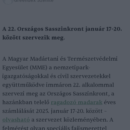
Greendex Szemle
A 22. Országos Sasszinkront
január 17-20.
között szervezik meg
.
A Magyar Madártani és Természetvédelmi
Egyesület (MME) a nemzetipark-
igazgatóságokkal és civil szervezetekkel
együttműködve immáron 22. alkalommal
szervezi meg az Országos Sasszinkront, a
hazánkban telelő
ragadozó madarak
éves
számlálását 2025. január 17-20. között –
olvasható
a szervezet közleményében. A
felmérést olyan speciális fajismerettel