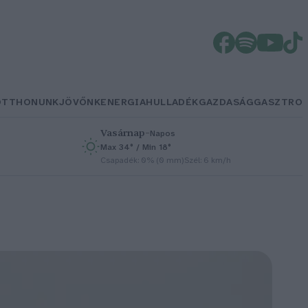
OTTHONUNK
JÖVŐNK
ENERGIA
HULLADÉK
GAZDASÁG
GASZTRO
Vasárnap
–
Napos
Max 34° / Min 18°
h
Csapadék: 0% (0 mm)
Szél: 6 km/h