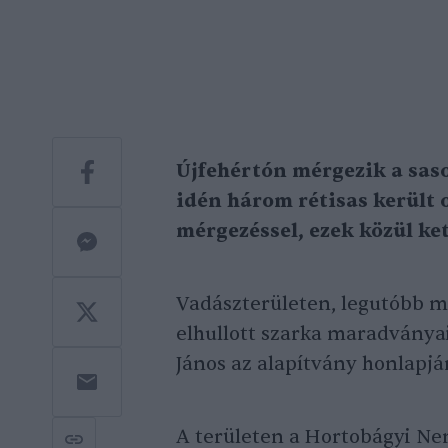
Újfehértón mérgezik a saso
idén három rétisas kerül
mérgezéssel, ezek közül ke
Vadászterületen, legutóbb mé
elhullott szarka maradványa
János az alapítvány honlapjá
A területen a Hortobágyi Ne