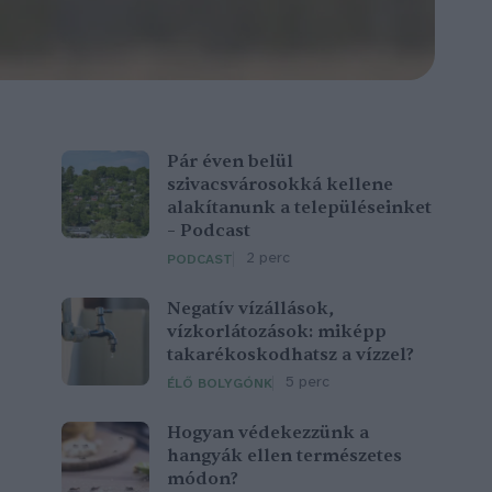
Pár éven belül
szivacsvárosokká kellene
alakítanunk a településeinket
– Podcast
2 perc
PODCAST
Negatív vízállások,
vízkorlátozások: miképp
takarékoskodhatsz a vízzel?
5 perc
ÉLŐ BOLYGÓNK
Hogyan védekezzünk a
hangyák ellen természetes
módon?