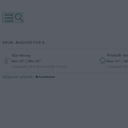
2026. AUGUSZTUS 6.
Ma
–
Péntek
–
Meleg
Ré
Max 39° / Min 25°
Max 34° / Mi
Csapadék: 25% (0 mm)
Szél: 7 km/h
Csapadék: 5
időjárási adatok: