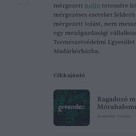
mérgezett
holló
tetemére lel
mérgezéses eseteket felderí
mérgezett tojást, nem messze
egy mezőgazdasági vállalkoz
Természetvédelmi Egyesület 
Madárkórházba.
Cikkajánló
Ragadozó m
Mórahalom
Greendex Szemle