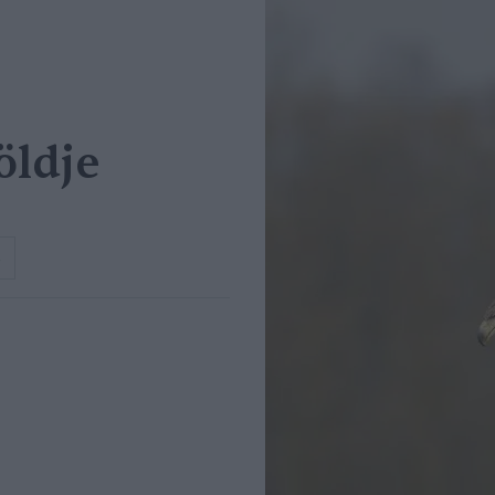
öldje
s