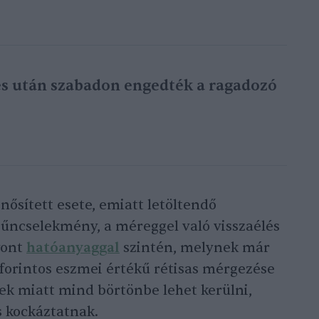
s után szabadon engedték a ragadozó
nősített esete, emiatt letöltendő
bűncselekmény, a méreggel való visszaélés
vont
hatóanyaggal
szintén, melynek már
ó forintos eszmei értékű rétisas mérgezése
ek miatt mind börtönbe lehet kerülni,
s kockáztatnak.