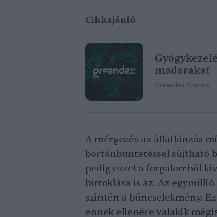
Cikkajánló
Gyógykezelé
madarakat
Greendex Szemle
A mérgezés az állatkínzás mi
börtönbüntetéssel sújtható 
pedig ezzel a forgalomból ki
birtoklása is az. Az egymilli
szintén a bűncselekmény. Ez
ennek ellenére valakik mégi