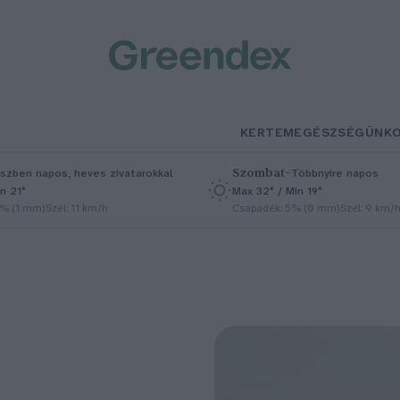
KERTEM
EGÉSZSÉGÜNK
Szombat
–
szben napos, heves zivatarokkal
Többnyire napos
n 21°
Max 32° / Min 19°
5% (1 mm)
Szél: 11 km/h
Csapadék: 5% (0 mm)
Szél: 9 km/