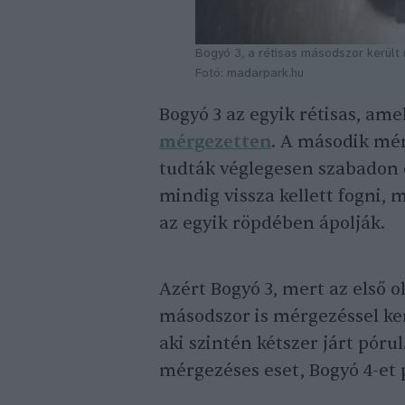
Bogyó 3, a rétisas másodszor kerül
Fotó: madarpark.hu
Bogyó 3 az egyik rétisas, ame
mérgezetten
. A második mér
tudták véglegesen szabadon 
mindig vissza kellett fogni, 
az egyik röpdében ápolják.
Azért Bogyó 3, mert az első ol
másodszor is mérgezéssel ker
aki szintén kétszer járt póru
mérgezéses eset, Bogyó 4-et