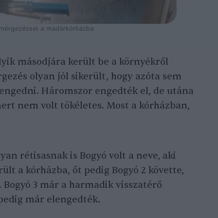
t mérgezéssel a madárkórházba
lyik másodjára került be a környékről
gezés olyan jól sikerült, hogy azóta sem
engedni. Háromszor engedték el, de utána
mert nem volt tökéletes. Most a kórházban,
yan rétisasnak is Bogyó volt a neve, aki
ült a kórházba, őt pedig Bogyó 2 követte,
l. Bogyó 3 már a harmadik visszatérő
 pedig már elengedték.