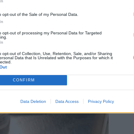
In
zt biztosan tudják mások is, ezért várják a
hogy tegyenek ellene.
o opt-out of the Sale of my Personal Data.
In
to opt-out of processing my Personal Data for Targeted
ing.
In
o opt-out of Collection, Use, Retention, Sale, and/or Sharing
ersonal Data that Is Unrelated with the Purposes for which it
lected.
Out
CONFIRM
Data Deletion
Data Access
Privacy Policy