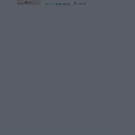
5 perc
OTTHONUNK