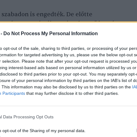
a szabadon is engedték. De előtte
elentést, megvárták a méregkereső kutyás
amint a mérgező csalétkek és mérgezett
 -
Do Not Process My Personal Information
bbi ismételt mérgezés elkerülése
to opt-out of the sale, sharing to third parties, or processing of your per
formation for targeted advertising by us, please use the below opt-out s
r selection. Please note that after your opt-out request is processed y
eing interest-based ads based on personal information utilized by us or
befejezte a nyomozást, a Nyíregyházi
disclosed to third parties prior to your opt-out. You may separately opt-
losure of your personal information by third parties on the IAB’s list of
álya pedig hozzájárult ahhoz, hogy az
. This information may also be disclosed by us to third parties on the
IA
enhessen a mérgezés helye és körülménye
Participants
that may further disclose it to other third parties.
ánosság hatása hátha közelebb vezet a
hez és a továbbiak elkerüléséhez.
l Data Processing Opt Outs
o opt-out of the Sharing of my personal data.
s évek óta eredménytelen, pedig valaki,