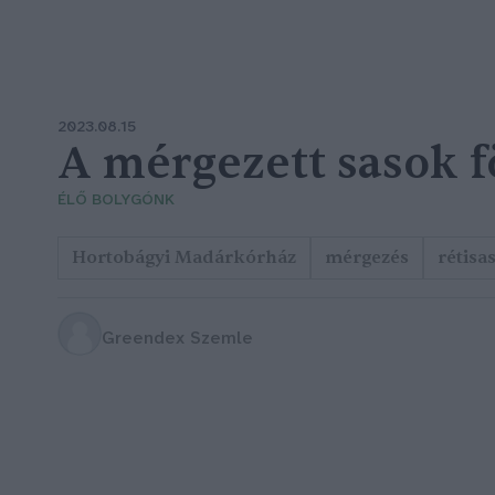
2023.08.15
A mérgezett sasok f
ÉLŐ BOLYGÓNK
Hortobágyi Madárkórház
mérgezés
rétisa
Greendex Szemle