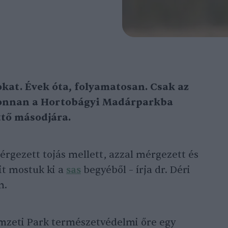
kat. Évek óta, folyamatosan. Csak az
t onnan a Hortobágyi Madárparkba
ttő másodjára.
rgezett tojás mellett, azzal mérgezett és
it mostuk ki a
sas
begyéből – írja dr. Déri
n.
mzeti Park természetvédelmi őre egy