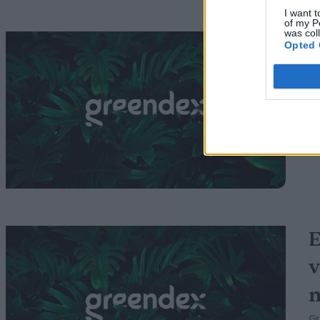
I want t
of my P
was col
Í
Opted 
l
G
E
v
m
G