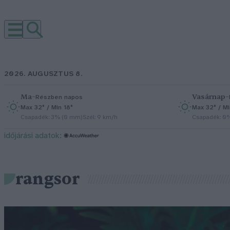
2026. AUGUSZTUS 8.
Ma
–
Vasárnap
–
Részben napos
Max 32° / Min 18°
Max 32° / Mi
Csapadék: 3% (0 mm)
Szél: 9 km/h
Csapadék: 0
időjárási adatok:
rangsor