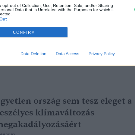
o opt-out of Collection, Use, Retention, Sale, and/or Sharing
ersonal Data that Is Unrelated with the Purposes for which it
lected.
me a legfenntarthatóbb városok
Out
istája
CONFIRM
reendex szemle
Data Deletion
Data Access
Privacy Policy
gyetlen ország sem tesz eleget a
eszélyes klímaváltozás
egakadályozásáért
reendex