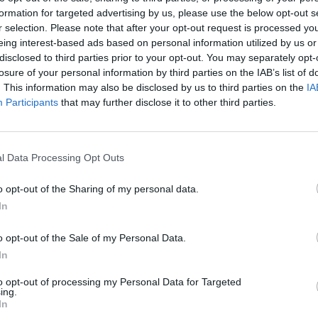
formation for targeted advertising by us, please use the below opt-out s
 világ száz legjobb
r selection. Please note that after your opt-out request is processed y
eing interest-based ads based on personal information utilized by us or
E a THE
disclosed to third parties prior to your opt-out. You may separately opt-
losure of your personal information by third parties on the IAB’s list of
gsorában
. This information may also be disclosed by us to third parties on the
IA
Participants
that may further disclose it to other third parties.
l Data Processing Opt Outs
zek a világ legélhetőbb városai 
o opt-out of the Sharing of my personal data.
riss lista szerint
In
reendex szemle
o opt-out of the Sale of my Personal Data.
In
to opt-out of processing my Personal Data for Targeted
ing.
In