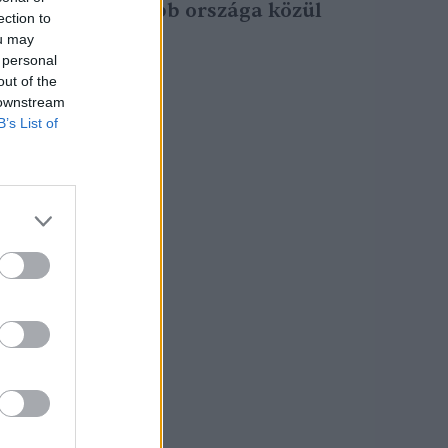
10 legzöldebb országa közül
ection to
10 európai
ou may
Greendex szemle
 personal
out of the
 downstream
B’s List of
a