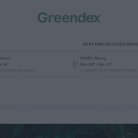
KERTEM
EGÉSZSÉGÜNK
Hétfő
–
Napos
Meleg
n 18°
Max 36° / Min 22°
% (0 mm)
Szél: 6 km/h
Csapadék: 1% (0 mm)
Szél: 7 km/h