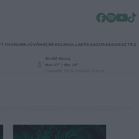
OTTHONUNK
JÖVŐNK
ENERGIA
HULLADÉK
GAZDASÁG
GASZTRO
Kedd
–
Meleg
Max 37° / Min 20°
Csapadék: 1% (0 mm)
Szél: 13 km/h