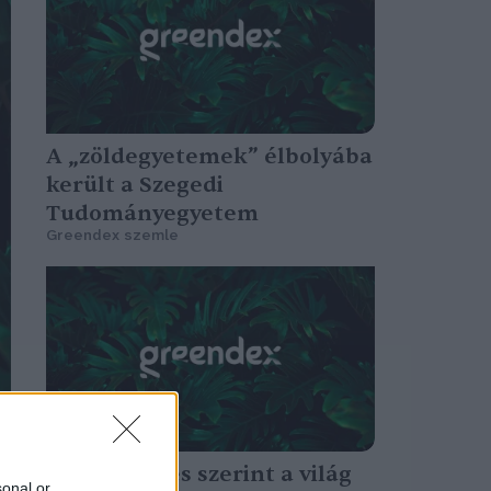
A „zöldegyetemek” élbolyába
került a Szegedi
Tudományegyetem
Greendex szemle
Egy felmérés szerint a világ
sonal or