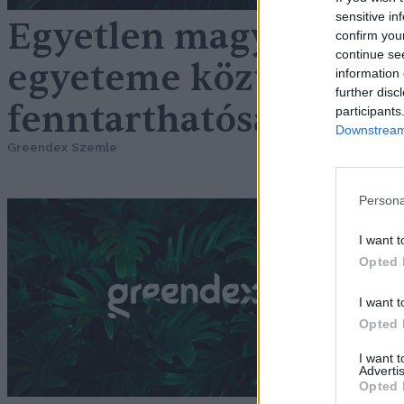
sensitive in
Egyetlen magyarként a
confirm you
continue se
egyeteme közt a MAT
information 
further disc
fenntarthatósági ran
participants
Downstream 
Greendex Szemle
Persona
E
I want t
f
Opted 
G
I want t
Opted 
I want 
Advertis
Opted 