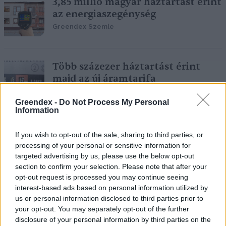
3,85 millió magyar háztartást érint
az energiaszegénység
Greendex Szemle
Több százezer háztartást érint
majd az új áramtarifa
Greendex Szemle
Greendex -
Do Not Process My Personal
Information
Nagyon nem mindegy, hogyan
If you wish to opt-out of the sale, sharing to third parties, or
szigetelsz!
processing of your personal or sensitive information for
targeted advertising by us, please use the below opt-out
Greendex Szemle
section to confirm your selection. Please note that after your
opt-out request is processed you may continue seeing
interest-based ads based on personal information utilized by
us or personal information disclosed to third parties prior to
Így bánj takarékosan az energiával!
your opt-out. You may separately opt-out of the further
disclosure of your personal information by third parties on the
Novák Zsombor