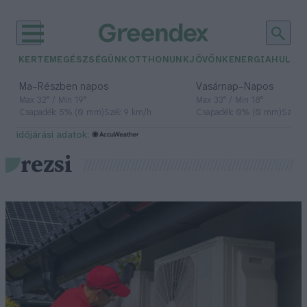
KERTEM
EGÉSZSÉGÜNK
OTTHONUNK
JÖVŐNK
ENERGIA
HULLA
–
–
Ma
Részben napos
Vasárnap
Napos
Max 32° / Min 19°
Max 33° / Min 18°
Csapadék: 5% (0 mm)
Szél: 9 km/h
Csapadék: 0% (0 mm)
Szél: 
időjárási adatok:
rezsi