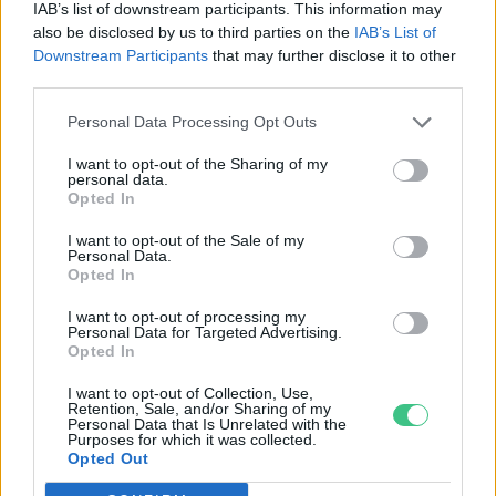
IAB’s list of downstream participants. This information may
also be disclosed by us to third parties on the
IAB’s List of
Downstream Participants
that may further disclose it to other
third parties.
Personal Data Processing Opt Outs
Kiváló ütemben töltődnek a hazai
gáztárolók
I want to opt-out of the Sharing of my
personal data.
Greendex Szemle
Opted In
I want to opt-out of the Sale of my
Personal Data.
Opted In
Az európaiak nagy többsége
I want to opt-out of processing my
Personal Data for Targeted Advertising.
csökkenti az otthoni
Opted In
energiafogyasztást
Greendex Szemle
I want to opt-out of Collection, Use,
Retention, Sale, and/or Sharing of my
Personal Data that Is Unrelated with the
Purposes for which it was collected.
Opted Out