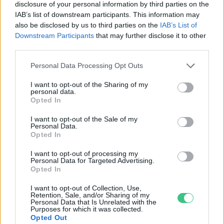
Vajon kibírná az elektromos
disclosure of your personal information by third parties on the
IAB’s list of downstream participants. This information may
hálózat, ha minden autót
also be disclosed by us to third parties on the
IAB’s List of
elektromosra cserélnénk?
Downstream Participants
that may further disclose it to other
Greendex Szemle
third parties.
Personal Data Processing Opt Outs
I want to opt-out of the Sharing of my
Rekordgyors elektromosautó-
personal data.
Opted In
töltőt mutattak be
Greendex Szemle
I want to opt-out of the Sale of my
Personal Data.
Opted In
I want to opt-out of processing my
Personal Data for Targeted Advertising.
A Volkswagen új stratégiája szerint
Opted In
lassan náluk is vége a
I want to opt-out of Collection, Use,
robbanómotor korszakának
Retention, Sale, and/or Sharing of my
Personal Data that Is Unrelated with the
Greendex Szemle
Purposes for which it was collected.
Opted Out