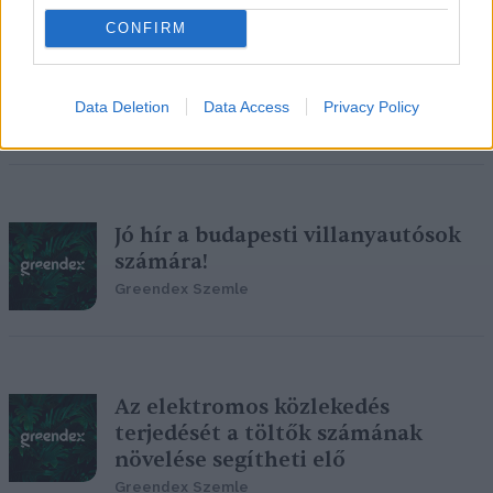
CONFIRM
Itthon is kezd kiépülni az e-autós
ökoszisztéma
Data Deletion
Data Access
Privacy Policy
Greendex Szemle
Jó hír a budapesti villanyautósok
számára!
Greendex Szemle
Az elektromos közlekedés
terjedését a töltők számának
növelése segítheti elő
Greendex Szemle