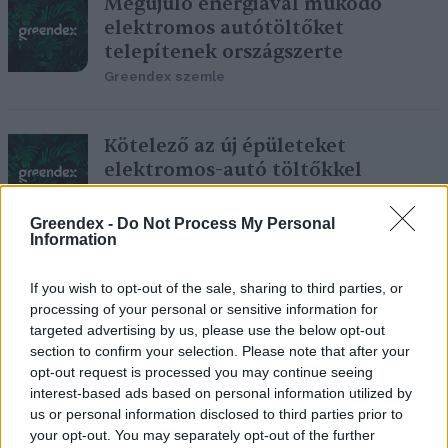
Megújuló energiával működő
elektromos autótöltőket
telepítenek országszerte
Greendex szemle
Kötelező az új épületeket
elektromos-autó töltőkkel
felszerelni
Greendex Szemle
Greendex -
Do Not Process My Personal
Information
Elsőként Angliában lesz kötelező
If you wish to opt-out of the sale, sharing to third parties, or
az új épületekbe e-autó töltőket
processing of your personal or sensitive information for
targeted advertising by us, please use the below opt-out
felszerelni
section to confirm your selection. Please note that after your
Greendex Szemle
opt-out request is processed you may continue seeing
interest-based ads based on personal information utilized by
us or personal information disclosed to third parties prior to
your opt-out. You may separately opt-out of the further