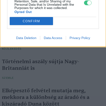
Retention, Sale, and/or Sharing of my
Personal Data that Is Unrelated with the
Purposes for which it was collected.
Opted Out
CONFIRM
Négy éven belül valósággá válhatnak az
elektromos repülőjáratok Európában
Data Deletion
Data Access
Privacy Policy
KÖZLEKEDÉS
Történelmi aszály sújtja Nagy-
Britanniát is
SZEMLE
Elképesztő felvétel mutatja meg,
mekkora a különbség az áradó és a
kiszáradó Duna között