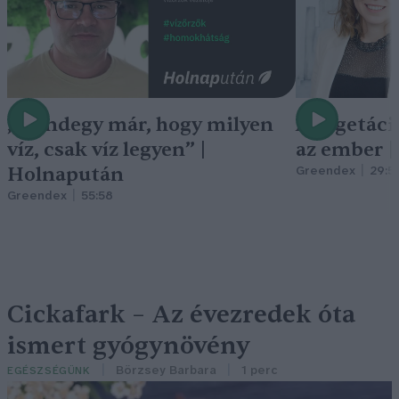
„Mindegy már, hogy milyen
A vegetáci
víz, csak víz legyen” |
az ember 
Holnapután
Greendex
29:5
Greendex
55:58
Cickafark – Az évezredek óta
ismert gyógynövény
Börzsey Barbara
1 perc
EGÉSZSÉGÜNK