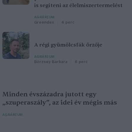
is segíteni az élelmiszertermelést
AGRÁRIUM
Greendex
4 perc
A régi gyümölcsfák őrzője
AGRÁRIUM
Börzsey Barbara
6 perc
Minden évszázadra jutott egy
„szuperaszály”, az idei év mégis más
AGRÁRIUM