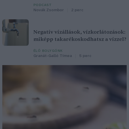
PODCAST
Novák Zsombor
2 perc
Negatív vízállások, vízkorlátozások:
miképp takarékoskodhatsz a vízzel?
ÉLŐ BOLYGÓNK
Granát-Galló Tímea
5 perc