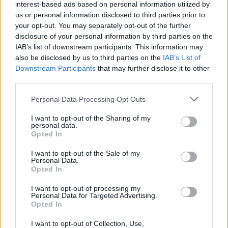
interest-based ads based on personal information utilized by
pedig ma is számos betegség ellen használják.
us or personal information disclosed to third parties prior to
your opt-out. You may separately opt-out of the further
disclosure of your personal information by third parties on the
Születésnapi programokkal várja a
IAB’s list of downstream participants. This information may
hétvégén a közönséget a 160 éves
also be disclosed by us to third parties on the
IAB’s List of
Fővárosi Állatkert
Downstream Participants
that may further disclose it to other
third parties.
ÉLŐ BOLYGÓNK
Personal Data Processing Opt Outs
Szedd magad őszibarack: itt vannak
I want to opt-out of the Sharing of my
a legjobb lelőhelyek!
personal data.
Opted In
SZEMLE
I want to opt-out of the Sale of my
Personal Data.
Opted In
I want to opt-out of processing my
Personal Data for Targeted Advertising.
Opted In
I want to opt-out of Collection, Use,