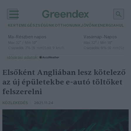
KERTEM
EGÉSZSÉGÜNK
OTTHONUNK
JÖVŐNK
ENERGIA
HULLA
–
–
Ma
Részben napos
Vasárnap
Napos
Max 32° / Min 18°
Max 32° / Min 18°
Csapadék: 3% (0 mm)
Szél: 9 km/h
Csapadék: 0% (0 mm)
Szél: 
időjárási adatok:
Elsőként Angliában lesz kötelező
az új épületekbe e-autó töltőket
felszerelni
KÖZLEKEDÉS
2021.11.24