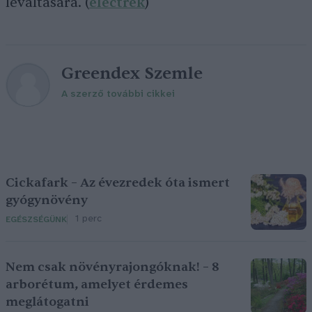
leváltására. (
electrek
)
Greendex Szemle
A szerző további cikkei
Cickafark – Az évezredek óta ismert
gyógynövény
1 perc
EGÉSZSÉGÜNK
Nem csak növényrajongóknak! – 8
arborétum, amelyet érdemes
meglátogatni