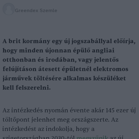
Greendex Szemle
A brit kormány egy új jogszabállyal előírja,
hogy minden újonnan épülő angliai
otthonban és irodában, vagy jelentős
felújításon átesett épületnél elektromos
járművek töltésére alkalmas készüléket
kell felszerelni.
Az intézkedés nyomán évente akár 145 ezer új
töltőpont jelenhet meg országszerte. Az
intézkedést az indokolja, hogy a
szigetországban 2030-tól
megszűnik
az új