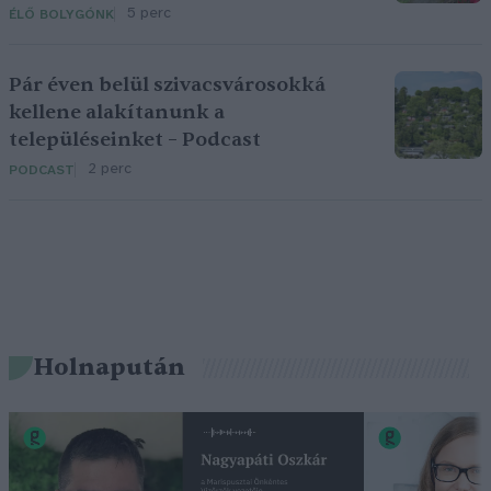
5 perc
ÉLŐ BOLYGÓNK
Pár éven belül szivacsvárosokká
kellene alakítanunk a
településeinket – Podcast
2 perc
PODCAST
Holnapután