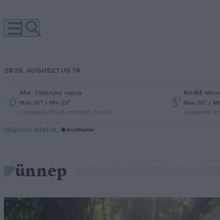
2026. AUGUSZTUS 10.
Ma
–
Kedd
–
Többnyire napos
Mele
Max 36° / Min 23°
Max 36° / M
Csapadék: 2% (0 mm)
Szél: 7 km/h
Csapadék: 0
időjárási adatok:
ünnep