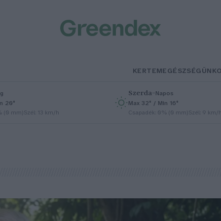
KERTEM
EGÉSZSÉGÜNK
Szerda
–
g
Napos
in 20°
Max 32° / Min 16°
% (0 mm)
Szél: 13 km/h
Csapadék: 0% (0 mm)
Szél: 9 km/