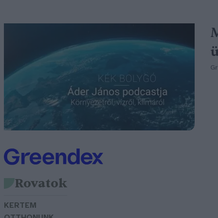
M
ü
G
Rovatok
KERTEM
OTTHONUNK