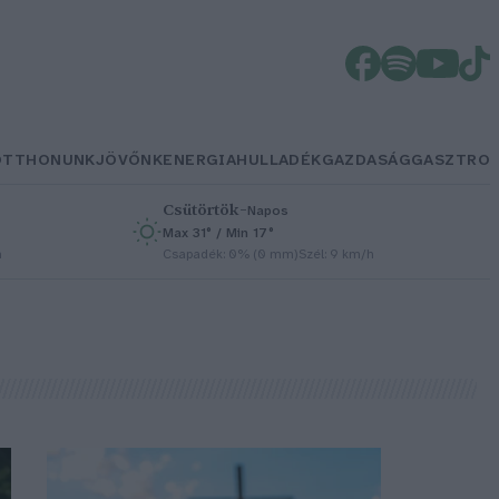
OTTHONUNK
JÖVŐNK
ENERGIA
HULLADÉK
GAZDASÁG
GASZTRO
Csütörtök
–
Napos
Max 31° / Min 17°
h
Csapadék: 0% (0 mm)
Szél: 9 km/h