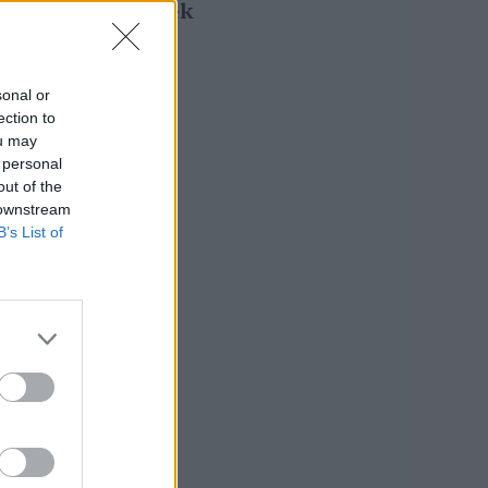
felnőtteknek
Lonkay Márta
sonal or
ection to
ou may
 personal
out of the
 downstream
B’s List of