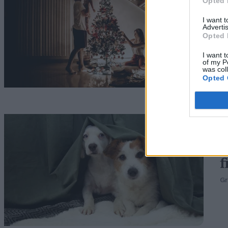
f
Opted 
I want 
z
Advertis
Opted 
Sk
I want t
of my P
was col
Opted 
A
f
f
G