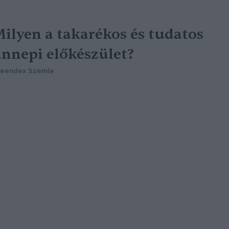
ilyen a takarékos és tudatos
nnepi előkészület?
reendex Szemle