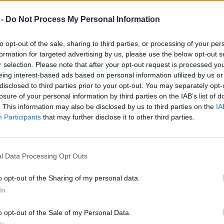
zet szolgálatában
 -
Do Not Process My Personal Information
to opt-out of the sale, sharing to third parties, or processing of your per
formation for targeted advertising by us, please use the below opt-out s
r selection. Please note that after your opt-out request is processed y
z első magyarországi
eing interest-based ads based on personal information utilized by us or
disclosed to third parties prior to your opt-out. You may separately opt-
arácsonyfa eredete
losure of your personal information by third parties on the IAB’s list of
. This information may also be disclosed by us to third parties on the
IA
reendex Szemle
Participants
that may further disclose it to other third parties.
l Data Processing Opt Outs
o opt-out of the Sharing of my personal data.
In
z ünnepi előkészületek
o opt-out of the Sale of my Personal Data.