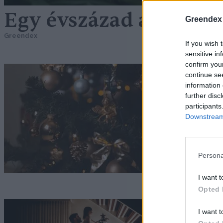
Egy évszázad a termés
Greendex
Greendex
If you wish 
sensitive in
confirm you
A
continue se
information 
k
further disc
participants
G
Downstream 
Persona
I want t
Opted 
A
I want t