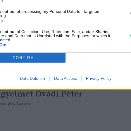
orgatagában – 4 + 1 tipp a
In
to opt-out of processing my Personal Data for Targeted
öldebb karácsonyért
ing.
In
ultéti Bernadett
o opt-out of Collection, Use, Retention, Sale, and/or Sharing
ersonal Data that Is Unrelated with the Purposes for which it
lected.
Out
CONFIRM
z ünnepi tűzijáték kapcsán is a
Data Deletion
Data Access
Privacy Policy
elelős állattartásra hívja fel a
igyelmet Ovádi Péter
reendex Szemle