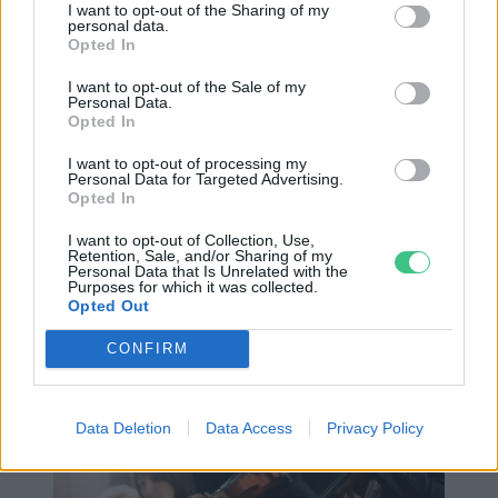
I want to opt-out of the Sharing of my
Szilvásy Viktória, az Operaház
personal data.
Opted In
hegedűművésze, a Liszt Ferenc
I want to opt-out of the Sale of my
Zeneművészeti Egyetem tanára, Kölcsey-
Personal Data.
Opted In
díjas;
Rudolf András, a Nemzeti Filharmonikus
I want to opt-out of processing my
Personal Data for Targeted Advertising.
Zenekar szólamvezető brácsaművésze,
Opted In
Bartók–Pásztory-díjas, a Magyar Arany
I want to opt-out of Collection, Use,
Érdemkereszt kitüntetettje;
Retention, Sale, and/or Sharing of my
Personal Data that Is Unrelated with the
Purposes for which it was collected.
Maróth Bálint, a Budapesti Vonósok, a
Opted Out
Concerto Budapest és az Orfeo Zenekar
CONFIRM
gordonkaművésze.
Data Deletion
Data Access
Privacy Policy