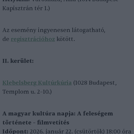
Kapisztrán tér 1.)
Az esemény ingyenesen látogatható,
de
regisztrációhoz
kötött.
II. kerület:
Klebelsberg Kultúrkúria
(1028 Budapest,
Templom u. 2–10.)
A magyar kultúra napja: A feleségem
története – filmvetítés
Időpont:
2026. január 22. (csütörtök) 18:00 óra