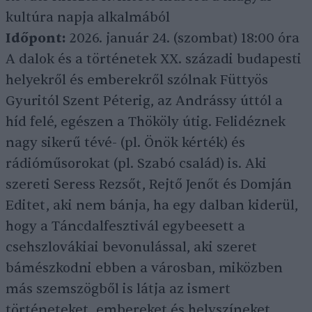
kultúra napja alkalmából
Időpont:
2026. január 24. (szombat) 18:00 óra
A dalok és a történetek XX. századi budapesti
helyekről és emberekről szólnak Füttyös
Gyuritól Szent Péterig, az Andrássy úttól a
híd felé, egészen a Thököly útig. Felidéznek
nagy sikerű tévé- (pl. Önök kérték) és
rádióműsorokat (pl. Szabó család) is. Aki
szereti Seress Rezsőt, Rejtő Jenőt és Domján
Editet, aki nem bánja, ha egy dalban kiderül,
hogy a Táncdalfesztivál egybeesett a
csehszlovákiai bevonulással, aki szeret
bámészkodni ebben a városban, miközben
más szemszögből is látja az ismert
történeteket, embereket és helyszíneket,