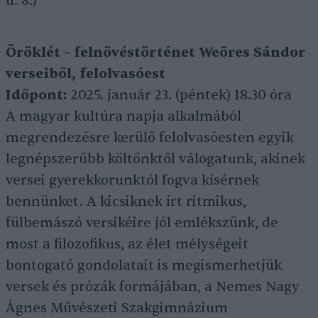
u. 8.)
Öröklét – felnövéstörténet Weöres Sándor
verseiből, felolvasóest
Időpont:
2025. január 23. (péntek) 18.30 óra
A magyar kultúra napja alkalmából
megrendezésre kerülő felolvasóesten egyik
legnépszerűbb költőnktől válogatunk, akinek
versei gyerekkorunktól fogva kísérnek
bennünket. A kicsiknek írt ritmikus,
fülbemászó versikéire jól emlékszünk, de
most a filozofikus, az élet mélységeit
bontogató gondolatait is megismerhetjük
versek és prózák formájában, a Nemes Nagy
Ágnes Művészeti Szakgimnázium