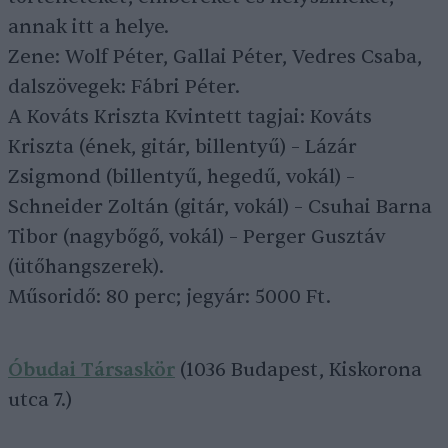
annak itt a helye.
Zene: Wolf Péter, Gallai Péter, Vedres Csaba,
dalszövegek: Fábri Péter.
A Kováts Kriszta Kvintett tagjai: Kováts
Kriszta (ének, gitár, billentyű) – Lázár
Zsigmond (billentyű, hegedű, vokál) –
Schneider Zoltán (gitár, vokál) – Csuhai Barna
Tibor (nagybőgő, vokál) – Perger Gusztáv
(ütőhangszerek).
Műsoridő: 80 perc; jegyár: 5000 Ft.
Óbudai Társaskör
(1036 Budapest, Kiskorona
utca 7.)