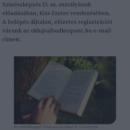
Színészképzés 15. sz. osztályának
előadásában, Kiss Eszter rendezésében.
A belépés díjtalan, előzetes regisztrációt
várunk az okh@ujbudkozpont.hu e-mail-
címen.
Az emléknapon felolvasóesteket is rendeznek