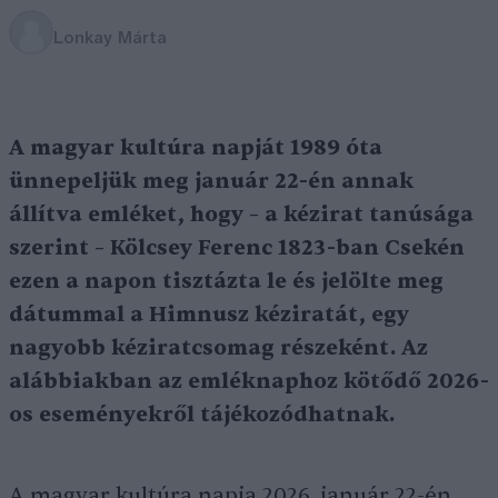
Lonkay Márta
A magyar kultúra napját 1989 óta
ünnepeljük meg január 22-én annak
állítva emléket, hogy – a kézirat tanúsága
szerint – Kölcsey Ferenc 1823-ban Csekén
ezen a napon tisztázta le és jelölte meg
dátummal a Himnusz kéziratát, egy
nagyobb kéziratcsomag részeként. Az
alábbiakban az emléknaphoz kötődő 2026-
os eseményekről tájékozódhatnak.
A magyar kultúra napja 2026. január 22-én