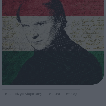
Kék Bolygó Alapítvány
kultúra
ünnep