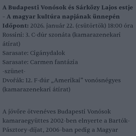
A Budapesti Vonósok és Sárközy Lajos estje
– A magyar kultúra napjának ünnepén
Időpont:
2026. január 22. (csütörtök) 18:00 óra
Rossini: 3. C-dúr szonáta (kamarazenekari
átirat)
Sarasate: Cigánydalok
Sarasate: Carmen fantázia
-szünet-
Dvořák: 12. F-dúr „Amerikai” vonósnégyes
(kamarazenekari átirat)
A jövőre ötvenéves Budapesti Vonósok
kamaraegyüttes 2002-ben elnyerte a Bartók–
Pásztory-díjat, 2006-ban pedig a Magyar