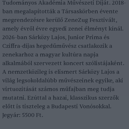
Tudományos Akadémia Művészeti Díját. 2018-
ban megalapították a Társaskörben évente
megrendezésre kerülő ZeneZug Fesztivált,
amely évről évre egyedi zenei élményt kínál.
2026-ban Sárközy Lajos, Junior Prima és
Cziffra-díjas hegedűművész csatlakozik a
zenekarhoz a magyar kultúra napja
alkalmából szervezett koncert szólistájaként.
A nemzetközileg is elismert Sárközy Lajos a
világ legsokoldalúbb művészeinek egyike, aki
virtuozitását számos műfajban meg tudja
mutatni. Ezúttal a hazai, klasszikus szerzők
előtt is tiszteleg a Budapesti Vonósokkal.
Jegyár: 5500 Ft.