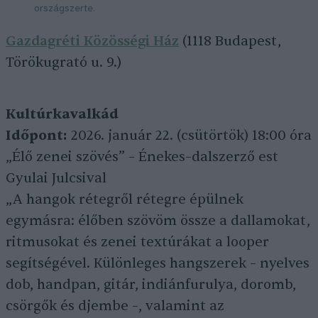
országszerte.
Gazdagréti Közösségi Ház
(1118 Budapest,
Törökugrató u. 9.)
Kultúrkavalkád
Időpont:
2026. január 22. (csütörtök) 18:00 óra
„Élő zenei szövés” – Énekes–dalszerző est
Gyulai Julcsival
„A hangok rétegről rétegre épülnek
egymásra: élőben szövöm össze a dallamokat,
ritmusokat és zenei textúrákat a looper
segítségével. Különleges hangszerek – nyelves
dob, handpan, gitár, indiánfurulya, doromb,
csörgők és djembe –, valamint az