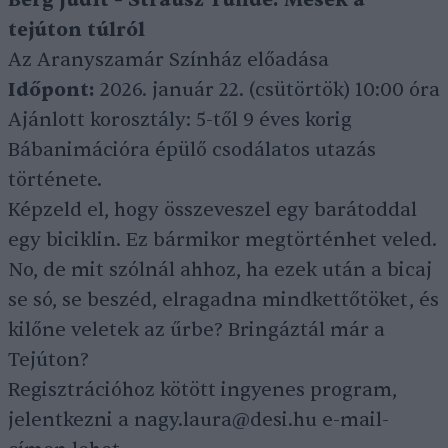
tejúton túlról
Az Aranyszamár Színház előadása
Időpont:
2026. január 22. (csütörtök) 10:00 óra
Ajánlott korosztály: 5-től 9 éves korig
Bábanimációra épülő csodálatos utazás
története.
Képzeld el, hogy összeveszel egy barátoddal
egy biciklin. Ez bármikor megtörténhet veled.
No, de mit szólnál ahhoz, ha ezek után a bicaj
se só, se beszéd, elragadna mindkettőtöket, és
kilőne veletek az űrbe? Bringáztál már a
Tejúton?
Regisztrációhoz kötött ingyenes program,
jelentkezni a nagy.laura@desi.hu e-mail-