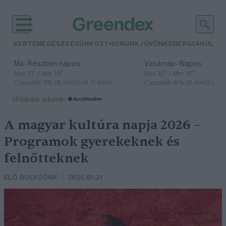
KERTEM
EGÉSZSÉGÜNK
OTTHONUNK
JÖVŐNK
ENERGIA
HULLA
–
–
Ma
Részben napos
Vasárnap
Napos
Max 31° / Min 18°
Max 32° / Min 18°
Csapadék: 3% (0 mm)
Szél: 11 km/h
Csapadék: 0% (0 mm)
Szél: 
időjárási adatok:
A magyar kultúra napja 2026 –
Programok gyerekeknek és
felnőtteknek
ÉLŐ BOLYGÓNK
2026.01.21