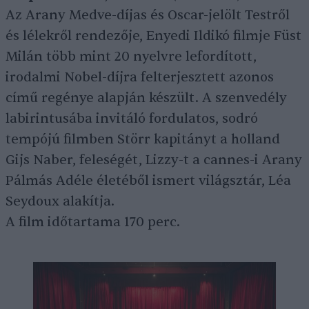
Az Arany Medve-díjas és Oscar-jelölt Testről
és lélekről rendezője, Enyedi Ildikó filmje Füst
Milán több mint 20 nyelvre lefordított,
irodalmi Nobel-díjra felterjesztett azonos
című regénye alapján készült. A szenvedély
labirintusába invitáló fordulatos, sodró
tempójú filmben Störr kapitányt a holland
Gijs Naber, feleségét, Lizzy-t a cannes-i Arany
Pálmás Adéle életéből ismert világsztár, Léa
Seydoux alakítja.
A film időtartama 170 perc.