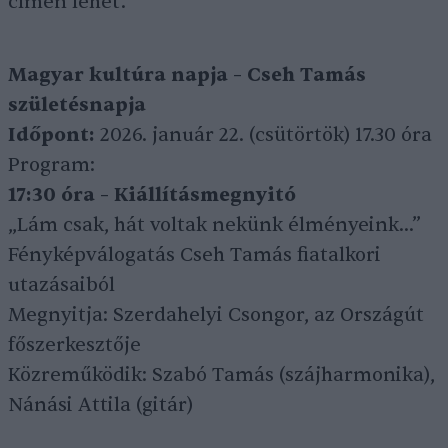
címen lehet.
Magyar kultúra napja – Cseh Tamás
születésnapja
Időpont:
2026. január 22. (csütörtök) 17.30 óra
Program:
17:30 óra – Kiállításmegnyitó
„Lám csak, hát voltak nekünk élményeink…”
Fényképválogatás Cseh Tamás fiatalkori
utazásaiból
Megnyitja: Szerdahelyi Csongor, az Országút
főszerkesztője
Közreműködik: Szabó Tamás (szájharmonika),
Nánási Attila (gitár)