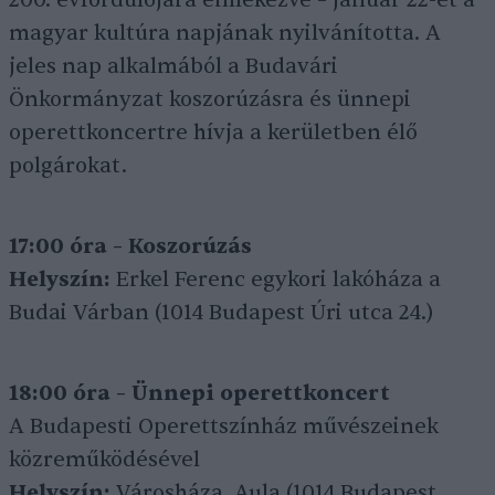
200. évfordulójára emlékezve – január 22-ét a
magyar kultúra napjának nyilvánította. A
jeles nap alkalmából a Budavári
Önkormányzat koszorúzásra és ünnepi
operettkoncertre hívja a kerületben élő
polgárokat.
17:00 óra – Koszorúzás
Helyszín:
Erkel Ferenc egykori lakóháza a
Budai Várban (1014 Budapest Úri utca 24.)
18:00 óra – Ünnepi operettkoncert
A Budapesti Operettszínház művészeinek
közreműködésével
Helyszín:
Városháza, Aula (1014 Budapest