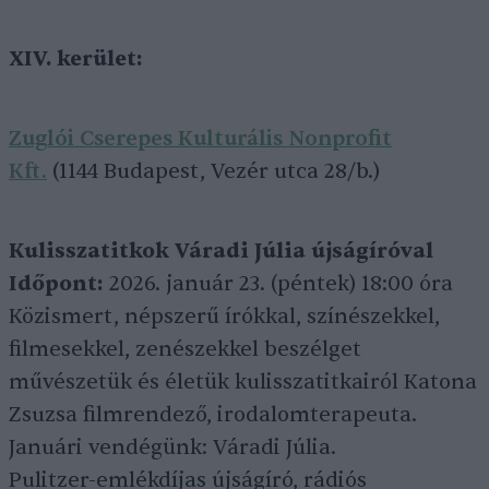
XIV. kerület:
Zuglói Cserepes Kulturális Nonprofit
Kft.
(1144 Budapest, Vezér utca 28/b.)
Kulisszatitkok Váradi Júlia újságíróval
Időpont:
2026. január 23. (péntek) 18:00 óra
Közismert, népszerű írókkal, színészekkel,
filmesekkel, zenészekkel beszélget
művészetük és életük kulisszatitkairól Katona
Zsuzsa filmrendező, irodalomterapeuta.
Januári vendégünk: Váradi Júlia.
Pulitzer-emlékdíjas újságíró, rádiós