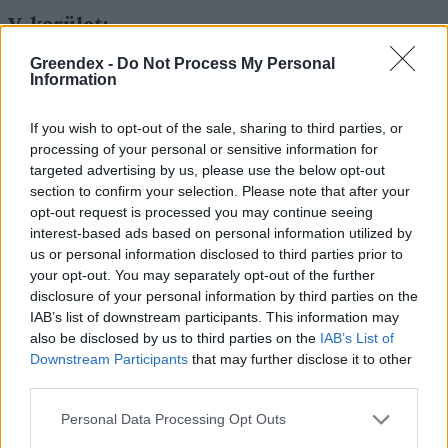
V. kerület:
Greendex -
Do Not Process My Personal
Information
Aranytíz Kultúrház
(1051 Budapest, Arany
János utca 10.)
If you wish to opt-out of the sale, sharing to third parties, or
processing of your personal or sensitive information for
targeted advertising by us, please use the below opt-out
section to confirm your selection. Please note that after your
Magyar Vonóstrió
opt-out request is processed you may continue seeing
Ünnepi hangverseny II.
interest-based ads based on personal information utilized by
us or personal information disclosed to third parties prior to
Időpont:
2026. január 22. (csütörtök) 18:00 óra
your opt-out. You may separately opt-out of the further
Műsor:
disclosure of your personal information by third parties on the
IAB’s list of downstream participants. This information may
Felice Giardini: B-dúr trió
also be disclosed by us to third parties on the
IAB’s List of
Ignaz Lachner: „Die gutealte Zeit”
Downstream Participants
that may further disclose it to other
Julius Röntgen: Walzer-suite
third parties.
Julius Zellner: C-moll trió op.36
Personal Data Processing Opt Outs
A Magyar Vonóstrió tagjai: