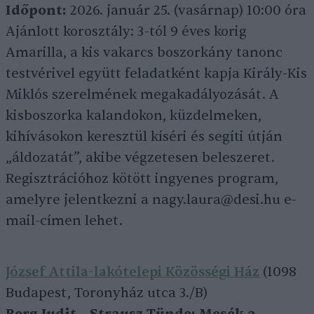
Időpont:
2026. január 25. (vasárnap) 10:00 óra
Ajánlott korosztály: 3-tól 9 éves korig
Amarilla, a kis vakarcs boszorkány tanonc
testvérivel együtt feladatként kapja Király-Kis
Miklós szerelmének megakadályozását. A
kisboszorka kalandokon, küzdelmeken,
kihívásokon keresztül kíséri és segíti útján
„áldozatát”, akibe végzetesen beleszeret.
Regisztrációhoz kötött ingyenes program,
amelyre jelentkezni a nagy.laura@desi.hu e-
mail-címen lehet.
József Attila-lakótelepi Közösségi Ház
(1098
Budapest, Toronyház utca 3./B)
Berg Judit – Strausz Tünde: Mesék a